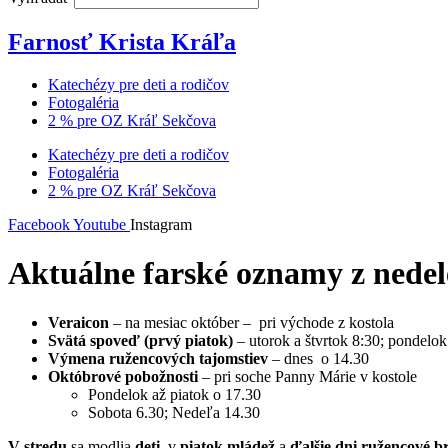
Farnosť Krista Kráľa
Katechézy pre deti a rodičov
Fotogaléria
2 % pre OZ Kráľ Sekčova
Katechézy pre deti a rodičov
Fotogaléria
2 % pre OZ Kráľ Sekčova
Facebook
Youtube
Instagram
Aktuálne farské oznamy z nedel
Veraicon
– na mesiac október – pri východe z kostola
Svätá spoveď (prvý piatok)
– utorok a štvrtok 8:30; pondelok
Výmena ružencových tajomstiev
– dnes o 14.30
Októbrové pobožnosti
– pri soche Panny Márie v kostole
Pondelok až piatok o 17.30
Sobota 6.30; Nedeľa 14.30
V stredu
sa modlia
deti
, v
piatok mládež
a
ďalšie dni ružencové br