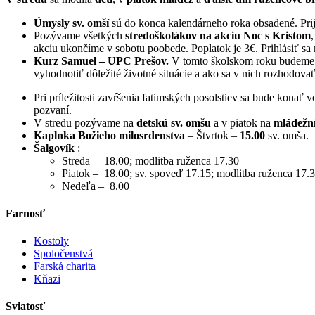
Úmysly sv. omší
sú do konca kalendárneho roka obsadené. Pr
Pozývame všetkých
stredoškolákov na akciu Noc s Kristom
akciu ukončíme v sobotu poobede. Poplatok je 3€. Prihlásiť sa 
Kurz Samuel – UPC Prešov.
V tomto školskom roku budeme z
vyhodnotiť dôležité životné situácie a ako sa v nich rozhodova
Pri príležitosti zavŕšenia fatimských posolstiev sa bude konať 
pozvaní.
V stredu pozývame na
detskú sv. omšu
a v piatok na
mládežn
Kaplnka Božieho milosrdenstva
– Štvrtok –
15.00
sv. omša.
Šalgovík
:
Streda – 18.00; modlitba ruženca 17.30
Piatok – 18.00; sv. spoveď 17.15; modlitba ruženca 17.
Nedeľa – 8.00
Farnosť
Kostoly
Spoločenstvá
Farská charita
Kňazi
Sviatosť