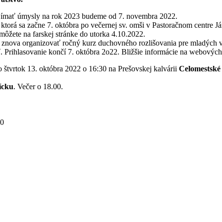
ijímať úmysly na rok 2023 budeme od 7. novembra 2022.
, ktorá sa začne 7. októbra po večernej sv. omši v Pastoračnom centre 
môžete na farskej stránke do utorka 4.10.2022.
nova organizovať ročný kurz duchovného rozlišovania pre mladých vo 
ť. Prihlasovanie končí 7. októbra 2o22. Bližšie informácie na webových
vo štvrtok 13. októbra 2022 o 16:30 na Prešovskej kalvárii
Celomestské
ícku
. Večer o 18.00.
30