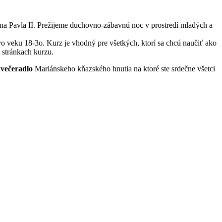
Jána Pavla II. Prežijeme duchovno-zábavnú noc v prostredí mladých a
veku 18-3o. Kurz je vhodný pre všetkých, ktorí sa chcú naučiť ako
 stránkach kurzu.
 večeradlo
Mariánskeho kňazského hnutia na ktoré ste srdečne všetci