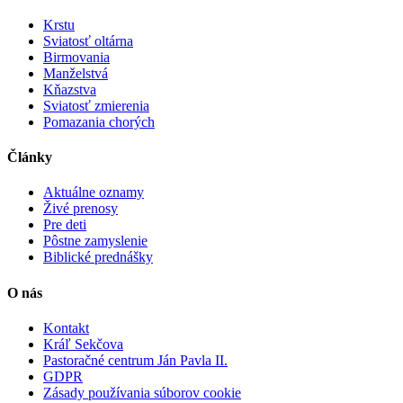
Krstu
Sviatosť oltárna
Birmovania
Manželstvá
Kňazstva
Sviatosť zmierenia
Pomazania chorých
Články
Aktuálne oznamy
Živé prenosy
Pre deti
Pôstne zamyslenie
Biblické prednášky
O nás
Kontakt
Kráľ Sekčova
Pastoračné centrum Ján Pavla II.
GDPR
Zásady používania súborov cookie