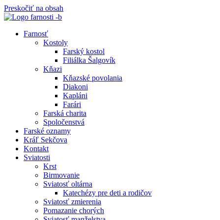
Preskočiť na obsah
Farnosť
Kostoly
Farský kostol
Filiálka Šalgovík
Kňazi
Kňazské povolania
Diakoni
Kapláni
Farári
Farská charita
Spoločenstvá
Farské oznamy
Kráľ Sekčova
Kontakt
Sviatosti
Krst
Birmovanie
Sviatosť oltárna
Katechézy pre deti a rodičov
Sviatosť zmierenia
Pomazanie chorých
Sviatosť manželstva