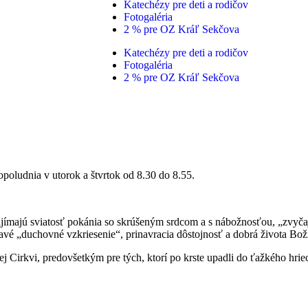
Katechézy pre deti a rodičov
Fotogaléria
2 % pre OZ Kráľ Sekčova
Katechézy pre deti a rodičov
Fotogaléria
2 % pre OZ Kráľ Sekčova
poludnia v utorok a štvrtok od 8.30 do 8.55.
rijímajú sviatosť pokánia so skrúšeným srdcom a s nábožnosťou, „zvyč
vé „duchovné vzkriesenie“, prinavracia dôstojnosť a dobrá života Boží
ej Cirkvi, predovšetkým pre tých, ktorí po krste upadli do ťažkého hriec