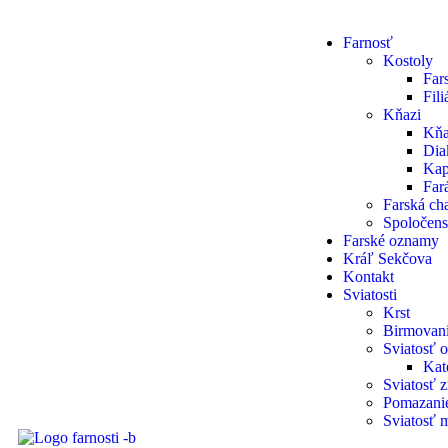
Farnosť
Kostoly
Far
Fil
Kňazi
Kňa
Dia
Kap
Fará
Farská cha
Spoločens
Farské oznamy
Kráľ Sekčova
Kontakt
Sviatosti
Krst
Birmovan
Sviatosť o
Kat
Sviatosť 
Pomazani
Sviatosť 