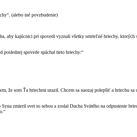
echy“. (alebo iné povzbudenie)
eba, aby kajúcnici pri spovedi vyznali všetky smrteľné hriechy, ktorýc
 poslednej spovede spáchal tieto hriechy:“
m, že som Ťa hriechmi urazil. Chcem sa naozaj polepšiť a hriechu sa c
na zmieril svet so sebou a zoslal Ducha Svätého na odpustenie hriecho
o.“