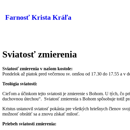
Farnosť Krista Kráľa
Sviatosť zmierenia
Sviatosť zmierenia v našom kostole:
Pondelok až piatok pred večernou sv. omšou od 17.30 do 17.55 a v do
Teológia
sviatosti:
Cieľom a účinkom tejto sviatosti je zmierenie s Bohom. U tých, čo p
duchovnou útechou“. ­ Sviatosť zmierenia s Bohom spôsobuje totiž pra
Kristus ustanovil sviatosť pokánia pre všetkých hriešnych členov svoj
možnosť obrátiť sa a znovu získať milosť.
Priebeh sviatosti zmierenia: