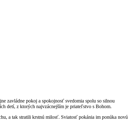
ajne zavládne pokoj a spokojnosť svedomia spolu so silnou
ch detí, z ktorých najvzácnejším je priateľstvo s Bohom.
hu, a tak stratili krstnú milosť. Sviatosť pokánia im ponúka novú