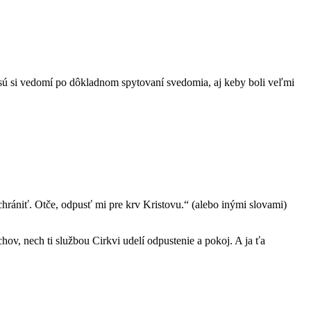
h sú si vedomí po dôkladnom spytovaní svedomia, aj keby boli veľmi
hrániť. Otče, odpusť mi pre krv Kristovu.“ (alebo inými slovami)
v, nech ti službou Cirkvi udelí odpustenie a pokoj. A ja ťa