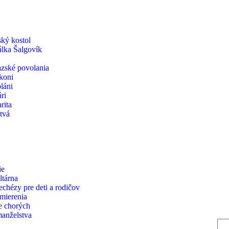
ský kostol
iálka Šalgovík
zské povolania
koni
láni
ri
rita
tvá
ie
ltárna
echézy pre deti a rodičov
zmierenia
e chorých
manželstva