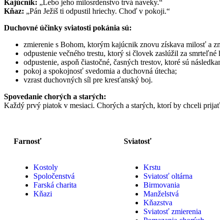
Kajúcnik:
„Lebo jeho milosrdenstvo trvá naveky.“
Kňaz:
„Pán Ježiš ti odpustil hriechy. Choď v pokoji.“
Duchovné účinky sviatosti pokánia sú:
zmierenie s Bohom, ktorým kajúcnik znovu získava milosť a zm
odpustenie večného trestu, ktorý si človek zaslúžil za smrteľné 
odpustenie, aspoň čiastočné, časných trestov, ktoré sú následka
pokoj a spokojnosť svedomia a duchovná útecha;
vzrast duchovných síl pre kresťanský boj.
Spovedanie chorých a starých:
Každý prvý piatok v mesiaci. Chorých a starých, ktorí by chceli prijať 
Farnosť
Sviatosť
Kostoly
Krstu
Spoločenstvá
Sviatosť oltárna
Farská charita
Birmovania
Kňazi
Manželstvá
Kňazstva
Sviatosť zmierenia