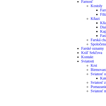
Farnosť
Kostoly
Far
Fil
Kňazi
Kňa
Dia
Kap
Fará
Farská cha
Spoločens
Farské oznamy
Kráľ Sekčova
Kontakt
Sviatosti
Krst
Birmovan
Sviatosť o
Kat
Sviatosť 
Pomazani
Sviatosť 