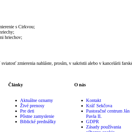
ierenie s Cirkvou;
hriechy;
mi hriechov;
sviatosť zmierenia nahláste, prosím, v sakristii alebo v kancelárii fars
Články
O nás
Aktuálne oznamy
Kontakt
Živé prenosy
Kráľ Sekčova
Pre deti
Pastoračné centrum Ján
Pôstne zamyslenie
Pavla II.
Biblické prednášky
GDPR
Zásady používania