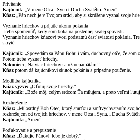
Privítanie
Kajúcnik
: „V mene Otca i Syna i Ducha Svätého. Amen“
Kňaz
: „Pán nech je v Tvojom srdci, aby si skrúšene vyznal svoje hri
Vyznanie hriechov a prijatie úkonu pokánia
Treba spomenúť, kedy som bol/a na poslednej svätej spovedi.
Vyznanie hriechov kňazovi tvorí podstatnú časť sviatosti pokánia. Tr
skryté.
Kajúcnik
: „Spovedám sa Pánu Bohu i vám, duchovný otče, že som od
Potom treba vyznať hriechy.
Nakoniec:
„Na viac hriechov sa už nepamätám.“
Kňaz
potom dá kajúcnikovi skutok pokánia a prípadne poučenie.
Modlitba kajúcnika
Kňaz vyzve:
„Oľutuj svoje hriechy.“
Kajúcnik:
„Bože môj, celým srdcom Ťa milujem, a preto veľmi ľutuje
Rozhrešenie
Kňaz:
„Milosrdný Boh Otec, ktorý smrťou a zmŕtvychvstaním svojho Sy
rozhrešujem od tvojich hriechov, v mene Otca i Syna, i Ducha Svätéh
Kajúcnik:
„Amen“
Poďakovanie a prepustenie
Kňaz:
„Ďakujte Pánovi, lebo je dobrý.“