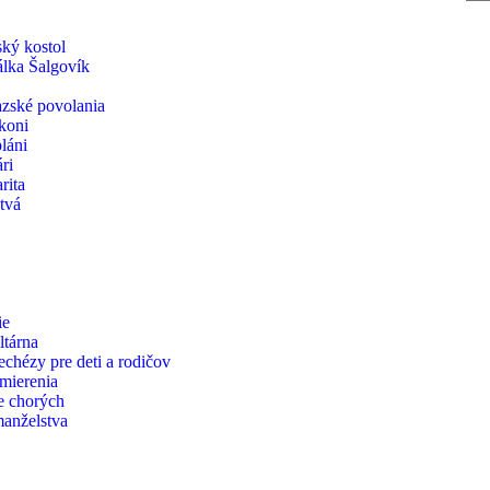
ský kostol
iálka Šalgovík
zské povolania
koni
láni
ri
rita
tvá
ie
ltárna
echézy pre deti a rodičov
zmierenia
e chorých
manželstva