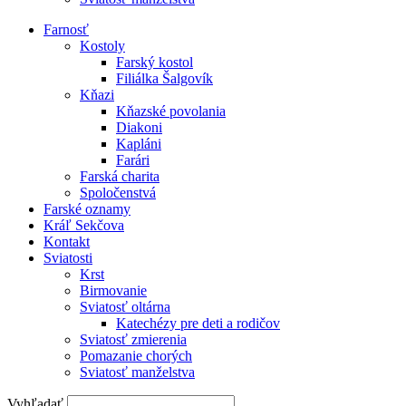
Farnosť
Kostoly
Farský kostol
Filiálka Šalgovík
Kňazi
Kňazské povolania
Diakoni
Kapláni
Farári
Farská charita
Spoločenstvá
Farské oznamy
Kráľ Sekčova
Kontakt
Sviatosti
Krst
Birmovanie
Sviatosť oltárna
Katechézy pre deti a rodičov
Sviatosť zmierenia
Pomazanie chorých
Sviatosť manželstva
Vyhľadať