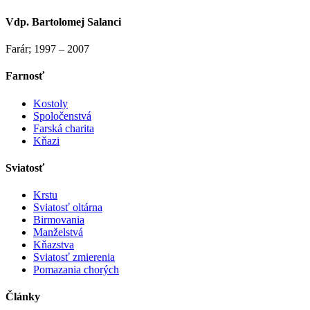
Vdp. Bartolomej Salanci
Farár; 1997 – 2007
Farnosť
Kostoly
Spoločenstvá
Farská charita
Kňazi
Sviatosť
Krstu
Sviatosť oltárna
Birmovania
Manželstvá
Kňazstva
Sviatosť zmierenia
Pomazania chorých
Články