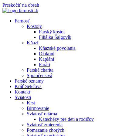
Preskočiť na obsah
Farnosť
Kostoly
Farský kostol
Filiálka Šalgovík
Kňazi
Kňazské povolania
Diakoni
Kapláni
Farári
Farská charita
Spoločenstvá
Farské oznamy
Kráľ Sekčova
Kontakt
Sviatosti
Krst
Birmovanie
Sviatosť oltárna
Katechézy pre deti a rodičov
Sviatosť zmierenia
Pomazanie chorých
Sviatosť manželstva