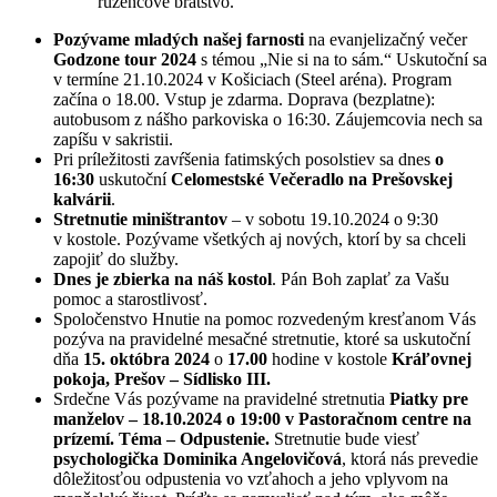
ružencové bratstvo.
Pozývame mladých našej farnosti
na evanjelizačný večer
Godzone tour 2024
s témou „Nie si na to sám.“ Uskutoční sa
v termíne 21.10.2024 v Košiciach (Steel aréna). Program
začína o 18.00. Vstup je zdarma. Doprava (bezplatne):
autobusom z nášho parkoviska o 16:30. Záujemcovia nech sa
zapíšu v sakristii.
Pri príležitosti zavŕšenia fatimských posolstiev sa dnes
o
16:30
uskutoční
Celomestské Večeradlo na Prešovskej
kalvárii
.
Stretnutie miništrantov
– v sobotu 19.10.2024 o 9:30
v kostole. Pozývame všetkých aj nových, ktorí by sa chceli
zapojiť do služby.
Dnes je zbierka na náš kostol
. Pán Boh zaplať za Vašu
pomoc a starostlivosť.
Spoločenstvo Hnutie na pomoc rozvedeným kresťanom Vás
pozýva na pravidelné mesačné stretnutie, ktoré sa uskutoční
dňa
15. októbra 2024
o
17.00
hodine v kostole
Kráľovnej
pokoja, Prešov – Sídlisko III.
Srdečne Vás pozývame na pravidelné stretnutia
Piatky pre
manželov – 18.10.2024 o 19:00 v Pastoračnom centre na
prízemí. Téma – Odpustenie.
Stretnutie bude viesť
psychologička Dominika Angelovičová
, ktorá nás prevedie
dôležitosťou odpustenia vo vzťahoch a jeho vplyvom na