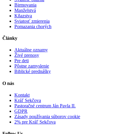
Birmovania
Manželstvá
Kňazstva
Sviatosť zmierenia
Pomazania chorých
Články
Aktuálne oznamy
Živé prenosy
Pre deti
Pôstne zamyslenie
Biblické prednášky
O nás
Kontakt
Kráľ Sekčova
Pastoračné centrum Ján Pavla II.
GDPR
Zásady používania súborov cookie
2% pre Kráľ Sekčova
Follow Us