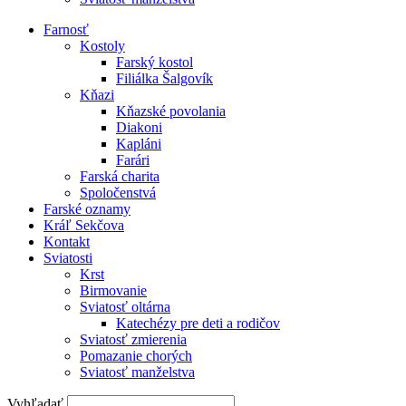
Farnosť
Kostoly
Farský kostol
Filiálka Šalgovík
Kňazi
Kňazské povolania
Diakoni
Kapláni
Farári
Farská charita
Spoločenstvá
Farské oznamy
Kráľ Sekčova
Kontakt
Sviatosti
Krst
Birmovanie
Sviatosť oltárna
Katechézy pre deti a rodičov
Sviatosť zmierenia
Pomazanie chorých
Sviatosť manželstva
Vyhľadať