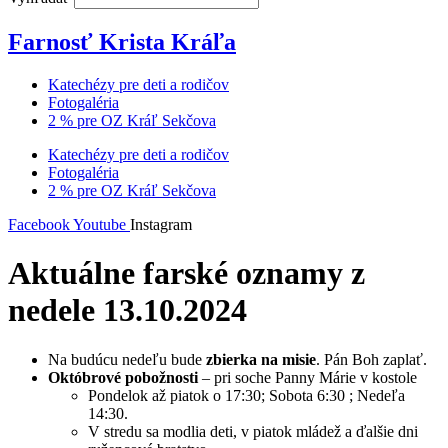
Farnosť Krista Kráľa
Katechézy pre deti a rodičov
Fotogaléria
2 % pre OZ Kráľ Sekčova
Katechézy pre deti a rodičov
Fotogaléria
2 % pre OZ Kráľ Sekčova
Facebook
Youtube
Instagram
Aktuálne farské oznamy z
nedele 13.10.2024
Na budúcu nedeľu bude
zbierka na misie
. Pán Boh zaplať.
Októbrové pobožnosti
– pri soche Panny Márie v kostole
Pondelok až piatok o 17:30; Sobota 6:30 ; Nedeľa
14:30.
V stredu sa modlia deti, v piatok mládež a ďalšie dni