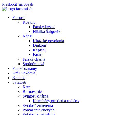
Preskočiť na obsah
Farnosť
Kostoly
Farský kostol
Filiálka Šalgovík
Kňazi
Kňazské povolania
Diakoni
Kapláni
Farári
Farská charita
Spoločenstvá
Farské oznamy
Kráľ Sekčova
Kontakt
Sviatosti
Krst
Birmovanie
Sviatosť oltárna
Katechézy pre deti a rodičov
Sviatosť zmierenia
Pomazanie chorých
Sviatosť manželstva