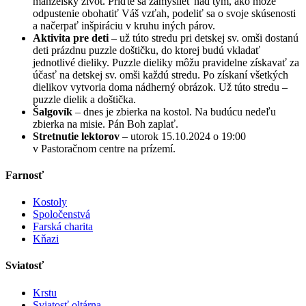
manželský život. Príďte sa zamyslieť nad tým, ako môže
odpustenie obohatiť Váš vzťah, podeliť sa o svoje skúsenosti
a načerpať inšpiráciu v kruhu iných párov.
Aktivita pre deti
– už túto stredu pri detskej sv. omši dostanú
deti prázdnu puzzle doštičku, do ktorej budú vkladať
jednotlivé dieliky. Puzzle dieliky môžu pravidelne získavať za
účasť na detskej sv. omši každú stredu. Po získaní všetkých
dielikov vytvoria doma nádherný obrázok. Už túto stredu –
puzzle dielik a doštička.
Šalgovík
– dnes je zbierka na kostol. Na budúcu nedeľu
zbierka na misie. Pán Boh zaplať.
Stretnutie lektorov
– utorok 15.10.2024 o 19:00
v Pastoračnom centre na prízemí.
Farnosť
Kostoly
Spoločenstvá
Farská charita
Kňazi
Sviatosť
Krstu
Sviatosť oltárna