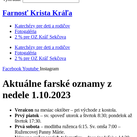
Farnosť Krista Kráľa
Katechézy pre deti a rodičov
Fotogaléria
2 % pre OZ Kráľ Sekčova
Katechézy pre deti a rodičov
Fotogaléria
2 % pre OZ Kráľ Sekčova
Facebook
Youtube
Instagram
Aktuálne farské oznamy z
nedele 1.10.2023
Veraicon
na mesiac október – pri východe z kostola.
Prvý piatok
– sv. spoveď utorok a štvrtok 8:30; pondelok až
štvrtok 17:30.
Prvá sobota
– modlitba ruženca 6:15. Sv. omša 7:00 –
Ružencovej Panny Márie.