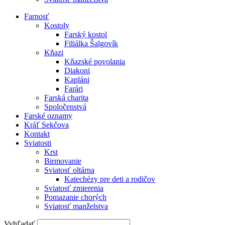
Farnosť
Kostoly
Farský kostol
Filiálka Šalgovík
Kňazi
Kňazské povolania
Diakoni
Kapláni
Farári
Farská charita
Spoločenstvá
Farské oznamy
Kráľ Sekčova
Kontakt
Sviatosti
Krst
Birmovanie
Sviatosť oltárna
Katechézy pre deti a rodičov
Sviatosť zmierenia
Pomazanie chorých
Sviatosť manželstva
Vyhľadať