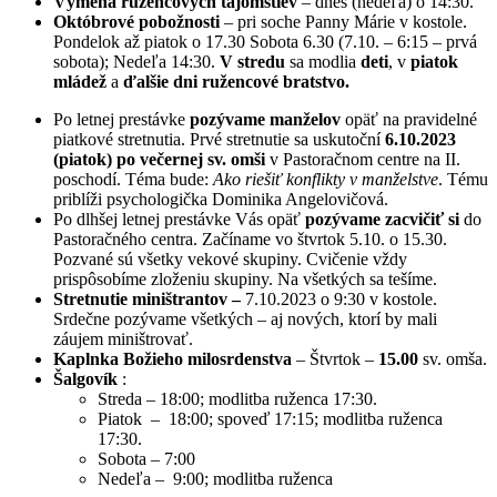
Výmena ružencových tajomstiev
– dnes (nedeľa) o 14:30.
Októbrové pobožnosti
– pri soche Panny Márie v kostole.
Pondelok až piatok o 17.30 Sobota 6.30 (7.10. – 6:15 – prvá
sobota); Nedeľa 14:30.
V stredu
sa modlia
deti
, v
piatok
mládež
a
ďalšie dni ružencové bratstvo.
Po letnej prestávke
pozývame manželov
opäť na pravidelné
piatkové stretnutia. Prvé stretnutie sa uskutoční
6.10.2023
(piatok) po večernej sv. omši
v Pastoračnom centre na II.
poschodí. Téma bude:
Ako riešiť konflikty v manželstve
. Tému
priblíži psychologička Dominika Angelovičová.
Po dlhšej letnej prestávke Vás opäť
pozývame zacvičiť si
do
Pastoračného centra. Začíname vo štvrtok 5.10. o 15.30.
Pozvané sú všetky vekové skupiny. Cvičenie vždy
prispôsobíme zloženiu skupiny. Na všetkých sa tešíme.
Stretnutie miništrantov –
7.10.2023 o 9:30 v kostole.
Srdečne pozývame všetkých – aj nových, ktorí by mali
záujem miništrovať.
Kaplnka Božieho milosrdenstva
– Štvrtok –
15.00
sv. omša.
Šalgovík
:
Streda – 18:00; modlitba ruženca 17:30.
Piatok – 18:00; spoveď 17:15; modlitba ruženca
17:30.
Sobota – 7:00
Nedeľa – 9:00; modlitba ruženca