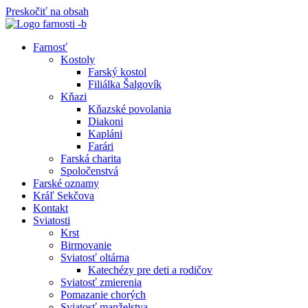
Preskočiť na obsah
Farnosť
Kostoly
Farský kostol
Filiálka Šalgovík
Kňazi
Kňazské povolania
Diakoni
Kapláni
Farári
Farská charita
Spoločenstvá
Farské oznamy
Kráľ Sekčova
Kontakt
Sviatosti
Krst
Birmovanie
Sviatosť oltárna
Katechézy pre deti a rodičov
Sviatosť zmierenia
Pomazanie chorých
Sviatosť manželstva