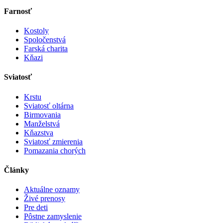
Farnosť
Kostoly
Spoločenstvá
Farská charita
Kňazi
Sviatosť
Krstu
Sviatosť oltárna
Birmovania
Manželstvá
Kňazstva
Sviatosť zmierenia
Pomazania chorých
Články
Aktuálne oznamy
Živé prenosy
Pre deti
Pôstne zamyslenie