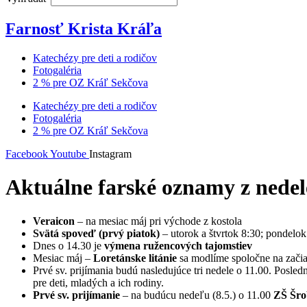
Farnosť Krista Kráľa
Katechézy pre deti a rodičov
Fotogaléria
2 % pre OZ Kráľ Sekčova
Katechézy pre deti a rodičov
Fotogaléria
2 % pre OZ Kráľ Sekčova
Facebook
Youtube
Instagram
Aktuálne farské oznamy z nedel
Veraicon
– na mesiac máj pri východe z kostola
Svätá spoveď (prvý piatok)
– utorok a štvrtok 8:30; pondelok
Dnes o 14.30 je
výmena ružencových tajomstiev
Mesiac máj –
Loretánske litánie
sa modlíme spoločne na začia
Prvé sv. prijímania budú nasledujúce tri nedele o 11.00. Posl
pre deti, mladých a ich rodiny.
Prvé sv. prijímanie
– na budúcu nedeľu (8.5.) o 11.00
ZŠ Šro