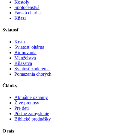
Kostoly
Spoločenstvá
Farská charita
Kňazi
Sviatosť
Krstu
Sviatosť oltárna
Birmovania
Manželstvá
Kňazstva
Sviatosť zmierenia
Pomazania chorých
Články
Aktuálne oznamy
Živé prenosy
Pre deti
Pôstne zamyslenie
Biblické prednášky
O nás