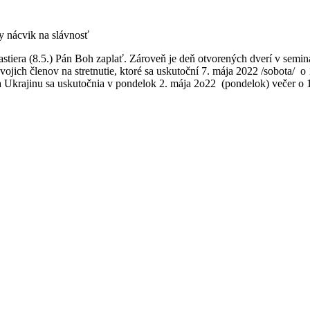
y nácvik na slávnosť
iera (8.5.) Pán Boh zaplať. Zároveň je deň otvorených dverí v seminá
ojich členov na stretnutie, ktoré sa uskutoční 7. mája 2022 /sobota/ 
 Ukrajinu sa uskutočnia v pondelok 2. mája 2o22 (pondelok) večer o 19