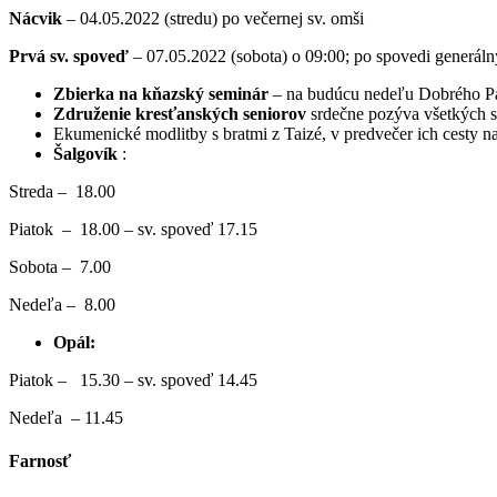
Nácvik
– 04.05.2022 (stredu) po večernej sv. omši
Prvá sv. spoveď
– 07.05.2022 (sobota) o 09:00; po spovedi generáln
Zbierka na kňazský seminár
– na budúcu nedeľu Dobrého Past
Združenie kresťanských seniorov
srdečne pozýva všetkých sv
Ekumenické modlitby s bratmi z Taizé, v predvečer ich cesty na
Šalgovík
:
Streda – 18.00
Piatok – 18.00 – sv. spoveď 17.15
Sobota – 7.00
Nedeľa – 8.00
Opál:
Piatok – 15.30 – sv. spoveď 14.45
Nedeľa – 11.45
Farnosť