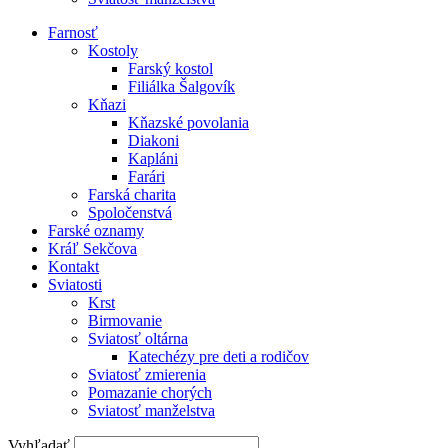
Farnosť
Kostoly
Farský kostol
Filiálka Šalgovík
Kňazi
Kňazské povolania
Diakoni
Kapláni
Farári
Farská charita
Spoločenstvá
Farské oznamy
Kráľ Sekčova
Kontakt
Sviatosti
Krst
Birmovanie
Sviatosť oltárna
Katechézy pre deti a rodičov
Sviatosť zmierenia
Pomazanie chorých
Sviatosť manželstva
Vyhľadať