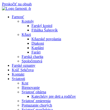
Preskočiť na obsah
Farnosť
Kostoly
Farský kostol
Filiálka Šalgovík
Kňazi
Kňazské povolania
Diakoni
Kapláni
Farári
Farská charita
Spoločenstvá
Farské oznamy
Kráľ Sekčova
Kontakt
Sviatosti
Krst
Birmovanie
Sviatosť oltárna
Katechézy pre deti a rodičov
Sviatosť zmierenia
Pomazanie chorých
Sviatosť manželstva