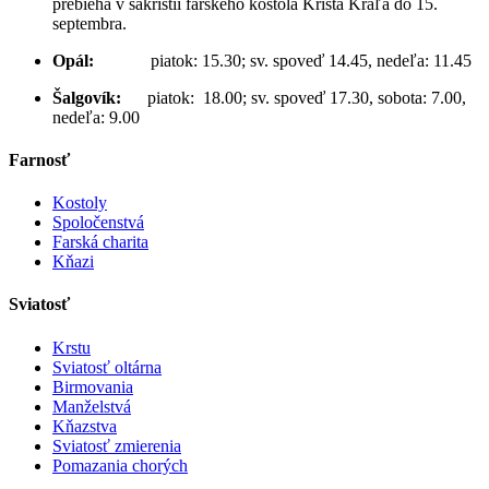
prebieha v sakristii farského kostola Krista Kráľa do 15.
septembra.
Opál:
piatok: 15.30; sv. spoveď 14.45, nedeľa: 11.45
Šalgovík:
piatok: 18.00; sv. spoveď 17.30, sobota: 7.00,
nedeľa: 9.00
Farnosť
Kostoly
Spoločenstvá
Farská charita
Kňazi
Sviatosť
Krstu
Sviatosť oltárna
Birmovania
Manželstvá
Kňazstva
Sviatosť zmierenia
Pomazania chorých