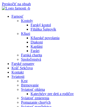
Preskočiť na obsah
Farnosť
Kostoly
Farský kostol
Filiálka Šalgovík
Kňazi
Kňazské povolania
Diakoni
Kapláni
Farári
Farská charita
Spoločenstvá
Farské oznamy
Kráľ Sekčova
Kontakt
Sviatosti
Krst
Birmovanie
Sviatosť oltárna
Katechézy pre deti a rodičov
Sviatosť zmierenia
Pomazanie chorých
Sviatosť manželstva