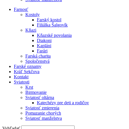
Farnosť
Kostoly
Farský kostol
Filiálka Šalgovík
Kňazi
Kňazské povolania
Diakoni
Kapláni
Farári
Farská charita
Spoločenstvá
Farské oznamy
Kráľ Sekčova
Kontakt
Sviatosti
Krst
Birmovanie
Sviatosť oltárna
Katechézy pre deti a rodičov
Sviatosť zmierenia
Pomazanie chorých
Sviatosť manželstva
Vyhľadať