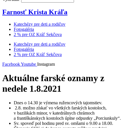
Farnosť Krista Kráľa
Katechézy pre deti a rodičov
Fotogaléria
2 % pre OZ Kráľ Sekčova
Katechézy pre deti a rodičov
Fotogaléria
2 % pre OZ Kráľ Sekčova
Facebook
Youtube
Instagram
Aktuálne farské oznamy z
nedele 1.8.2021
Dnes o 14.30 je výmena ružencových tajomstiev.
2.8. možno získať vo všetkých farských kostoloch,
v bazilikách minor, v katedrálnych chrámoch
a františkánskych kostoloch úplne odpustky „Porciunkuly“.
Sv. spoveď pol hodinu pred sv. omšami o 9.00 a 18.00.