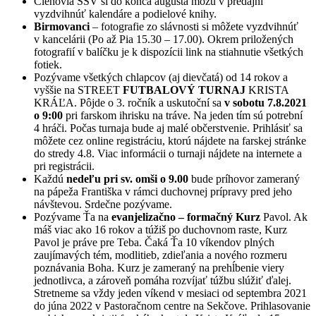
Členovia SSV si do konca augusta môžu v predajni
vyzdvihnúť kalendáre a podielové knihy.
Birmovanci
– fotografie zo slávnosti si môžete vyzdvihnúť
v kancelárii (Po až Pia 15.30 – 17.00). Okrem priložených
fotografií v balíčku je k dispozícii link na stiahnutie všetkých
fotiek.
Pozývame všetkých chlapcov (aj dievčatá) od 14 rokov a
vyššie na STREET
FUTBALOVÝ TURNAJ
KRISTA
KRÁĽA. Pôjde o 3. ročník a uskutoční sa
v sobotu 7.8.2021
o 9:00
pri farskom ihrisku na tráve. Na jeden tím sú potrební
4 hráči. Počas turnaja bude aj malé občerstvenie. Prihlásiť sa
môžete cez online registráciu, ktorú nájdete na farskej stránke
do stredy 4.8. Viac informácii o turnaji nájdete na internete a
pri registrácii.
Každú
nedeľu pri sv. omši o 9.00
bude príhovor zameraný
na pápeža Františka v rámci duchovnej prípravy pred jeho
návštevou. Srdečne pozývame.
Pozývame Ťa na
evanjelizačno – formačný Kurz
Pavol. Ak
máš viac ako 16 rokov a túžiš po duchovnom raste, Kurz
Pavol je práve pre Teba. Čaká Ťa 10 víkendov plných
zaujímavých tém, modlitieb, zdieľania a nového rozmeru
poznávania Boha. Kurz je zameraný na prehĺbenie viery
jednotlivca, a zároveň pomáha rozvíjať túžbu slúžiť ďalej.
Stretneme sa vždy jeden víkend v mesiaci od septembra 2021
do júna 2022 v Pastoračnom centre na Sekčove. Prihlasovanie