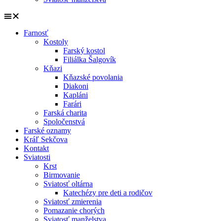
Farnosť
Kostoly
Farský kostol
Filiálka Šalgovík
Kňazi
Kňazské povolania
Diakoni
Kapláni
Farári
Farská charita
Spoločenstvá
Farské oznamy
Kráľ Sekčova
Kontakt
Sviatosti
Krst
Birmovanie
Sviatosť oltárna
Katechézy pre deti a rodičov
Sviatosť zmierenia
Pomazanie chorých
Sviatosť manželstva