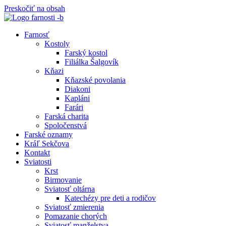
Preskočiť na obsah
Farnosť
Kostoly
Farský kostol
Filiálka Šalgovík
Kňazi
Kňazské povolania
Diakoni
Kapláni
Farári
Farská charita
Spoločenstvá
Farské oznamy
Kráľ Sekčova
Kontakt
Sviatosti
Krst
Birmovanie
Sviatosť oltárna
Katechézy pre deti a rodičov
Sviatosť zmierenia
Pomazanie chorých
Sviatosť manželstva