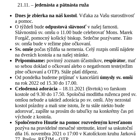
21.11. –
jedenásta a pätnásta ruža
Dnes je zbierka na náš kostol
. Vďaka za Vašu starostlivosť
a pomoc.
O týždeň bude
odpustová slávnosť
v našej farnosti.
Slávnostnú sv. omšu o 11.00 bude celebrovať Mons. Marek
Forgáč, pomocný košický biskup. Srdečne pozývame. Táto
sv. omša bude v režime plne očkovaní.
Sv. omše
počas týždňa sa nemenia. Celý rozpis omší nájdete
na dverách kostola a na našej stránke.
Pripomíname:
povinný zoznam účastníkov,
respirátor
, mať
so sebou doklad o očkovaní alebo o negatívnom teste(režim
plne očkovaní a OTP). Stále platí dišpenz.
Od pondelka budeme prijímať v kancelárii
úmysly sv. omší
na rok 2022 od 15.30 do 17.00.
Celodenná adorácia
– 18.11.2021 (štvrtok) vo farskom
kostole od 9.30 do 17.50. Spoločná modlitba ruženca pred sv.
omšou nebude a taktiež adorácia po sv. omši. Aby nezostal
kostol prázdny a mali sme istotu, že tu stále niekto bude
adorovať, zapíšte sa prosím do tabuľky na konkrétny čas pri
východe z kostola.
Spoločenstvo Hnutie na pomoc rozvedeným kresťanom
pozýva na pravidelné mesačné stretnutie, ktoré sa uskutoční
dňa 16. novembra 2021 o 17:00 v Katolíckom kruhu Jarková
77, Prešov. REŽIM – OTP.