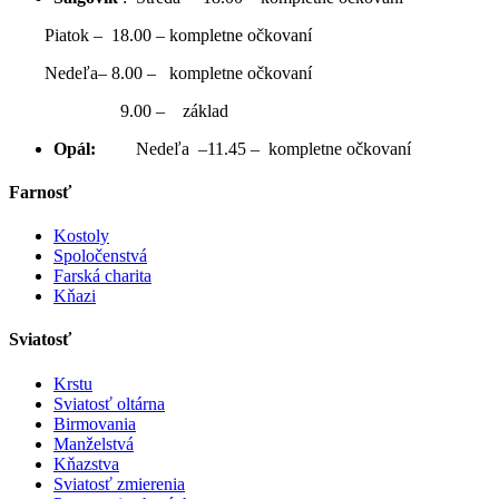
Piatok – 18.00 – kompletne očkovaní
Nedeľa– 8.00 – kompletne očkovaní
9.00 – základ
Opál:
Nedeľa –11.45 – kompletne očkovaní
Farnosť
Kostoly
Spoločenstvá
Farská charita
Kňazi
Sviatosť
Krstu
Sviatosť oltárna
Birmovania
Manželstvá
Kňazstva
Sviatosť zmierenia