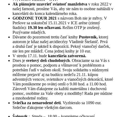
Ak plánujete uzavrieť sviatosť manželstva
v roku 2022 v
našej farnosti, prosíme Vás, aby ste nám to osobne nahlásili v
kancelárii do konca kalendárneho roka.
GODZONE TOUR 2021
s názvom Boh nie je mŕtvy. V
Prešove sa uskutoční 15.11.2021 v ICE aréne (zimný
štadión):
19.30 len očkovaní.
Režim OTP je zrušený.
Pozývame mladých.
Dávame do pozornosti tretiu časť knihy
Pustovník,
ktorej
autorom je kňaz našej arcidiecézy Vladimír Štefanič. Prvá
a druhá časť je taktiež k dispozícii. Pekný vianočný darček,
nie len pre mládež. Cena jednej knihy je 10 eur.
V stredu 17.11. bude
kancelária zatvorená.
Dnes je
svetový deň chudobných
. Obraciame sa na Vás s
prosbou o pomoc, podporu a všímavosť k problémom a
potrebám ľudí v našom okolí. Svoju solidaritu s núdznymi
môžeme prejaviť aj na budúcu nedeľu 21.11. kúpou
adventných vencov, svietnikov a vianočných dekorácií, ktoré
Vám ponúkneme po svätej omši o 9.00 hod. a 11.00 hod.
Zároveň Vám ďakujeme za každú materiálnu i duchovnú
pomoc, osobitne za Vaše obety a modlitby! Rada pre núdzne
a mnohodetné rodiny.
Sviečka za nenarodené deti
. Vyzbieralo sa 1090 eur.
Srdečne ďakujeme všetkým darcom.
Šalgovík
: Streda – 18.00 – kompletne očkovaní