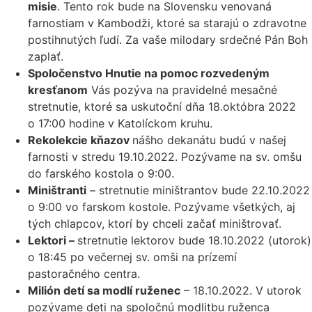
misie
. Tento rok bude na Slovensku venovaná
farnostiam v Kambodži, ktoré sa starajú o zdravotne
postihnutých ľudí. Za vaše milodary srdečné Pán Boh
zaplať.
Spoločenstvo Hnutie na pomoc rozvedeným
kresťanom
Vás pozýva na pravidelné mesačné
stretnutie, ktoré sa uskutoční dňa 18.októbra 2022
o 17:00 hodine v Katolíckom kruhu.
Rekolekcie kňazov
nášho dekanátu budú v našej
farnosti v stredu 19.10.2022. Pozývame na sv. omšu
do farského kostola o 9:00.
Miništranti
– stretnutie miništrantov bude 22.10.2022
o 9:00 vo farskom kostole. Pozývame všetkých, aj
tých chlapcov, ktorí by chceli začať miništrovať.
Lektori –
stretnutie lektorov bude 18.10.2022 (utorok)
o 18:45 po večernej sv. omši na prízemí
pastoračného centra.
Milión detí sa modlí ruženec
– 18.10.2022. V utorok
pozývame deti na spoločnú modlitbu ruženca