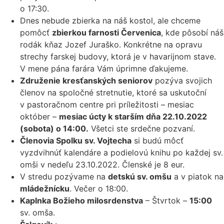
o 17:30.
Dnes nebude zbierka na náš kostol, ale chceme
pomôcť
zbierkou farnosti Červenica
, kde pôsobí náš
rodák kňaz Jozef Juraško. Konkrétne na opravu
strechy farskej budovy, ktorá je v havarijnom stave.
V mene pána farára Vám úprimne ďakujeme.
Združenie kresťanských seniorov
pozýva svojich
členov na spoločné stretnutie, ktoré sa uskutoční
v pastoračnom centre pri príležitosti – mesiac
október –
mesiac úcty k starším dňa 22.10.2022
(sobota) o 14:00.
Všetci ste srdečne pozvaní.
Členovia Spolku sv. Vojtecha
si budú môcť
vyzdvihnúť kalendáre a podielovú knihu po každej sv.
omši v nedeľu 23.10.2022. Členské je 8 eur.
V stredu pozývame na
detskú sv. omšu
a v piatok na
mládežnícku
. Večer o 18:00.
Kaplnka Božieho milosrdenstva
– Štvrtok –
15:00
sv. omša.