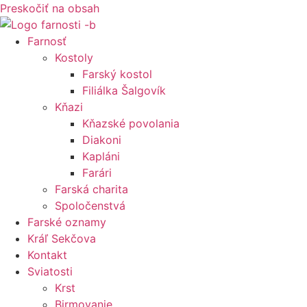
Preskočiť na obsah
Farnosť
Kostoly
Farský kostol
Filiálka Šalgovík
Kňazi
Kňazské povolania
Diakoni
Kapláni
Farári
Farská charita
Spoločenstvá
Farské oznamy
Kráľ Sekčova
Kontakt
Sviatosti
Krst
Birmovanie