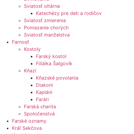
Sviatosť oltárna
Katechézy pre deti a rodičov
Sviatosť zmierenia
Pomazanie chorých
Sviatosť manželstva
Farnosť
Kostoly
Farský kostol
Filiálka Šalgovík
Kňazi
Kňazské povolania
Diakoni
Kapláni
Farári
Farská charita
Spoločenstvá
Farské oznamy
Kráľ Sekčova