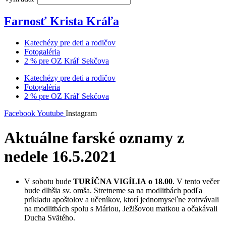
Farnosť Krista Kráľa
Katechézy pre deti a rodičov
Fotogaléria
2 % pre OZ Kráľ Sekčova
Katechézy pre deti a rodičov
Fotogaléria
2 % pre OZ Kráľ Sekčova
Facebook
Youtube
Instagram
Aktuálne farské oznamy z
nedele 16.5.2021
V sobotu bude
TURÍČNA VIGÍLIA
o 18.00
. V tento večer
bude dlhšia sv. omša. Stretneme sa na modlitbách podľa
príkladu apoštolov a učeníkov, ktorí jednomyseľne zotrvávali
na modlitbách spolu s Máriou, Ježišovou matkou a očakávali
Ducha Svätého.