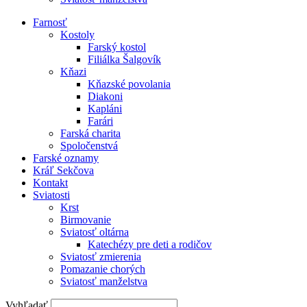
Farnosť
Kostoly
Farský kostol
Filiálka Šalgovík
Kňazi
Kňazské povolania
Diakoni
Kapláni
Farári
Farská charita
Spoločenstvá
Farské oznamy
Kráľ Sekčova
Kontakt
Sviatosti
Krst
Birmovanie
Sviatosť oltárna
Katechézy pre deti a rodičov
Sviatosť zmierenia
Pomazanie chorých
Sviatosť manželstva
Vyhľadať