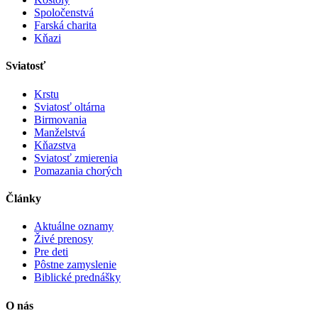
Spoločenstvá
Farská charita
Kňazi
Sviatosť
Krstu
Sviatosť oltárna
Birmovania
Manželstvá
Kňazstva
Sviatosť zmierenia
Pomazania chorých
Články
Aktuálne oznamy
Živé prenosy
Pre deti
Pôstne zamyslenie
Biblické prednášky
O nás