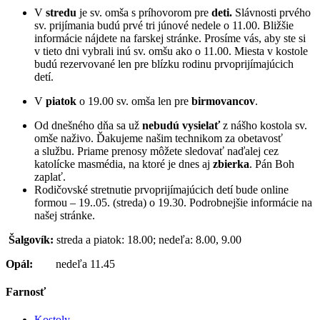
V
stredu
je sv. omša s príhovorom pre
deti.
Slávnosti prvého
sv. prijímania budú prvé tri júnové nedele o 11.00. Bližšie
informácie nájdete na farskej stránke. Prosíme vás, aby ste si
v tieto dni vybrali inú sv. omšu ako o 11.00. Miesta v kostole
budú rezervované len pre blízku rodinu prvoprijímajúcich
detí.
V
piatok
o 19.00 sv. omša len pre
birmovancov
.
Od dnešného dňa sa už
nebudú vysielať
z nášho kostola sv.
omše naživo. Ďakujeme našim technikom za obetavosť
a službu. Priame prenosy môžete sledovať naďalej cez
katolícke masmédia, na ktoré je dnes aj
zbierka
. Pán Boh
zaplať.
Rodičovské stretnutie prvoprijímajúcich detí bude online
formou – 19..05. (streda) o 19.30. Podrobnejšie informácie na
našej stránke.
Šalgovík:
streda a piatok: 18.00; nedeľa: 8.00, 9.00
Opál:
nedeľa 11.45
Farnosť
Kostoly