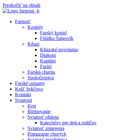
Preskočiť na obsah
Farnosť
Kostoly
Farský kostol
Filiálka Šalgovík
Kňazi
Kňazské povolania
Diakoni
Kapláni
Farári
Farská charita
Spoločenstvá
Farské oznamy
Kráľ Sekčova
Kontakt
Sviatosti
Krst
Birmovanie
Sviatosť oltárna
Katechézy pre deti a rodičov
Sviatosť zmierenia
Pomazanie chorých
Sviatosť manželstva