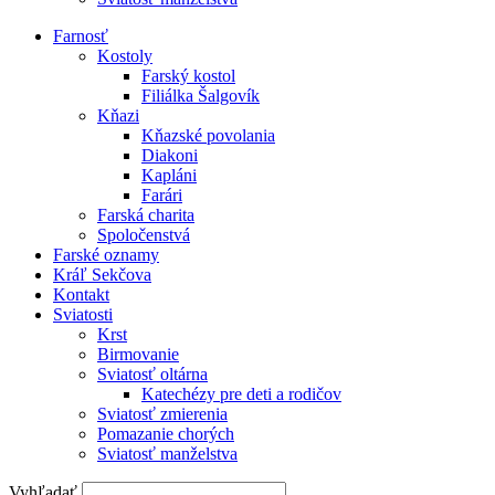
Farnosť
Kostoly
Farský kostol
Filiálka Šalgovík
Kňazi
Kňazské povolania
Diakoni
Kapláni
Farári
Farská charita
Spoločenstvá
Farské oznamy
Kráľ Sekčova
Kontakt
Sviatosti
Krst
Birmovanie
Sviatosť oltárna
Katechézy pre deti a rodičov
Sviatosť zmierenia
Pomazanie chorých
Sviatosť manželstva
Vyhľadať