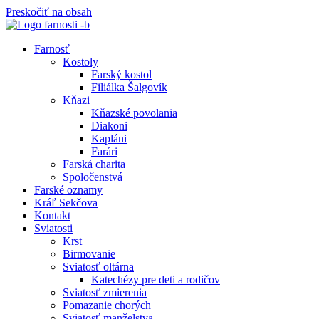
Preskočiť na obsah
Farnosť
Kostoly
Farský kostol
Filiálka Šalgovík
Kňazi
Kňazské povolania
Diakoni
Kapláni
Farári
Farská charita
Spoločenstvá
Farské oznamy
Kráľ Sekčova
Kontakt
Sviatosti
Krst
Birmovanie
Sviatosť oltárna
Katechézy pre deti a rodičov
Sviatosť zmierenia
Pomazanie chorých
Sviatosť manželstva