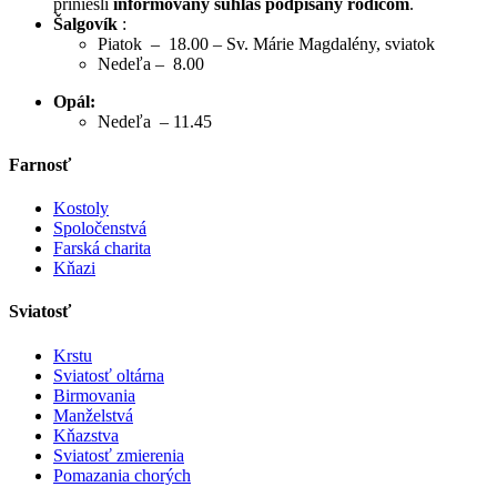
priniesli
informovaný súhlas podpísaný rodičom
.
Šalgovík
:
Piatok – 18.00 – Sv. Márie Magdalény, sviatok
Nedeľa – 8.00
Opál:
Nedeľa – 11.45
Farnosť
Kostoly
Spoločenstvá
Farská charita
Kňazi
Sviatosť
Krstu
Sviatosť oltárna
Birmovania
Manželstvá
Kňazstva
Sviatosť zmierenia
Pomazania chorých