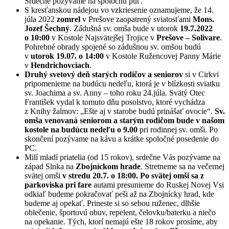
Srdečne pozývame na spoločnú púť.
S kresťanskou nádejou vo vzkriesenie oznamujeme, že 14.
júla 2022
zomrel
v Prešove zaopatrený sviatosťami
Mons.
Jozef Šechný
. Zádušná sv. omša bude v utorok
19.7.2022
o 10:00
v Kostole Najsvätejšej Trojice v
Prešove – Solivare
.
Pohrebné obrady spojené so zádušnou sv. omšou budú
v
utorok 19.07. o 14:00
v Kostole Ružencovej Panny Márie
v
Hendrichovciach
.
Druhý svetový deň starých rodičov a seniorov
si v Cirkvi
pripomenieme na budúcu nedeľu, ktorá je v blízkosti sviatku
sv. Joachima a sv. Anny – toho roku 24.júla. Svätý Otec
František vydal k tomuto dňu posolstvo, ktoré vychádza
z Knihy žalmov: „Ešte aj v starobe budú prinášať ovocie“.
Sv.
omša venovaná seniorom a starým rodičom bude v našom
kostole na budúcu nedeľu o 9.00
pri rodinnej sv. omši. Po
skončení pozývame na kávu a krátke spoločné posedenie do
PC.
Milí mladí priatelia (od 15 rokov), srdečne Vás pozývame na
západ Slnka na
Zbojníckom hrade
. Stretneme sa na večernej
svätej omši
v stredu 20.7. o 18:00. Po svätej omši sa z
parkoviska pri fare
autami presunieme do Ruskej Novej Vsi
odkiaľ budeme pokračovať peši až na Zbojnícky hrad, kde
budeme aj opekať. Prineste si so sebou ruženec, dlhšie
oblečenie, športovú obuv, repelent, čelovku/baterku a niečo
na opekanie. Tých, ktorí nemajú ešte 18 rokov prosíme, aby