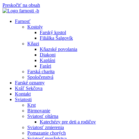
Preskočiť na obsah
Farnosť
Kostoly
Farský kostol
Filiálka Šalgovík
Kňazi
Kňazské povolania
Diakoni
Kapláni
Farári
Farská charita
Spoločenstvá
Farské oznamy
Kráľ Sekčova
Kontakt
Sviatosti
Krst
Birmovanie
Sviatosť oltárna
Katechézy pre deti a rodičov
Sviatosť zmierenia
Pomazanie chorých
Sviatosť manželstva