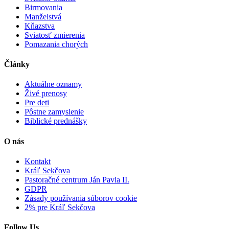
Birmovania
Manželstvá
Kňazstva
Sviatosť zmierenia
Pomazania chorých
Články
Aktuálne oznamy
Živé prenosy
Pre deti
Pôstne zamyslenie
Biblické prednášky
O nás
Kontakt
Kráľ Sekčova
Pastoračné centrum Ján Pavla II.
GDPR
Zásady používania súborov cookie
2% pre Kráľ Sekčova
Follow Us