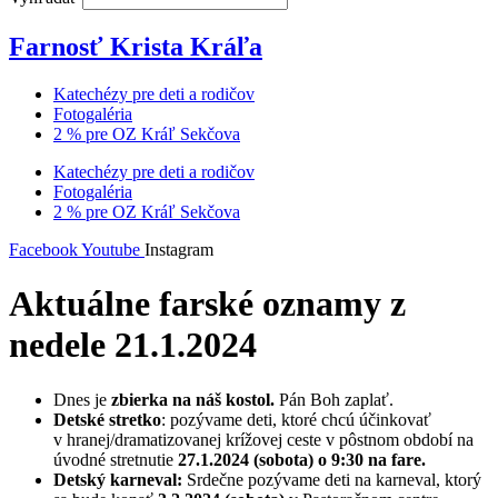
Farnosť Krista Kráľa
Katechézy pre deti a rodičov
Fotogaléria
2 % pre OZ Kráľ Sekčova
Katechézy pre deti a rodičov
Fotogaléria
2 % pre OZ Kráľ Sekčova
Facebook
Youtube
Instagram
Aktuálne farské oznamy z
nedele 21.1.2024
Dnes je
zbierka na náš kostol.
Pán Boh zaplať.
Detské stretko
: pozývame deti, ktoré chcú účinkovať
v hranej/dramatizovanej krížovej ceste v pôstnom období na
úvodné stretnutie
27.1.2024 (sobota) o 9:30 na fare.
Detský karneval:
Srdečne pozývame deti na karneval, ktorý