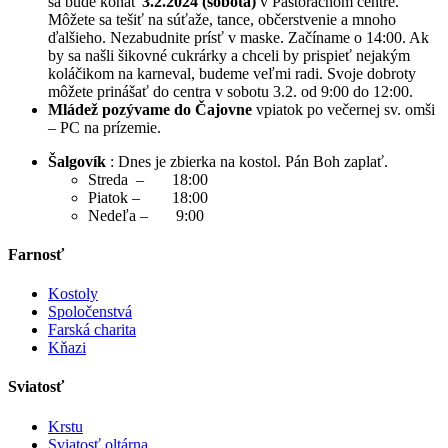
sa bude konať
3.2.2024 (sobota)
v Pastoračnom centre.
Môžete sa tešiť na súťaže, tance, občerstvenie a mnoho
ďalšieho. Nezabudnite prísť v maske. Začíname o 14:00. Ak
by sa našli šikovné cukrárky a chceli by prispieť nejakým
koláčikom na karneval, budeme veľmi radi. Svoje dobroty
môžete prinášať do centra v sobotu 3.2. od 9:00 do 12:00.
Mládež pozývame do Čajovne
vpiatok po večernej sv. omši
– PC na prízemie.
Šalgovík
: Dnes je zbierka na kostol. Pán Boh zaplať.
Streda – 18:00
Piatok – 18:00
Nedeľa – 9:00
Farnosť
Kostoly
Spoločenstvá
Farská charita
Kňazi
Sviatosť
Krstu
Sviatosť oltárna