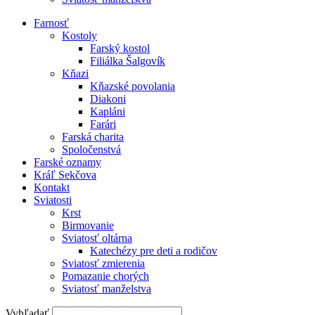
Farnosť
Kostoly
Farský kostol
Filiálka Šalgovík
Kňazi
Kňazské povolania
Diakoni
Kapláni
Farári
Farská charita
Spoločenstvá
Farské oznamy
Kráľ Sekčova
Kontakt
Sviatosti
Krst
Birmovanie
Sviatosť oltárna
Katechézy pre deti a rodičov
Sviatosť zmierenia
Pomazanie chorých
Sviatosť manželstva
Vyhľadať