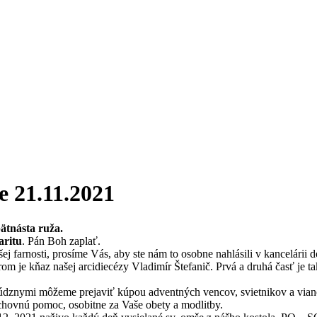
e 21.11.2021
pätnásta ruža.
aritu
. Pán Boh zaplať.
ej farnosti, prosíme Vás, aby ste nám to osobne nahlásili v kancelárii
rom je kňaz našej arcidiecézy Vladimír Štefanič. Prvá a druhá časť je t
s núdznymi môžeme prejaviť kúpou adventných vencov, svietnikov a via
hovnú pomoc, osobitne za Vaše obety a modlitby.