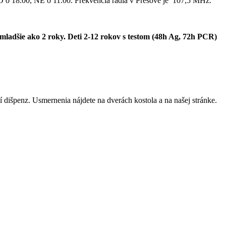
SO o 18.00, NE o 11.00. Frekvencia rádia v Prešove je 107,5 MHz.
 mladšie ako 2 roky. Deti 2-12 rokov s testom (48h Ag, 72h PCR)
dišpenz. Usmernenia nájdete na dverách kostola a na našej stránke.