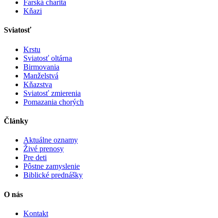
Farská charita
Kňazi
Sviatosť
Krstu
Sviatosť oltárna
Birmovania
Manželstvá
Kňazstva
Sviatosť zmierenia
Pomazania chorých
Články
Aktuálne oznamy
Živé prenosy
Pre deti
Pôstne zamyslenie
Biblické prednášky
O nás
Kontakt