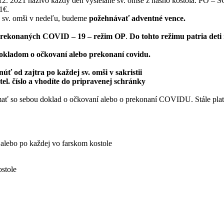
12. 2021 naživo každý deň vysielané sv. omše z nášho kostola. PO – 
1€.
j sv. omši v nedeľu, budeme
požehnávať adventné vence.
a prekonaných COVID – 19 – režim OP
.
Do tohto režimu patria deti
okladom o očkovaní alebo prekonaní covidu.
núť od zajtra po každej sv. omši
v
sakristii
, tel. číslo a vhodíte do pripravenej schránky
ať so sebou doklad o očkovaní alebo o prekonaní COVIDU. Stále platí 
 alebo po každej vo farskom kostole
ostole