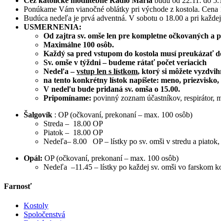
Cez katolícke modlitebné
Rádio Mária
budú od 22.11. do 5.
Ponúkame Vám vianočné oblátky pri východe z kostola. Cena 
Budúca nedeľa je prvá adventná. V sobotu o 18.00 a pri každe
USMERNENIA:
Od zajtra sv. omše len pre kompletne očkovaných 
Maximálne 100 osôb.
Každý sa pred vstupom do kostola musí preukázať d
Sv. omše v týždni – budeme rátať počet veriacich
Nedeľa –
vstup len s lístkom
, ktorý si môžete vyzdvih
na tento konkrétny lístok napíšete: meno, priezvisko
V nedeľu bude pridaná sv. omša o 15.00.
Pripomíname:
povinný zoznam účastníkov, respirátor, m
Šalgovík
: OP (očkovaní, prekonaní – max. 100 osôb)
Streda – 18.00 OP
Piatok – 18.00 OP
Nedeľa– 8.00 OP – lístky po sv. omši v stredu a piatok,
Opál:
OP (očkovaní, prekonaní – max. 100 osôb)
Nedeľa –11.45 – lístky po každej sv. omši vo farskom k
Farnosť
Kostoly
Spoločenstvá