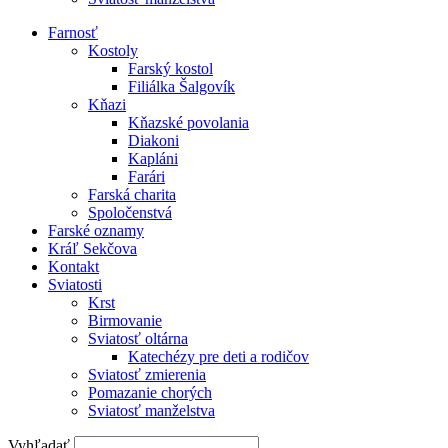
Farnosť
Kostoly
Farský kostol
Filiálka Šalgovík
Kňazi
Kňazské povolania
Diakoni
Kapláni
Farári
Farská charita
Spoločenstvá
Farské oznamy
Kráľ Sekčova
Kontakt
Sviatosti
Krst
Birmovanie
Sviatosť oltárna
Katechézy pre deti a rodičov
Sviatosť zmierenia
Pomazanie chorých
Sviatosť manželstva
Vyhľadať