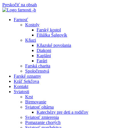
Preskočiť na obsah
Farnosť
Kostoly
Farský kostol
Filiálka Šalgovík
Kňazi
Kňazské povolania
Diakoni
Kapláni
Farári
Farská charita
Spoločenstvá
Farské oznamy
Kráľ Sekčova
Kontakt
Sviatosti
Krst
Birmovanie
Sviatosť oltárna
Katechézy pre deti a rodičov
Sviatosť zmierenia
Pomazanie chorých
Sviatosť manželstva