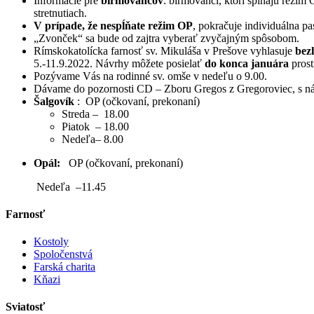
Informácie pre
birmovancov
: birmovanci, ktorí spĺňajú režim
stretnutiach.
V prípade, že nespĺňate režim OP
, pokračuje individuálna pa
„Zvonček“ sa bude od zajtra vyberať zvyčajným spôsobom.
Rímskokatolícka farnosť sv. Mikuláša v Prešove vyhlasuje
bez
5.-11.9.2022. Návrhy môžete posielať
do konca januára
prost
Pozývame Vás na rodinné sv. omše v nedeľu o 9.00.
Dávame do pozornosti CD – Zboru Gregos z Gregoroviec, s názv
Šalgovík
: OP (očkovaní, prekonaní)
Streda – 18.00
Piatok – 18.00
Nedeľa– 8.00
Opál:
OP (očkovaní, prekonaní)
Nedeľa –11.45
Farnosť
Kostoly
Spoločenstvá
Farská charita
Kňazi
Sviatosť