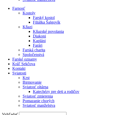
Farnosť
Kostoly
Farský kostol
Filiálka Šalgovík
Kňazi
Kňazské povolania
Diakoni
Kapláni
Farári
Farská charita
Spoločenstvá
Farské oznamy
Kráľ Sekčova
Kontakt
Sviatosti
Krst
Birmovanie
Sviatosť oltárna
Katechézy pre deti a rodičov
Sviatosť zmierenia
Pomazanie chorých
Sviatosť manželstva
Vyhľadať