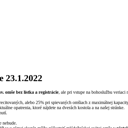
e 23.1.2022
v. omše bez lístka a registrácie
, ale pri vstupe na bohoslužbu veria
citovaných, alebo 25% pri spievaných omšiach z maximálnej kapacity
uálne opatrenia, ktoré nájdete na dverách kostola a na našej stránke.
utí.
e nebude.