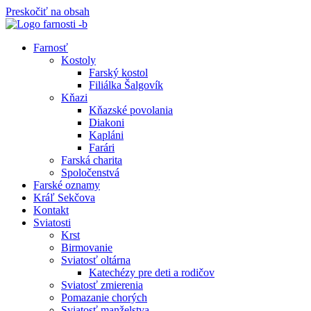
Preskočiť na obsah
Farnosť
Kostoly
Farský kostol
Filiálka Šalgovík
Kňazi
Kňazské povolania
Diakoni
Kapláni
Farári
Farská charita
Spoločenstvá
Farské oznamy
Kráľ Sekčova
Kontakt
Sviatosti
Krst
Birmovanie
Sviatosť oltárna
Katechézy pre deti a rodičov
Sviatosť zmierenia
Pomazanie chorých
Sviatosť manželstva