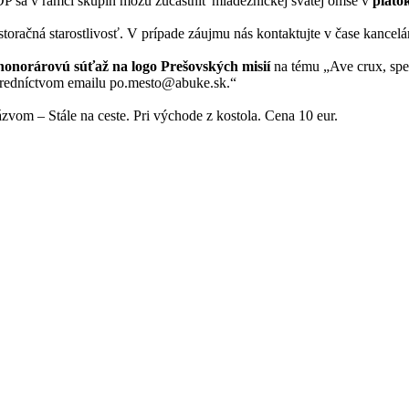
 OP sa v rámci skupín môžu zúčastniť mládežníckej svätej omše v
piato
storačná starostlivosť. V prípade záujmu nás kontaktujte v čase kancelá
honorárovú súťaž na logo Prešovských misií
na tému „Ave crux, spes
redníctvom emailu po.mesto@abuke.sk.“
om – Stále na ceste. Pri východe z kostola. Cena 10 eur.