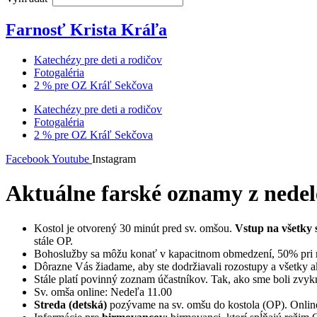
Farnosť Krista Kráľa
Katechézy pre deti a rodičov
Fotogaléria
2 % pre OZ Kráľ Sekčova
Katechézy pre deti a rodičov
Fotogaléria
2 % pre OZ Kráľ Sekčova
Facebook
Youtube
Instagram
Aktuálne farské oznamy z nedel
Kostol je otvorený 30 minút pred sv. omšou.
Vstup na všetky s
stále OP.
Bohoslužby sa môžu konať v kapacitnom obmedzení, 50% pri re
Dôrazne Vás žiadame, aby ste dodržiavali rozostupy a všetky akt
Stále platí povinný zoznam účastníkov. Tak, ako sme boli zvykn
Sv. omša online: Nedeľa 11.00
Streda (detská)
pozývame na sv. omšu do kostola (OP). Onlin