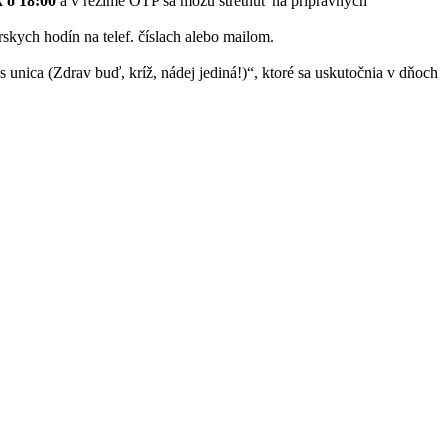
k o 18:00
a v režime OTP sa môžu stretnúť na prípravných
rskych hodín na telef. číslach alebo mailom.
 unica (Zdrav buď, kríž, nádej jediná!)“, ktoré sa uskutočnia v dňoch