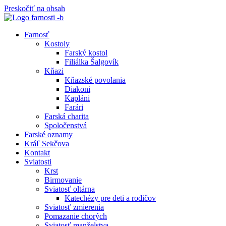
Preskočiť na obsah
Farnosť
Kostoly
Farský kostol
Filiálka Šalgovík
Kňazi
Kňazské povolania
Diakoni
Kapláni
Farári
Farská charita
Spoločenstvá
Farské oznamy
Kráľ Sekčova
Kontakt
Sviatosti
Krst
Birmovanie
Sviatosť oltárna
Katechézy pre deti a rodičov
Sviatosť zmierenia
Pomazanie chorých
Sviatosť manželstva