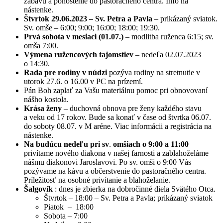
zábavu a pohostenie do pastoračného centra. Info na
nástenke.
Štvrtok 29.06.2023 – Sv. Petra a Pavla
– prikázaný sviatok.
Sv. omše – 6:00; 9:00; 16:00; 18:00; 19:30.
Prvá sobota v mesiaci (01.07.)
– modlitba ruženca 6:15; sv.
omša 7:00.
Výmena ružencových tajomstiev
– nedeľa 02.07.2023
o 14:30.
Rada pre rodiny v núdzi
pozýva rodiny na stretnutie v
utorok 27.6. o 16.00 v PC na prízemí.
Pán Boh zaplať za Vašu materiálnu pomoc pri obnovovaní
nášho kostola.
Krása ženy
– duchovná obnova pre ženy každého stavu
a veku od 17 rokov. Bude sa konať v čase od štvrtka 06.07.
do soboty 08.07. v M aréne. Viac informácii a registrácia na
nástenke.
Na budúcu nedeľu pri sv
.
omšiach o 9:00 a 11:00
privítame nového diakona v našej farnosti a zablahoželáme
nášmu diakonovi Jaroslavovi. Po sv. omši o 9:00 Vás
pozývame na kávu a občerstvenie do pastoračného centra.
Príležitosť na osobné privítanie a blahoželanie.
Šalgovík
: dnes je zbierka na dobročinné diela Svätého Otca.
Štvrtok – 18:00 – Sv. Petra a Pavla; prikázaný sviatok
Piatok – 18:00
Sobota – 7:00