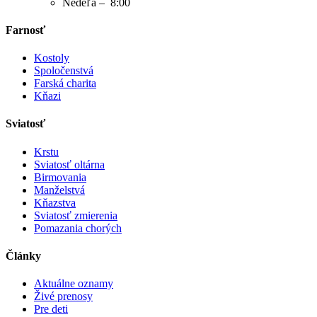
Nedeľa – 8:00
Farnosť
Kostoly
Spoločenstvá
Farská charita
Kňazi
Sviatosť
Krstu
Sviatosť oltárna
Birmovania
Manželstvá
Kňazstva
Sviatosť zmierenia
Pomazania chorých
Články
Aktuálne oznamy
Živé prenosy
Pre deti