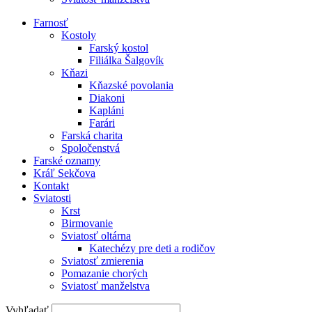
Farnosť
Kostoly
Farský kostol
Filiálka Šalgovík
Kňazi
Kňazské povolania
Diakoni
Kapláni
Farári
Farská charita
Spoločenstvá
Farské oznamy
Kráľ Sekčova
Kontakt
Sviatosti
Krst
Birmovanie
Sviatosť oltárna
Katechézy pre deti a rodičov
Sviatosť zmierenia
Pomazanie chorých
Sviatosť manželstva
Vyhľadať