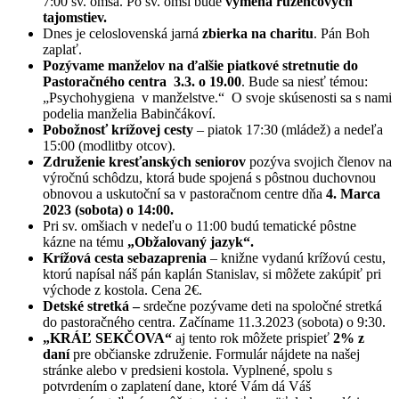
7:00 sv. omša. Po sv. omši bude
výmena ružencových
tajomstiev.
Dnes je celoslovenská jarná
zbierka na charitu
. Pán Boh
zaplať.
Pozývame manželov na ďalšie piatkové stretnutie do
Pastoračného centra 3.3. o 19.00
. Bude sa niesť témou:
„Psychohygiena v manželstve.“ O svoje skúsenosti sa s nami
podelia manželia Babinčákoví.
Pobožnosť krížovej cesty
– piatok 17:30 (mládež) a nedeľa
15:00 (modlitby otcov).
Združenie kresťanských seniorov
pozýva svojich členov na
výročnú schôdzu, ktorá bude spojená s pôstnou duchovnou
obnovou a uskutoční sa v pastoračnom centre dňa
4. Marca
2023 (sobota) o 14:00.
Pri sv. omšiach v nedeľu o 11:00 budú tematické pôstne
kázne na tému
„Obžalovaný jazyk“.
Krížová cesta sebazaprenia
– knižne vydanú krížovú cestu,
ktorú napísal náš pán kaplán Stanislav, si môžete zakúpiť pri
východe z kostola. Cena 2€.
Detské stretká –
srdečne pozývame deti na spoločné stretká
do pastoračného centra. Začíname 11.3.2023 (sobota) o 9:30.
„KRÁĽ SEKČOVA“
aj tento rok môžete prispieť
2% z
daní
pre občianske združenie. Formulár nájdete na našej
stránke alebo v predsieni kostola. Vyplnené, spolu s
potvrdením o zaplatení dane, ktoré Vám dá Váš