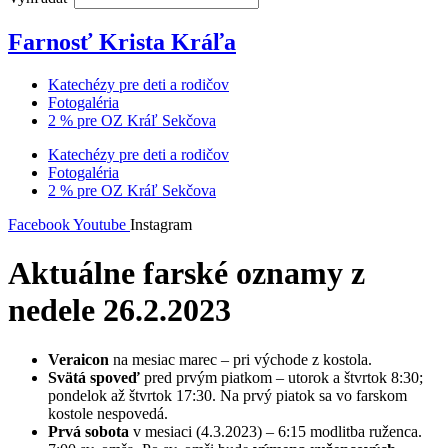
Farnosť Krista Kráľa
Katechézy pre deti a rodičov
Fotogaléria
2 % pre OZ Kráľ Sekčova
Katechézy pre deti a rodičov
Fotogaléria
2 % pre OZ Kráľ Sekčova
Facebook
Youtube
Instagram
Aktuálne farské oznamy z
nedele 26.2.2023
Veraicon
na mesiac marec – pri východe z kostola.
Svätá spoveď
pred prvým piatkom – utorok a štvrtok 8:30;
pondelok až štvrtok 17:30. Na prvý piatok sa vo farskom
kostole nespovedá.
Prvá sobota
v mesiaci (4.3.2023) – 6:15 modlitba ruženca.