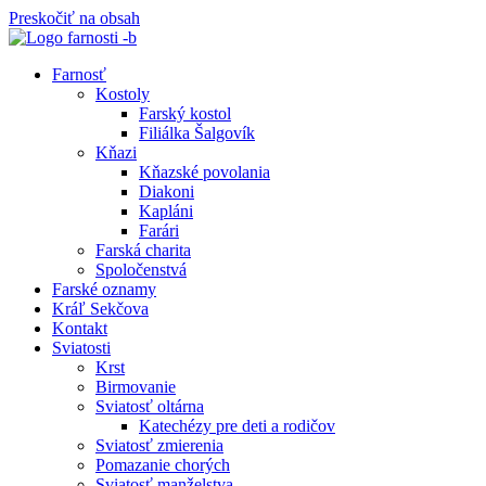
Preskočiť na obsah
Farnosť
Kostoly
Farský kostol
Filiálka Šalgovík
Kňazi
Kňazské povolania
Diakoni
Kapláni
Farári
Farská charita
Spoločenstvá
Farské oznamy
Kráľ Sekčova
Kontakt
Sviatosti
Krst
Birmovanie
Sviatosť oltárna
Katechézy pre deti a rodičov
Sviatosť zmierenia
Pomazanie chorých
Sviatosť manželstva