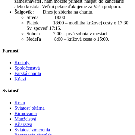
zamestnávateľ, nám môžete priniesť naspäť do kancelárie
alebo kostola. Veľmi pekne ďakujeme za Vašu podporu.
Šalgovík
: Dnes je zbierka na charitu.
Streda 18:00
Piatok 18:00 – modlitba krížovej cesty o 17:30.
Sv. spoveď 17:15.
Sobota 7:00 – prvá sobota v mesiaci.
Nedeľa 8:00 – krížová cesta o 15:00.
Farnosť
Kostoly
Spoločenstvá
Farská charita
Kňazi
Sviatosť
Krstu
Sviatosť oltárna
Birmovania
Manželstvá
Kňazstva
Sviatosť zmierenia