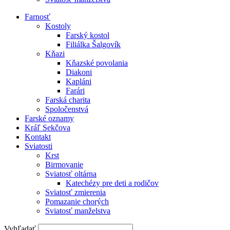
Farnosť
Kostoly
Farský kostol
Filiálka Šalgovík
Kňazi
Kňazské povolania
Diakoni
Kapláni
Farári
Farská charita
Spoločenstvá
Farské oznamy
Kráľ Sekčova
Kontakt
Sviatosti
Krst
Birmovanie
Sviatosť oltárna
Katechézy pre deti a rodičov
Sviatosť zmierenia
Pomazanie chorých
Sviatosť manželstva
Vyhľadať