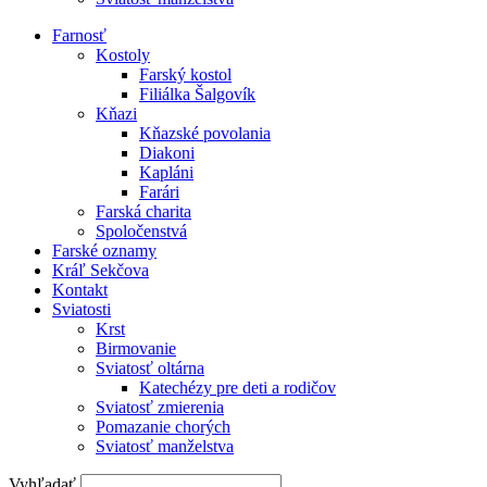
Farnosť
Kostoly
Farský kostol
Filiálka Šalgovík
Kňazi
Kňazské povolania
Diakoni
Kapláni
Farári
Farská charita
Spoločenstvá
Farské oznamy
Kráľ Sekčova
Kontakt
Sviatosti
Krst
Birmovanie
Sviatosť oltárna
Katechézy pre deti a rodičov
Sviatosť zmierenia
Pomazanie chorých
Sviatosť manželstva
Vyhľadať