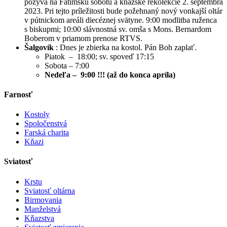
pozýva na Fatimskú sobotu a kňazské rekolekcie 2. septembra
2023. Pri tejto príležitosti bude požehnaný nový vonkajší oltár
v pútnickom areáli diecéznej svätyne. 9:00 modlitba ruženca
s biskupmi; 10:00 slávnostná sv. omša s Mons. Bernardom
Boberom v priamom prenose RTVS.
Šalgovík
: Dnes je zbierka na kostol. Pán Boh zaplať.
Piatok – 18:00; sv. spoveď 17:15
Sobota – 7:00
Nedeľa – 9:00 !!! (až do konca apríla)
Farnosť
Kostoly
Spoločenstvá
Farská charita
Kňazi
Sviatosť
Krstu
Sviatosť oltárna
Birmovania
Manželstvá
Kňazstva