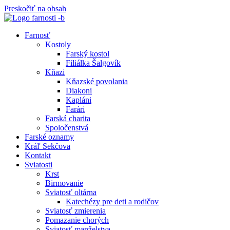
Preskočiť na obsah
Farnosť
Kostoly
Farský kostol
Filiálka Šalgovík
Kňazi
Kňazské povolania
Diakoni
Kapláni
Farári
Farská charita
Spoločenstvá
Farské oznamy
Kráľ Sekčova
Kontakt
Sviatosti
Krst
Birmovanie
Sviatosť oltárna
Katechézy pre deti a rodičov
Sviatosť zmierenia
Pomazanie chorých
Sviatosť manželstva