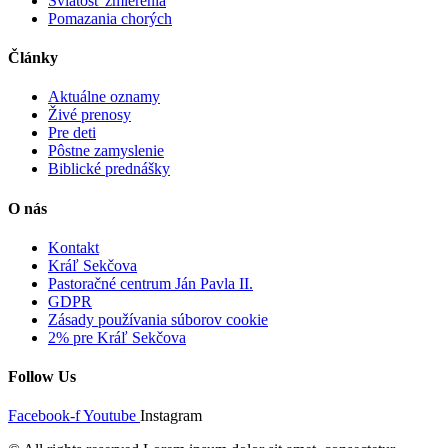
Sviatosť zmierenia
Pomazania chorých
Články
Aktuálne oznamy
Živé prenosy
Pre deti
Pôstne zamyslenie
Biblické prednášky
O nás
Kontakt
Kráľ Sekčova
Pastoračné centrum Ján Pavla II.
GDPR
Zásady používania súborov cookie
2% pre Kráľ Sekčova
Follow Us
Facebook-f
Youtube
Instagram