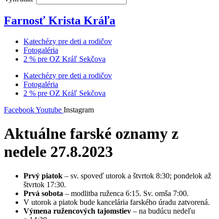
Farnosť Krista Kráľa
Katechézy pre deti a rodičov
Fotogaléria
2 % pre OZ Kráľ Sekčova
Katechézy pre deti a rodičov
Fotogaléria
2 % pre OZ Kráľ Sekčova
Facebook
Youtube
Instagram
Aktuálne farské oznamy z
nedele 27.8.2023
Prvý piatok
– sv. spoveď utorok a štvrtok 8:30; pondelok až
štvrtok 17:30.
Prvá sobota
– modlitba ruženca 6:15. Sv. omša 7:00.
V utorok a piatok bude kancelária farského úradu zatvorená.
Výmena ružencových tajomstiev
– na budúcu nedeľu