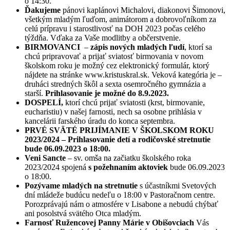
o 14:30.
Ďakujeme
pánovi kaplánovi Michalovi, diakonovi Šimonovi,
všetkým mladým ľuďom, animátorom a dobrovoľníkom za
celú prípravu i starostlivosť na DOH 2023 počas celého
týždňa. Vďaka za Vaše modlitby a občerstvenie.
BIRMOVANCI
–
zápis nových mladých ľudí
, ktorí sa
chcú pripravovať a prijať sviatosť birmovania v novom
školskom roku je možný cez elektronický formulár, ktorý
nájdete na stránke www.kristuskral.sk. Veková kategória je –
druháci stredných škôl a sexta osemročného gymnázia a
starší.
Prihlasovanie je možné do 8.9.2023.
DOSPELÍ,
ktorí chcú prijať sviatosti (krst, birmovanie,
eucharistiu) v našej farnosti, nech sa osobne prihlásia v
kancelárii farského úradu do konca septembra.
PRVÉ SVÄTÉ PRIJÍMANIE V ŠKOLSKOM ROKU
2023/2024 – Prihlasovanie detí a rodičovské stretnutie
bude 06.09.2023 o 18:00.
Veni Sancte
– sv. omša na začiatku školského roka
2023/2024 spojená
s požehnaním aktoviek
bude 06.09.2023
o 18:00.
Pozývame mladých na stretnutie
s účastníkmi Svetových
dní mládeže budúcu nedeľu o 18:00 v Pastoračnom centre.
Porozprávajú nám o atmosfére v Lisabone a nebudú chýbať
ani posolstvá svätého Otca mladým.
Farnosť Ružencovej Panny Márie v Obišovciach
Vás