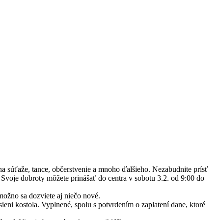
na súťaže, tance, občerstvenie a mnoho ďalšieho. Nezabudnite prísť
Svoje dobroty môžete prinášať do centra v sobotu 3.2. od 9:00 do
 možno sa dozviete aj niečo nové.
ieni kostola. Vyplnené, spolu s potvrdením o zaplatení dane, ktoré