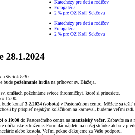
Katechézy pre deti a rodičov
Fotogaléria
2 % pre OZ Kráľ Sekčova
Katechézy pre deti a rodičov
Fotogaléria
2 % pre OZ Kráľ Sekčova
e 28.1.2024
 a štvrtok 8:30.
mše bude
požehnanie hrdla
na príhovor sv. Blažeja.
 sv. omšiach požehnáme sviece (hromničky), ktoré si prinesiete.
) o 15:00.
sa bude konať
3.2.2024 (sobota)
v Pastoračnom centre. Môžete sa tešiť 
chceli by prispieť nejakým koláčikom na karneval, budeme veľmi radi. 
24 o 19:00
do Pastoračného centra na
manželský večer
. Zabavíte sa a
re občianske združenie. Formulár nájdete na našej stránke alebo v preds
celárie alebo kostola. Veľmi pekne ďakujeme za Vašu podporu.