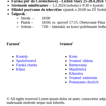
Farská púť do Czestochowej – Licheň Stary 25-28.4.2024
.
Stretnutie miništrantov –
3.2.2024 (sobota) o 9:30 v kostole.
Mládež pozývame do telocvične
vpiatok o 20:00 na ZŠ Srobá
Šalgovík
:
Streda – 18:00
Piatok – 18:00; sv. spoveď 17:15. Obetovanie Pána 
Sobota – 7:00 – fatimská; na konci požehnanie hrdl
Farnosť
Sviatosť
Kostoly
Krstu
Spoločenstvá
Sviatosť oltárna
Farská charita
Birmovania
Kňazi
Manželstvá
Kňazstva
Sviatosť zmierenia
Pomazania chorých
© All rights reserved Lorem ipsum dolor sit amet, consectetur adip
malesuada molestie neque non lobortis.