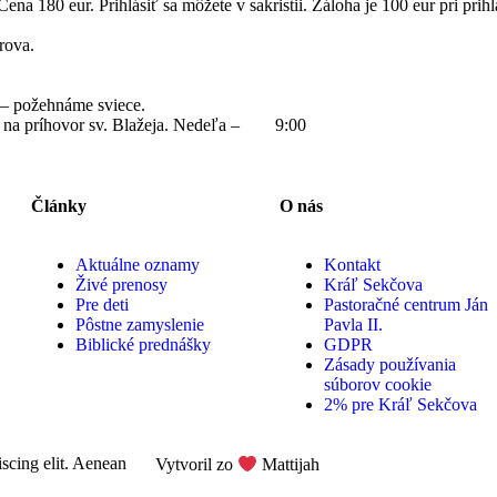
 Cena 180 eur. Prihlásiť sa môžete v sakristii. Záloha je 100 eur pri prih
rova.
– požehnáme sviece.
a na príhovor sv. Blažeja. Nedeľa – 9:00
Články
O nás
Aktuálne oznamy
Kontakt
Živé prenosy
Kráľ Sekčova
Pre deti
Pastoračné centrum Ján
Pôstne zamyslenie
Pavla II.
Biblické prednášky
GDPR
Zásady používania
súborov cookie
2% pre Kráľ Sekčova
iscing elit. Aenean
Vytvoril zo
Mattijah