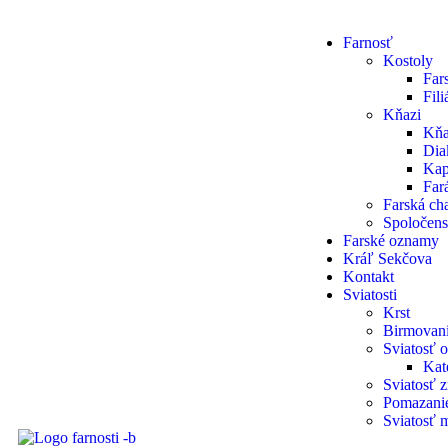
Farnosť
Kostoly
Far
Fil
Kňazi
Kňa
Dia
Kap
Fará
Farská cha
Spoločens
Farské oznamy
Kráľ Sekčova
Kontakt
Sviatosti
Krst
Birmovan
Sviatosť o
Kat
Sviatosť 
Pomazani
Sviatosť 