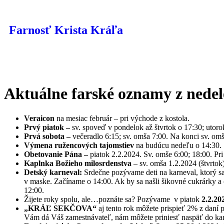
Farnosť Krista Kráľa
Aktuálne farské oznamy z nedel
Veraicon
na mesiac február – pri východe z kostola.
Prvý piatok –
sv. spoveď v pondelok až štvrtok o 17:30; utorok
Prvá sobota –
večeradlo 6:15; sv. omša 7:00. Na konci sv. o
Výmena ružencových tajomstiev
na budúcu nedeľu o 14:30.
Obetovanie Pána –
piatok 2.2.2024. Sv. omše 6:00; 18:00. Pri
Kaplnka Božieho milosrdenstva
– sv. omša 1.2.2024 (štvrtok
Detský karneval:
Srdečne pozývame deti na karneval, ktorý 
v maske. Začíname o 14:00. Ak by sa našli šikovné cukrárky a 
12:00.
Žijete roky spolu, ale…poznáte sa? Pozývame v piatok
2.2.20
„KRÁĽ SEKČOVA“
aj tento rok môžete prispieť 2% z daní p
Vám dá Váš zamestnávateľ, nám môžete priniesť naspäť do kan