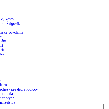
ský kostol
iálka Šalgovík
zské povolania
koni
láni
ri
rita
tvá
ie
ltárna
echézy pre deti a rodičov
zmierenia
e chorých
manželstva