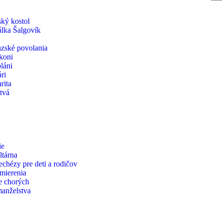
ský kostol
iálka Šalgovík
zské povolania
koni
láni
ri
rita
tvá
ie
ltárna
echézy pre deti a rodičov
zmierenia
e chorých
manželstva