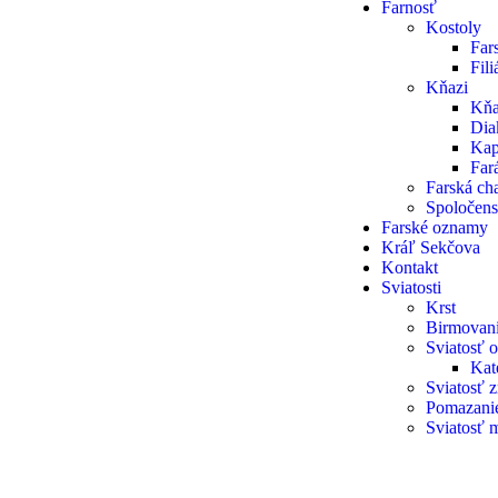
Farnosť
Kostoly
Far
Fil
Kňazi
Kňa
Dia
Kap
Fará
Farská cha
Spoločens
Farské oznamy
Kráľ Sekčova
Kontakt
Sviatosti
Krst
Birmovan
Sviatosť o
Kat
Sviatosť 
Pomazani
Sviatosť 