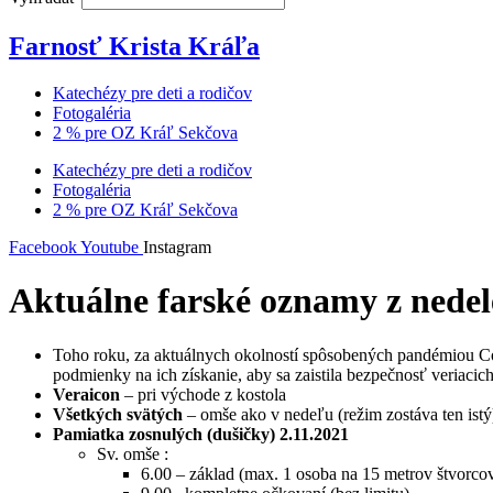
Farnosť Krista Kráľa
Katechézy pre deti a rodičov
Fotogaléria
2 % pre OZ Kráľ Sekčova
Katechézy pre deti a rodičov
Fotogaléria
2 % pre OZ Kráľ Sekčova
Facebook
Youtube
Instagram
Aktuálne farské oznamy z nedel
Toho roku, za aktuálnych okolností spôsobených pandémiou Co
podmienky na ich získanie, aby sa zaistila bezpečnosť veriacic
Veraicon
– pri východe z kostola
Všetkých svätých
– omše ako v nedeľu (režim zostáva ten istý
Pamiatka zosnulých (dušičky) 2.11.2021
Sv. omše :
6.00 – základ (max. 1 osoba na 15 metrov štvorco