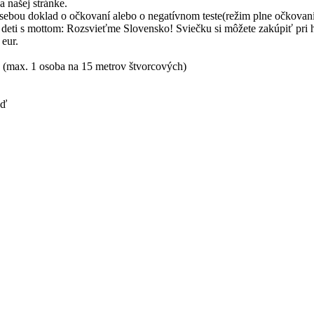
a našej stránke.
sebou doklad o očkovaní alebo o negatívnom teste(režim plne očkovaní 
 deti s mottom: Rozsvieťme Slovensko! Sviečku si môžete zakúpiť pri
 eur.
d (max. 1 osoba na 15 metrov štvorcových)
eď