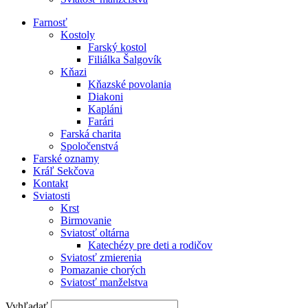
Farnosť
Kostoly
Farský kostol
Filiálka Šalgovík
Kňazi
Kňazské povolania
Diakoni
Kapláni
Farári
Farská charita
Spoločenstvá
Farské oznamy
Kráľ Sekčova
Kontakt
Sviatosti
Krst
Birmovanie
Sviatosť oltárna
Katechézy pre deti a rodičov
Sviatosť zmierenia
Pomazanie chorých
Sviatosť manželstva
Vyhľadať