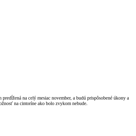
h predĺžená na celý mesiac november, a budú prispôsobené úkony a
obožnosť na cintoríne ako bolo zvykom nebude.