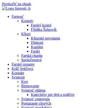
Preskočiť na obsah
Farnosť
Kostoly
Farský kostol
Filiálka Šalgovík
Kňazi
Kňazské povolania
Diakoni
Kapláni
Farári
Farská charita
Spoločenstvá
Farské oznamy
Kráľ Sekčova
Kontakt
Sviatosti
Krst
Birmovanie
Sviatosť oltárna
Katechézy pre deti a rodičov
Sviatosť zmierenia
Pomazanie chorých
Sviatosť manželstva