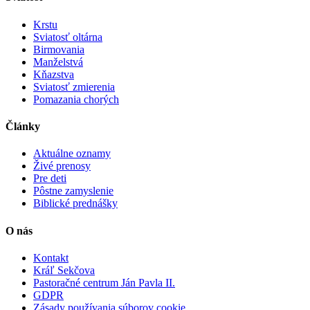
Krstu
Sviatosť oltárna
Birmovania
Manželstvá
Kňazstva
Sviatosť zmierenia
Pomazania chorých
Články
Aktuálne oznamy
Živé prenosy
Pre deti
Pôstne zamyslenie
Biblické prednášky
O nás
Kontakt
Kráľ Sekčova
Pastoračné centrum Ján Pavla II.
GDPR
Zásady používania súborov cookie