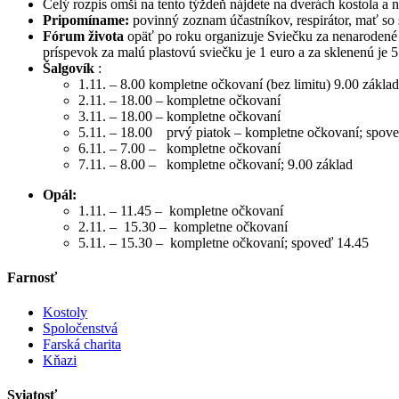
Celý rozpis omší na tento týždeň nájdete na dverách kostola a n
Pripomíname:
povinný zoznam účastníkov, respirátor, mať so 
Fórum života
opäť po roku organizuje Sviečku za nenarodené
príspevok za malú plastovú sviečku je 1 euro a za sklenenú je 5
Šalgovík
:
1.11. – 8.00 kompletne očkovaní (bez limitu) 9.00 zákla
2.11. – 18.00 – kompletne očkovaní
3.11. – 18.00 – kompletne očkovaní
5.11. – 18.00 prvý piatok – kompletne očkovaní; spov
6.11. – 7.00 – kompletne očkovaní
7.11. – 8.00 – kompletne očkovaní; 9.00 základ
Opál:
1.11. – 11.45 – kompletne očkovaní
2.11. – 15.30 – kompletne očkovaní
5.11. – 15.30 – kompletne očkovaní; spoveď 14.45
Farnosť
Kostoly
Spoločenstvá
Farská charita
Kňazi
Sviatosť