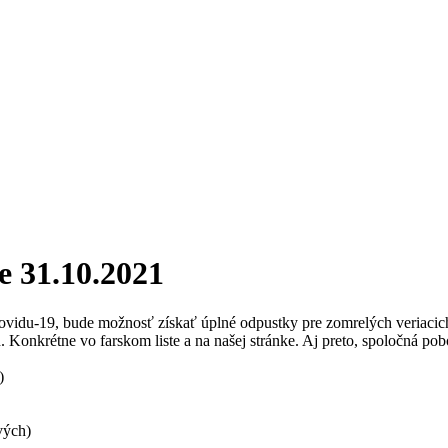
e 31.10.2021
vidu-19, bude možnosť získať úplné odpustky pre zomrelých veriacic
h. Konkrétne vo farskom liste a na našej stránke. Aj preto, spoločná p
)
vých)