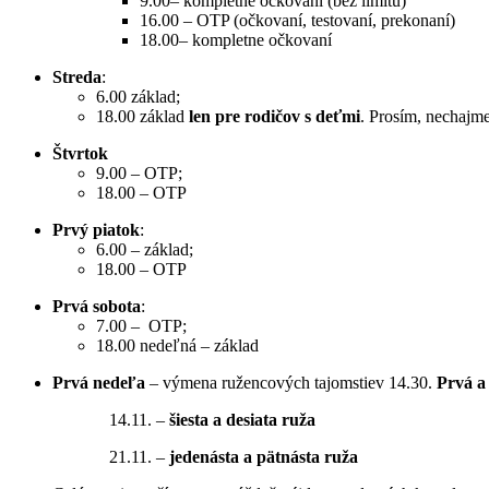
9.00– kompletne očkovaní (bez limitu)
16.00 – OTP (očkovaní, testovaní, prekonaní)
18.00– kompletne očkovaní
Streda
:
6.00 základ;
18.00 základ
len pre rodičov s deťmi
. Prosím, nechajme
Štvrtok
9.00 – OTP;
18.00 – OTP
Prvý piatok
:
6.00 – základ;
18.00 – OTP
Prvá sobota
:
7.00 – OTP;
18.00 nedeľná – základ
Prvá nedeľa
– výmena ružencových tajomstiev 14.30.
Prvá a 
14.11. –
šiesta a desiata ruža
21.11. –
jedenásta a pätnásta ruža