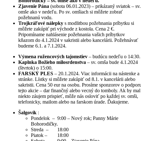
Bohorodičky – sv. omše ako v nedeľu.
Zjavenie Pána
(sobota 06.01.2023) – prikázaný sviatok – sv.
omše ako v nedeľu. Po sv. omšiach si môžete zobrať
požehnanú vodu.
Trojkráľové nálepky
s modlitbou požehnania príbytku si
môžete zakúpiť pri východe z kostola. Cena 2 €.
Pripomíname nahlásenie požehnania vašich príbytkov
kňazom do 4.1.2024 v sakristii alebo kancelárii. Požehnávať
budeme 6.1. a 7.1.2024.
Výmena ružencových tajomstiev
– budúcu nedeľu o 14:30.
Kaplnka Božieho milosrdenstva
– sv. omša bude 4.1.2024
(štvrtok) o 15:00.
FARSKÝ PLES
– 20.1.2024. Viac informácii na nástenke a
stránke. Lístky si môžete zakúpiť od 8.1. v kancelárii alebo
sakristii. Cena 50 eur na osobu. Prosíme sponzorov o podpor
tejto akcie – dar finančný alebo vecný do tomboly. Ak by mal
niekto záujem prispieť, môže nás osloviť po každej sv. omši,
telefonicky, mailom alebo na farskom úrade. Ďakujeme.
Šalgovík
:
Pondelok – 9:00 – Nový rok; Panny Márie
Bohorodičky.
Streda – 18:00
Piatok – 18:00
Sobota – 9:00 – Zjavenie Pána