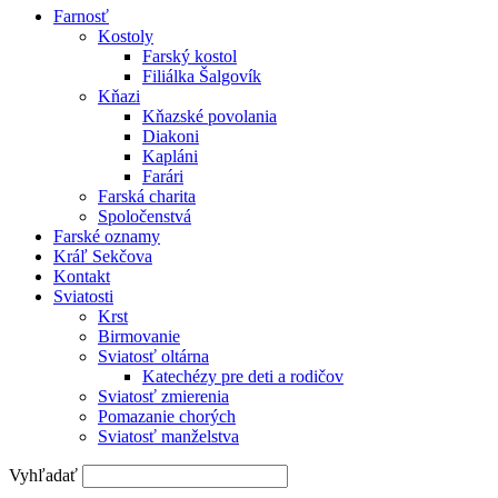
Farnosť
Kostoly
Farský kostol
Filiálka Šalgovík
Kňazi
Kňazské povolania
Diakoni
Kapláni
Farári
Farská charita
Spoločenstvá
Farské oznamy
Kráľ Sekčova
Kontakt
Sviatosti
Krst
Birmovanie
Sviatosť oltárna
Katechézy pre deti a rodičov
Sviatosť zmierenia
Pomazanie chorých
Sviatosť manželstva
Vyhľadať