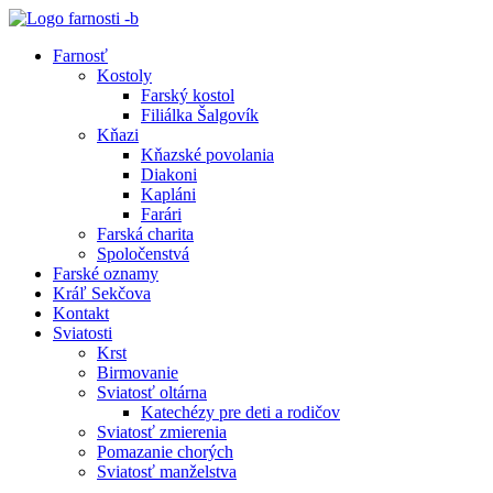
Preskočiť
na
Farnosť
obsah
Kostoly
Farský kostol
Filiálka Šalgovík
Kňazi
Kňazské povolania
Diakoni
Kapláni
Farári
Farská charita
Spoločenstvá
Farské oznamy
Kráľ Sekčova
Kontakt
Sviatosti
Krst
Birmovanie
Sviatosť oltárna
Katechézy pre deti a rodičov
Sviatosť zmierenia
Pomazanie chorých
Sviatosť manželstva