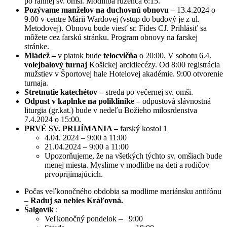
po rannej sv. omši. Modlitba ruženca 6:15.
Pozývame manželov na duchovnú obnovu
– 13.4.2024 o
9.00 v centre Márii Wardovej (vstup do budový je z ul.
Metodovej). Obnovu bude viesť sr. Fides CJ. Prihlásiť sa
môžete cez farskú stránku. Program obnovy na farskej
stránke.
Mládež –
v piatok bude
telocvičňa
o 20:00. V sobotu 6.4.
volejbalový turnaj
Košickej arcidiecézy. Od 8:00 registrácia
mužstiev v Športovej hale Hotelovej akadémie. 9:00 otvorenie
turnaja.
Stretnutie katechétov –
streda po večernej sv. omši.
Odpust v kaplnke na poliklinike
– odpustová slávnostná
liturgia (gr.kat.) bude v nedeľu Božieho milosrdenstva
7.4.2024 o 15:00.
PRVÉ SV. PRIJÍMANIA –
farský kostol 1
4.04. 2024 – 9:00 a 11:00
21.04.2024 – 9:00 a 11:00
Upozorňujeme, že na všetkých týchto sv. omšiach bude
menej miesta. Myslime v modlitbe na deti a rodičov
prvoprijímajúcich.
Počas veľkonočného obdobia sa modlime mariánsku antifónu
–
Raduj sa nebies Kráľovná.
Šalgovík
:
Veľkonočný pondelok – 9:00