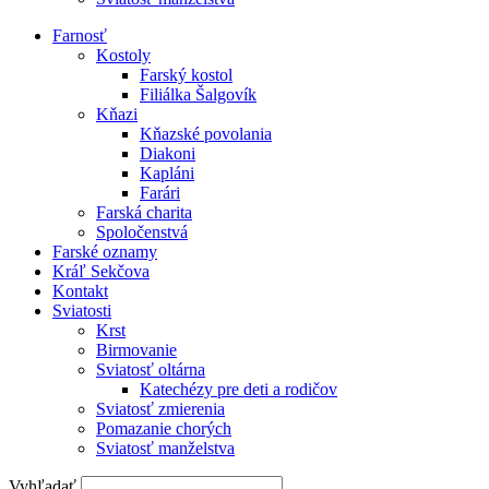
Farnosť
Kostoly
Farský kostol
Filiálka Šalgovík
Kňazi
Kňazské povolania
Diakoni
Kapláni
Farári
Farská charita
Spoločenstvá
Farské oznamy
Kráľ Sekčova
Kontakt
Sviatosti
Krst
Birmovanie
Sviatosť oltárna
Katechézy pre deti a rodičov
Sviatosť zmierenia
Pomazanie chorých
Sviatosť manželstva
Vyhľadať