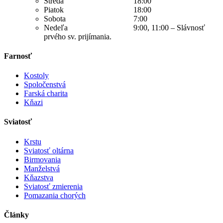
Streda 18:00
Piatok 18:00
Sobota 7:00
Nedeľa 9:00, 11:00 – Slávnosť
prvého sv. prijímania.
Farnosť
Kostoly
Spoločenstvá
Farská charita
Kňazi
Sviatosť
Krstu
Sviatosť oltárna
Birmovania
Manželstvá
Kňazstva
Sviatosť zmierenia
Pomazania chorých
Články