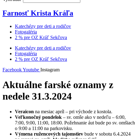
Farnosť Krista Kráľa
Katechézy pre deti a rodičov
Fotogaléria
2 % pre OZ Kráľ Sekčova
Katechézy pre deti a rodičov
Fotogaléria
2 % pre OZ Kráľ Sekčova
Facebook
Youtube
Instagram
Aktuálne farské oznamy z
nedele 31.3.2024
Veraicon
na mesiac apríl – pri východe z kostola.
Veľkonočný pondelok
– sv. omše ako v nedeľu – 6:00,
7:00, 9:00, 11:00, 18:00. Požehnanie áut bude po sv. omšiach
o 9:00 a 11:00 na parkovisku.
Výmena ružencových tajomstiev
bude v sobotu 6.4.2024