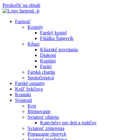
Preskočiť na obsah
Farnosť
Kostoly
Farský kostol
Filiálka Šalgovík
Kňazi
Kňazské povolania
Diakoni
Kapláni
Farári
Farská charita
Spoločenstvá
Farské oznamy
Kráľ Sekčova
Kontakt
Sviatosti
Krst
Birmovanie
Sviatosť oltárna
Katechézy pre deti a rodičov
Sviatosť zmierenia
Pomazanie chorých
Sviatosť manželstva