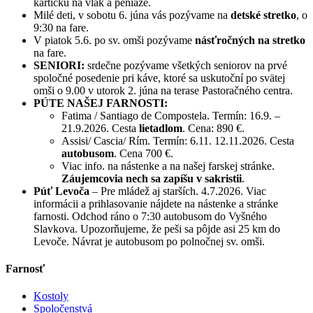
kartičku na vlak a peniaze.
Milé deti, v sobotu 6. júna vás pozývame na
detské stretko
, o
9:30 na fare.
V piatok 5.6. po sv. omši pozývame
násťročných na stretko
na fare.
SENIORI:
srdečne pozývame všetkých seniorov na prvé
spoločné posedenie pri káve, ktoré sa uskutoční po svätej
omši o 9.00 v utorok 2. júna na terase Pastoračného centra.
PÚTE NAŠEJ FARNOSTI:
Fatima / Santiago de Compostela. Termín: 16.9. –
21.9.2026. Cesta
lietadlom
. Cena: 890 €.
Assisi/ Cascia/ Rím. Termín: 6.11. 12.11.2026. Cesta
autobusom
. Cena 700 €.
Viac info. na nástenke a na našej farskej stránke.
Záujemcovia nech sa zapíšu v sakristii
.
Púť Levoča
– Pre mládež aj starších. 4.7.2026. Viac
informácii a prihlasovanie nájdete na nástenke a stránke
farnosti. Odchod ráno o 7:30 autobusom do Vyšného
Slavkova. Upozorňujeme, že peši sa pôjde asi 25 km do
Levoče. Návrat je autobusom po polnočnej sv. omši.
Farnosť
Kostoly
Spoločenstvá