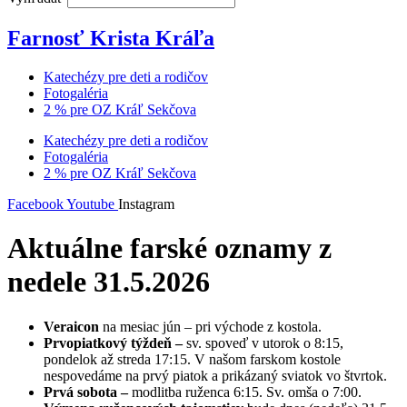
Farnosť Krista Kráľa
Katechézy pre deti a rodičov
Fotogaléria
2 % pre OZ Kráľ Sekčova
Katechézy pre deti a rodičov
Fotogaléria
2 % pre OZ Kráľ Sekčova
Facebook
Youtube
Instagram
Aktuálne farské oznamy z
nedele 31.5.2026
Veraicon
na mesiac jún – pri východe z kostola.
Prvopiatkový týždeň –
sv. spoveď v utorok o 8:15,
pondelok až streda 17:15. V našom farskom kostole
nespovedáme na prvý piatok a prikázaný sviatok vo štvrtok.
Prvá sobota –
modlitba ruženca 6:15. Sv. omša o 7:00.