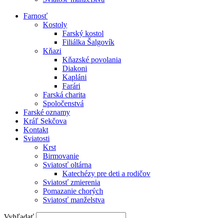
Farnosť
Kostoly
Farský kostol
Filiálka Šalgovík
Kňazi
Kňazské povolania
Diakoni
Kapláni
Farári
Farská charita
Spoločenstvá
Farské oznamy
Kráľ Sekčova
Kontakt
Sviatosti
Krst
Birmovanie
Sviatosť oltárna
Katechézy pre deti a rodičov
Sviatosť zmierenia
Pomazanie chorých
Sviatosť manželstva
Vyhľadať