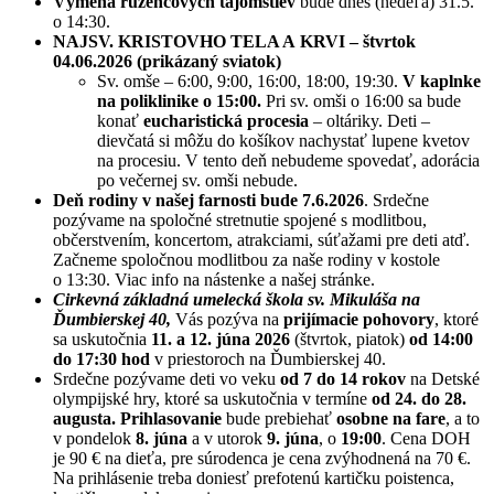
Výmena ružencových tajomstiev
bude dnes (nedeľa) 31.5.
o 14:30.
NAJSV. KRISTOVHO TELA A KRVI – štvrtok
04.06.2026 (prikázaný sviatok)
Sv. omše – 6:00, 9:00, 16:00, 18:00, 19:30.
V kaplnke
na poliklinike o 15:00.
Pri sv. omši o 16:00 sa bude
konať
eucharistická procesia
– oltáriky. Deti –
dievčatá si môžu do košíkov nachystať lupene kvetov
na procesiu. V tento deň nebudeme spovedať, adorácia
po večernej sv. omši nebude.
Deň rodiny v našej farnosti bude 7.6.2026
. Srdečne
pozývame na spoločné stretnutie spojené s modlitbou,
občerstvením, koncertom, atrakciami, súťažami pre deti atď.
Začneme spoločnou modlitbou za naše rodiny v kostole
o 13:30. Viac info na nástenke a našej stránke.
Cirkevná základná umelecká škola sv. Mikuláša na
Ďumbierskej 40,
Vás pozýva na
prijímacie pohovory
, ktoré
sa uskutočnia
11. a 12. júna 2026
(štvrtok, piatok)
od 14:00
do 17:30 hod
v priestoroch na Ďumbierskej 40.
Srdečne pozývame deti vo veku
od 7 do 14 rokov
na Detské
olympijské hry, ktoré sa uskutočnia v termíne
od 24. do 28.
augusta. Prihlasovanie
bude prebiehať
osobne na fare
, a to
v pondelok
8. júna
a v utorok
9. júna
, o
19:00
. Cena DOH
je 90 € na dieťa, pre súrodenca je cena zvýhodnená na 70 €.
Na prihlásenie treba doniesť prefotenú kartičku poistenca,