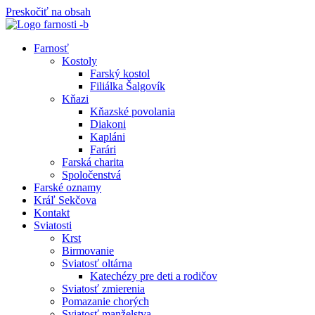
Preskočiť na obsah
Farnosť
Kostoly
Farský kostol
Filiálka Šalgovík
Kňazi
Kňazské povolania
Diakoni
Kapláni
Farári
Farská charita
Spoločenstvá
Farské oznamy
Kráľ Sekčova
Kontakt
Sviatosti
Krst
Birmovanie
Sviatosť oltárna
Katechézy pre deti a rodičov
Sviatosť zmierenia
Pomazanie chorých
Sviatosť manželstva