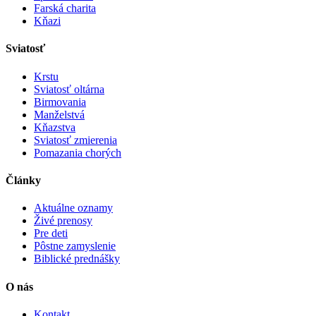
Farská charita
Kňazi
Sviatosť
Krstu
Sviatosť oltárna
Birmovania
Manželstvá
Kňazstva
Sviatosť zmierenia
Pomazania chorých
Články
Aktuálne oznamy
Živé prenosy
Pre deti
Pôstne zamyslenie
Biblické prednášky
O nás
Kontakt