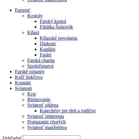
Farnosť
Kostoly
Farský kostol
Filiálka Šalgovík
Kňazi
Kňazské povolania
Diakoni
Kapláni
Farári
Farská charita
Spoločenstvá
Farské oznamy
Kráľ Sekčova
Kontakt
Sviatosti
Krst
Birmovanie
Sviatosť oltárna
Katechézy pre deti a rodičov
Sviatosť zmierenia
Pomazanie chorých
Sviatosť manželstva
Vyhľadať