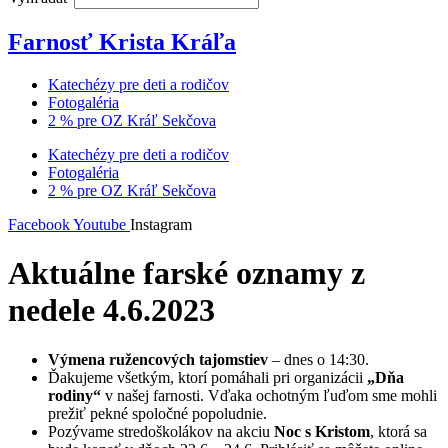
Farnosť Krista Kráľa
Katechézy pre deti a rodičov
Fotogaléria
2 % pre OZ Kráľ Sekčova
Katechézy pre deti a rodičov
Fotogaléria
2 % pre OZ Kráľ Sekčova
Facebook
Youtube
Instagram
Aktuálne farské oznamy z
nedele 4.6.2023
Výmena ružencových tajomstiev
– dnes o 14:30.
Ďakujeme všetkým, ktorí pomáhali pri organizácii
„Dňa
rodiny“
v našej farnosti. Vďaka ochotným ľuďom sme mohli
prežiť pekné spoločné popoludnie.
Pozývame stredoškolákov na akciu
Noc s Kristom
, ktorá sa