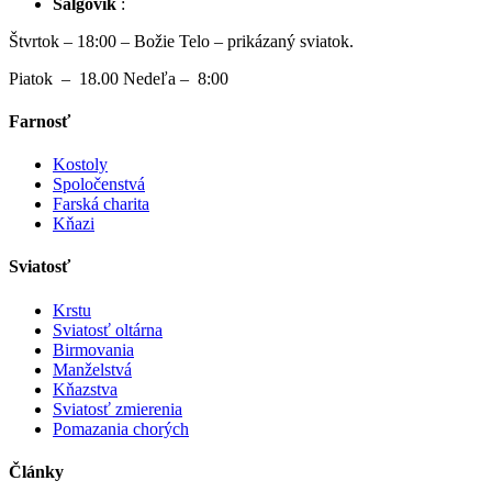
Šalgovík
:
Štvrtok – 18:00 – Božie Telo – prikázaný sviatok.
Piatok – 18.00 Nedeľa – 8:00
Farnosť
Kostoly
Spoločenstvá
Farská charita
Kňazi
Sviatosť
Krstu
Sviatosť oltárna
Birmovania
Manželstvá
Kňazstva
Sviatosť zmierenia
Pomazania chorých
Články