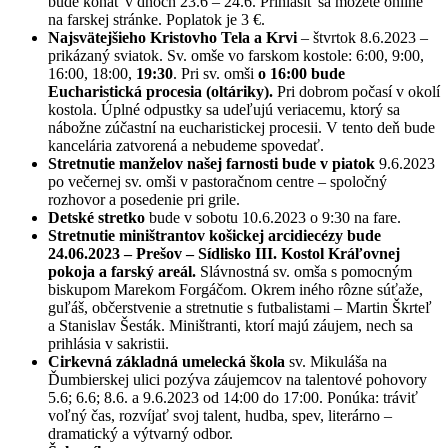
bude konať v dňoch 23.6 – 24.6. Prihlásiť sa môžete online
na farskej stránke. Poplatok je 3 €.
Najsvätejšieho Kristovho Tela a Krvi
– štvrtok 8.6.2023 –
prikázaný sviatok. Sv. omše vo farskom kostole: 6:00, 9:00,
16:00, 18:00,
19:30
. Pri sv. omši
o 16:00 bude
Eucharistická procesia (oltáriky).
Pri dobrom počasí v okolí
kostola. Úplné odpustky sa udeľujú veriacemu, ktorý sa
nábožne zúčastní na eucharistickej procesii. V tento deň bude
kancelária zatvorená a nebudeme spovedať.
Stretnutie manželov našej farnosti bude v piatok
9.6.2023
po večernej sv. omši v pastoračnom centre – spoločný
rozhovor a posedenie pri grile.
Detské stretko
bude v sobotu 10.6.2023 o 9:30 na fare.
Stretnutie miništrantov košickej arcidiecézy bude
24.06.2023 – Prešov – Sídlisko III. Kostol Kráľovnej
pokoja a farský areál.
Slávnostná sv. omša s pomocným
biskupom Marekom Forgáčom. Okrem iného rôzne súťaže,
guľáš, občerstvenie a stretnutie s futbalistami – Martin Škrteľ
a Stanislav Šesták. Miništranti, ktorí majú záujem, nech sa
prihlásia v sakristii.
Cirkevná základná umelecká škola
sv. Mikuláša na
Ďumbierskej ulici pozýva záujemcov na talentové pohovory
5.6; 6.6; 8.6. a 9.6.2023 od 14:00 do 17:00. Ponúka: tráviť
voľný čas, rozvíjať svoj talent, hudba, spev, literárno –
dramatický a výtvarný odbor.