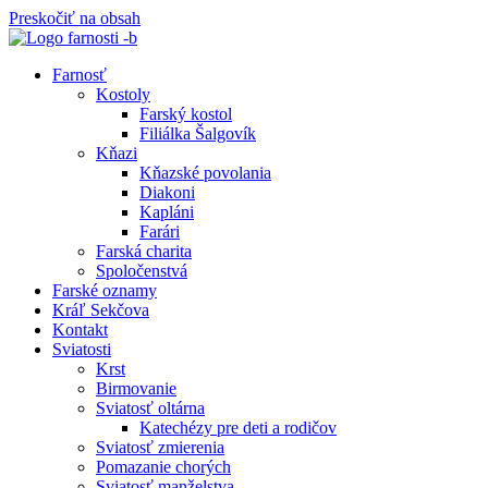
Preskočiť na obsah
Farnosť
Kostoly
Farský kostol
Filiálka Šalgovík
Kňazi
Kňazské povolania
Diakoni
Kapláni
Farári
Farská charita
Spoločenstvá
Farské oznamy
Kráľ Sekčova
Kontakt
Sviatosti
Krst
Birmovanie
Sviatosť oltárna
Katechézy pre deti a rodičov
Sviatosť zmierenia
Pomazanie chorých
Sviatosť manželstva