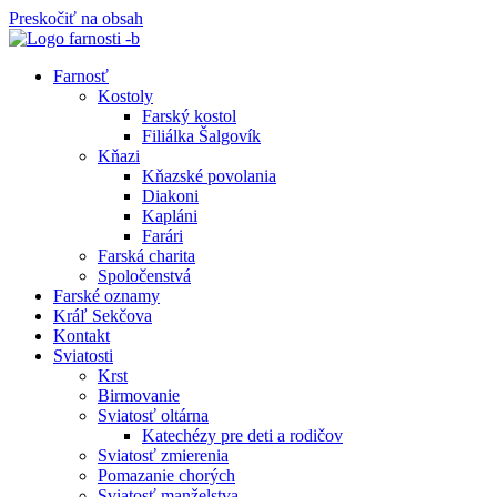
Preskočiť na obsah
Farnosť
Kostoly
Farský kostol
Filiálka Šalgovík
Kňazi
Kňazské povolania
Diakoni
Kapláni
Farári
Farská charita
Spoločenstvá
Farské oznamy
Kráľ Sekčova
Kontakt
Sviatosti
Krst
Birmovanie
Sviatosť oltárna
Katechézy pre deti a rodičov
Sviatosť zmierenia
Pomazanie chorých
Sviatosť manželstva