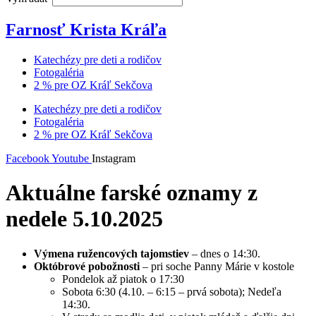
Farnosť Krista Kráľa
Katechézy pre deti a rodičov
Fotogaléria
2 % pre OZ Kráľ Sekčova
Katechézy pre deti a rodičov
Fotogaléria
2 % pre OZ Kráľ Sekčova
Facebook
Youtube
Instagram
Aktuálne farské oznamy z
nedele 5.10.2025
Výmena ružencových tajomstiev
– dnes o 14:30.
Októbrové pobožnosti
– pri soche Panny Márie v kostole
Pondelok až piatok o 17:30
Sobota 6:30 (4.10. – 6:15 – prvá sobota); Nedeľa
14:30.