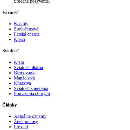
Srdečne pozývame.
Farnosť
Kostoly
Spoločenstvá
Farská charita
Kňazi
Sviatosť
Krstu
Sviatosť oltárna
Birmovania
Manželstvá
Kňazstva
Sviatosť zmierenia
Pomazania chorých
Články
Aktuálne oznamy
Živé prenosy
Pre deti