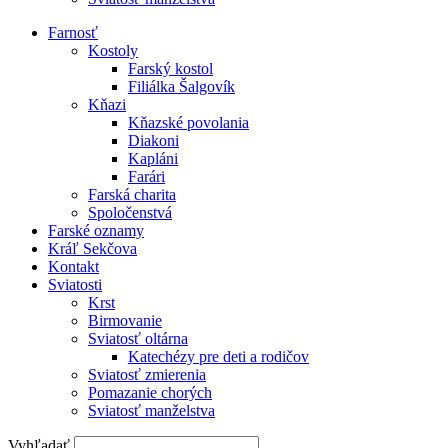
Farnosť
Kostoly
Farský kostol
Filiálka Šalgovík
Kňazi
Kňazské povolania
Diakoni
Kapláni
Farári
Farská charita
Spoločenstvá
Farské oznamy
Kráľ Sekčova
Kontakt
Sviatosti
Krst
Birmovanie
Sviatosť oltárna
Katechézy pre deti a rodičov
Sviatosť zmierenia
Pomazanie chorých
Sviatosť manželstva
Vyhľadať