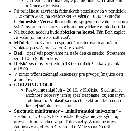
V stredu sa modlia deti, v piatok mládež a ďalšie dni
ružencové bratstvo.
Pri príležitosti zavŕšenia fatimských posolstiev sa v pondelok
13.októbra 2025 na Prešovskej kalvárii o 16:30 uskutoční
Celomestské Večeradlo
modlitby, spojené so svätou omšou a
sviečkovou procesiou zo sochou Panny Márie okolo kostola.
Na budúcu nedeľu bude
zbierka na kostol
. Pán Boh zaplať
za Vašu pomoc a starostlivosť.
Mládež
– pozývame na spoločnú moderovanú adoráciu
v piatok po večernej sv. omši v kostole.
Deti
– opäť vás pozývame na naše detské stretko. Stretneme
sa 11.10. o 9:30 na fare.
Detská sv.
omša v stredu o 18:00 a mládežnícka v piatok
o 18:00.
V tomto týždni začínajú katechézy pre prvoprijímajúce deti
a rodičov.
GODZONE TOUR
Pozývame mladých – 20.10. v Košickej Steel aréne.
Možnosť dopravy tam aj späť bezplatne, objednaným
autobusom. Prihlásiť sa môžete elektronicky na našej
farskej stránke kristuskral.sk.
Stretnutie miništrantov – „miništrantská univerzita“
–
v sobotu 18.10. o 9:30 v kostole. Pozývame všetkých, aj
nových, ktorí sa chcú zapojiť do služby. Začneme nový
zaujímavý a dobrodružný projekt. Máte sa na čo tešiť.