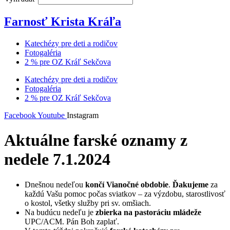
Farnosť Krista Kráľa
Katechézy pre deti a rodičov
Fotogaléria
2 % pre OZ Kráľ Sekčova
Katechézy pre deti a rodičov
Fotogaléria
2 % pre OZ Kráľ Sekčova
Facebook
Youtube
Instagram
Aktuálne farské oznamy z
nedele 7.1.2024
Dnešnou nedeľou
končí Vianočné obdobie
.
Ďakujeme
za
každú Vašu pomoc počas sviatkov – za výzdobu, starostlivosť
o kostol, všetky služby pri sv. omšiach.
Na budúcu nedeľu je
zbierka na pastoráciu mládeže
UPC/ACM. Pán Boh zaplať.