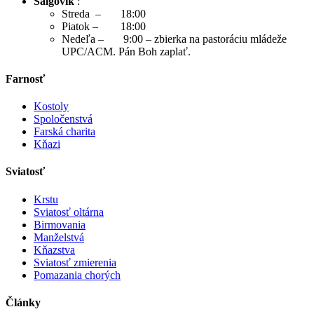
Šalgovík
:
Streda – 18:00
Piatok – 18:00
Nedeľa – 9:00 – zbierka na pastoráciu mládeže
UPC/ACM. Pán Boh zaplať.
Farnosť
Kostoly
Spoločenstvá
Farská charita
Kňazi
Sviatosť
Krstu
Sviatosť oltárna
Birmovania
Manželstvá
Kňazstva
Sviatosť zmierenia
Pomazania chorých
Články