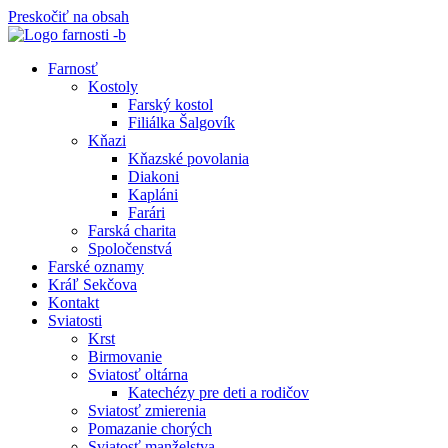
Preskočiť na obsah
Farnosť
Kostoly
Farský kostol
Filiálka Šalgovík
Kňazi
Kňazské povolania
Diakoni
Kapláni
Farári
Farská charita
Spoločenstvá
Farské oznamy
Kráľ Sekčova
Kontakt
Sviatosti
Krst
Birmovanie
Sviatosť oltárna
Katechézy pre deti a rodičov
Sviatosť zmierenia
Pomazanie chorých
Sviatosť manželstva