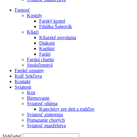
Farnosť
Kostoly
Farský kostol
Filiálka Šalgovík
Kňazi
Kňazské povolania
Diakoni
Kapláni
Farári
Farská charita
Spoločenstvá
Farské oznamy
Kráľ Sekčova
Kontakt
Sviatosti
Krst
Birmovanie
Sviatosť oltárna
Katechézy pre deti a rodičov
Sviatosť zmierenia
Pomazanie chorých
Sviatosť manželstva
Vyhľadať