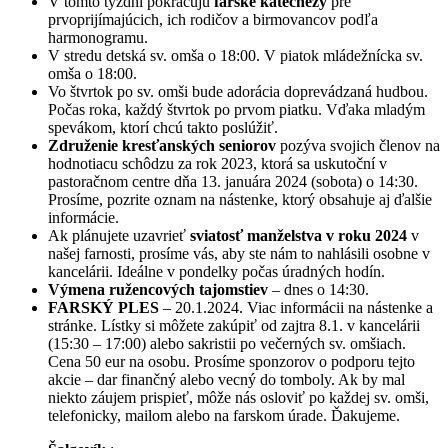
V tomto týždni pokračujú
farské katechézy
pre
prvoprijímajúcich, ich rodičov a birmovancov podľa
harmonogramu.
V stredu detská sv. omša o 18:00. V piatok mládežnícka sv.
omša o 18:00.
Vo štvrtok po sv. omši bude adorácia doprevádzaná hudbou.
Počas roka, každý štvrtok po prvom piatku. Vďaka mladým
spevákom, ktorí chcú takto poslúžiť.
Združenie kresťanských seniorov
pozýva svojich členov na
hodnotiacu schôdzu za rok 2023, ktorá sa uskutoční v
pastoračnom centre dňa 13. januára 2024 (sobota) o 14:30.
Prosíme, pozrite oznam na nástenke, ktorý obsahuje aj ďalšie
informácie.
Ak plánujete uzavrieť
sviatosť manželstva v roku 2024
v
našej farnosti, prosíme vás, aby ste nám to nahlásili osobne v
kancelárii. Ideálne v pondelky počas úradných hodín.
Výmena ružencových tajomstiev
– dnes o 14:30.
FARSKÝ PLES
– 20.1.2024. Viac informácii na nástenke a
stránke. Lístky si môžete zakúpiť od zajtra 8.1. v kancelárii
(15:30 – 17:00) alebo sakristii po večerných sv. omšiach.
Cena 50 eur na osobu. Prosíme sponzorov o podporu tejto
akcie – dar finančný alebo vecný do tomboly. Ak by mal
niekto záujem prispieť, môže nás osloviť po každej sv. omši,
telefonicky, mailom alebo na farskom úrade. Ďakujeme.