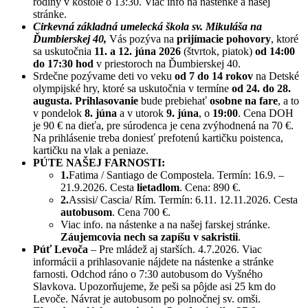
rodiny v kostole o 13:30. Viac info na nástenke a našej
stránke.
Cirkevná základná umelecká škola sv. Mikuláša na
Ďumbierskej 40,
Vás pozýva na
prijímacie pohovory
, ktoré
sa uskutočnia
11. a 12. júna 2026
(štvrtok, piatok)
od 14:00
do 17:30 hod
v priestoroch na Ďumbierskej 40.
Srdečne pozývame deti vo veku
od 7 do 14 rokov
na Detské
olympijské hry, ktoré sa uskutočnia v termíne
od 24. do 28.
augusta. Prihlasovanie
bude prebiehať
osobne na fare
, a to
v pondelok
8. júna
a v utorok
9. júna
, o
19:00
. Cena DOH
je 90 € na dieťa, pre súrodenca je cena zvýhodnená na 70 €.
Na prihlásenie treba doniesť prefotenú kartičku poistenca,
kartičku na vlak a peniaze.
PÚTE NAŠEJ FARNOSTI:
1.
Fatima / Santiago de Compostela. Termín: 16.9. –
21.9.2026. Cesta
lietadlom
. Cena: 890 €.
2.
Assisi/ Cascia/ Rím. Termín: 6.11. 12.11.2026. Cesta
autobusom
. Cena 700 €.
Viac info. na nástenke a na našej farskej stránke.
Záujemcovia nech sa zapíšu v sakristii
.
Púť Levoča
– Pre mládež aj starších. 4.7.2026. Viac
informácii a prihlasovanie nájdete na nástenke a stránke
farnosti. Odchod ráno o 7:30 autobusom do Vyšného
Slavkova. Upozorňujeme, že peši sa pôjde asi 25 km do
Levoče. Návrat je autobusom po polnočnej sv. omši.