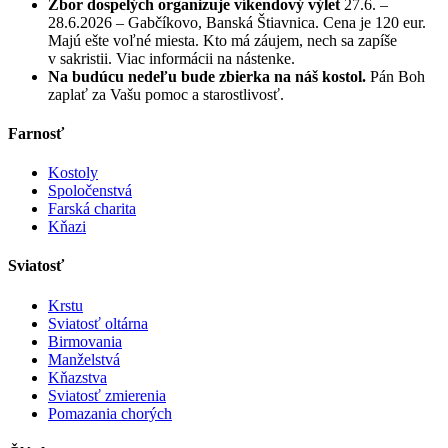
Zbor dospelých organizuje víkendový výlet
27.6. –
28.6.2026 – Gabčíkovo, Banská Štiavnica. Cena je 120 eur.
Majú ešte voľné miesta. Kto má záujem, nech sa zapíše
v sakristii. Viac informácii na nástenke.
Na budúcu nedeľu bude zbierka na náš kostol.
Pán Boh
zaplať za Vašu pomoc a starostlivosť.
Farnosť
Kostoly
Spoločenstvá
Farská charita
Kňazi
Sviatosť
Krstu
Sviatosť oltárna
Birmovania
Manželstvá
Kňazstva
Sviatosť zmierenia
Pomazania chorých