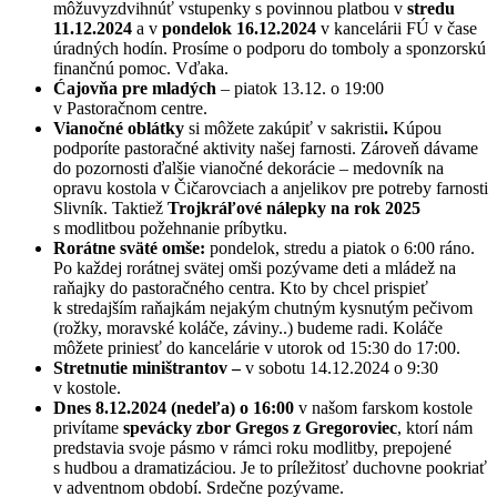
môžuvyzdvihnúť vstupenky s povinnou platbou v
stredu
11.12.2024
a v
pondelok 16.12.2024
v kancelárii FÚ v čase
úradných hodín. Prosíme o podporu do tomboly a sponzorskú
finančnú pomoc. Vďaka.
Ćajovňa pre mladých
– piatok 13.12. o 19:00
v Pastoračnom centre.
Vianočné oblátky
si môžete zakúpiť v sakristii
.
Kúpou
podporíte pastoračné aktivity našej farnosti. Zároveň dávame
do pozornosti ďalšie vianočné dekorácie – medovník na
opravu kostola v Čičarovciach a anjelikov pre potreby farnosti
Slivník. Taktiež
Trojkráľové nálepky na rok 2025
s modlitbou požehnanie príbytku.
Rorátne sväté omše:
pondelok, stredu a piatok o 6:00 ráno.
Po každej rorátnej svätej omši pozývame deti a mládež na
raňajky do pastoračného centra. Kto by chcel prispieť
k stredajším raňajkám nejakým chutným kysnutým pečivom
(rožky, moravské koláče, záviny..) budeme radi. Koláče
môžete priniesť do kancelárie v utorok od 15:30 do 17:00.
Stretnutie miništrantov –
v sobotu 14.12.2024 o 9:30
v kostole.
Dnes 8.12.2024 (nedeľa) o 16:00
v našom farskom kostole
privítame
spevácky zbor Gregos z Gregoroviec
, ktorí nám
predstavia svoje pásmo v rámci roku modlitby, prepojené
s hudbou a dramatizáciou. Je to príležitosť duchovne pookriať
v adventnom období. Srdečne pozývame.