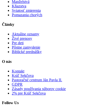
Manželstvá
Kňazstva
Sviatosť zmierenia
Pomazania chorých
Články
Aktuálne oznamy
Živé prenosy
Pre deti
Pôstne zamyslenie
Biblické prednášky
O nás
Kontakt
Kráľ Sekčova
Pastoračné centrum Ján Pavla II.
GDPR
Zásady používania súborov cookie
2% pre Kráľ Sekčova
Follow Us