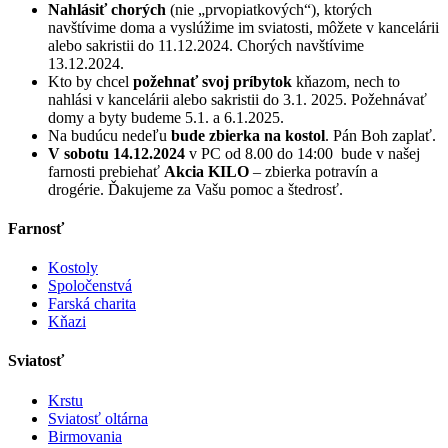
Nahlásiť chorých
(nie „prvopiatkových“), ktorých
navštívime doma a vyslúžime im sviatosti, môžete v kancelárii
alebo sakristii do 11.12.2024. Chorých navštívime
13.12.2024.
Kto by chcel
požehnať svoj príbytok
kňazom, nech to
nahlási v kancelárii alebo sakristii do 3.1. 2025. Požehnávať
domy a byty budeme 5.1. a 6.1.2025.
Na budúcu nedeľu
bude zbierka na kostol
. Pán Boh zaplať.
V sobotu 14.12.2024
v PC od 8.00 do 14:00 bude v našej
farnosti prebiehať
Akcia KILO
– zbierka potravín a
drogérie. Ďakujeme za Vašu pomoc a štedrosť.
Farnosť
Kostoly
Spoločenstvá
Farská charita
Kňazi
Sviatosť
Krstu
Sviatosť oltárna
Birmovania