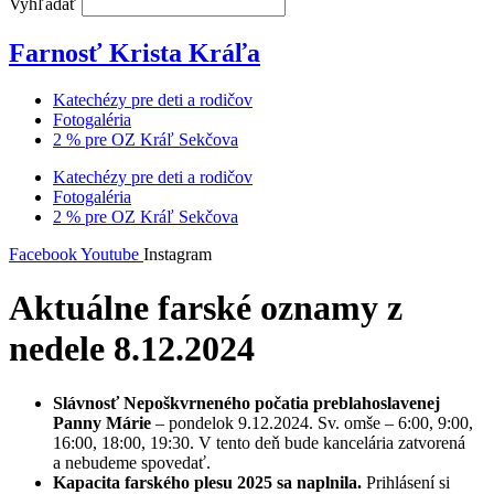
Vyhľadať
Farnosť Krista Kráľa
Katechézy pre deti a rodičov
Fotogaléria
2 % pre OZ Kráľ Sekčova
Katechézy pre deti a rodičov
Fotogaléria
2 % pre OZ Kráľ Sekčova
Facebook
Youtube
Instagram
Aktuálne farské oznamy z
nedele 8.12.2024
Slávnosť Nepoškvrneného počatia preblahoslavenej
Panny Márie
– pondelok 9.12.2024. Sv. omše – 6:00, 9:00,
16:00, 18:00, 19:30. V tento deň bude kancelária zatvorená
a nebudeme spovedať.
Kapacita farského plesu 2025 sa naplnila.
Prihlásení si