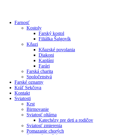
Farnosť
Kostoly
Farský kostol
Filiálka Šalgovík
Kňazi
Kňazské povolania
Diakoni
Kapláni
Farári
Farská charita
Spoločenstvá
Farské oznamy
Kráľ Sekčova
Kontakt
Sviatosti
Krst
Birmovanie
Sviatosť oltárna
Katechézy pre deti a rodičov
Sviatosť zmierenia
Pomazanie chorých