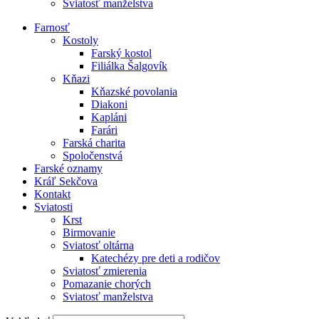
Sviatosť manželstva
Farnosť
Kostoly
Farský kostol
Filiálka Šalgovík
Kňazi
Kňazské povolania
Diakoni
Kapláni
Farári
Farská charita
Spoločenstvá
Farské oznamy
Kráľ Sekčova
Kontakt
Sviatosti
Krst
Birmovanie
Sviatosť oltárna
Katechézy pre deti a rodičov
Sviatosť zmierenia
Pomazanie chorých
Sviatosť manželstva