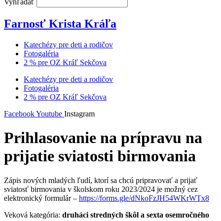
Vyhľadať
Farnosť Krista Kráľa
Katechézy pre deti a rodičov
Fotogaléria
2 % pre OZ Kráľ Sekčova
Katechézy pre deti a rodičov
Fotogaléria
2 % pre OZ Kráľ Sekčova
Facebook
Youtube
Instagram
Prihlasovanie na prípravu na
prijatie sviatosti birmovania
Zápis nových mladých ľudí, ktorí sa chcú pripravovať a prijať
sviatosť birmovania v školskom roku 2023/2024 je možný cez
elektronický formulár –
https://forms.gle/dNkoFzJH54WKrWTx8
Veková kategória:
druháci stredných škôl a sexta osemročného