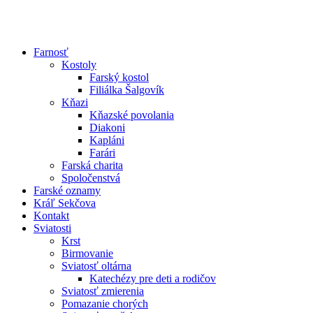
Farnosť
Kostoly
Farský kostol
Filiálka Šalgovík
Kňazi
Kňazské povolania
Diakoni
Kapláni
Farári
Farská charita
Spoločenstvá
Farské oznamy
Kráľ Sekčova
Kontakt
Sviatosti
Krst
Birmovanie
Sviatosť oltárna
Katechézy pre deti a rodičov
Sviatosť zmierenia
Pomazanie chorých