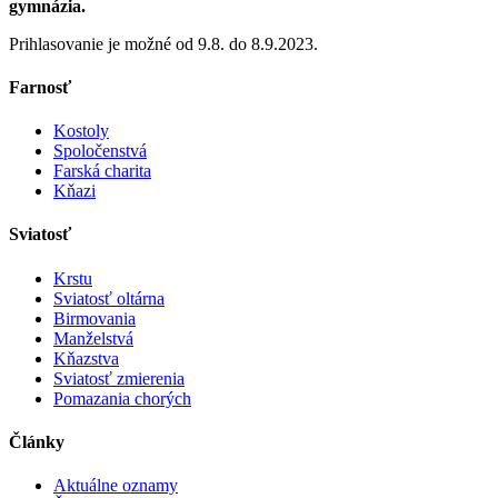
gymnázia.
Prihlasovanie je možné od 9.8. do 8.9.2023.
Farnosť
Kostoly
Spoločenstvá
Farská charita
Kňazi
Sviatosť
Krstu
Sviatosť oltárna
Birmovania
Manželstvá
Kňazstva
Sviatosť zmierenia
Pomazania chorých
Články
Aktuálne oznamy