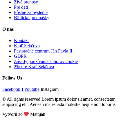
Živé prenosy
Pre deti
Pôstne zamyslenie
Biblické prednášky
O nás
Kontakt
Kráľ Sekčova
Pastoračné centrum Ján Pavla II.
GDPR
Zásady používania súborov cookie
2% pre Kráľ Sekčova
Follow Us
Facebook-f
Youtube
Instagram
© All rights reserved Lorem ipsum dolor sit amet, consectetur
adipiscing elit. Aenean malesuada molestie neque non lobortis.
Vytvoril zo
Mattijah