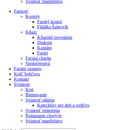
Sviatosť manželstva
Farnosť
Kostoly
Farský kostol
Filiálka Šalgovík
Kňazi
Kňazské povolania
Diakoni
Kapláni
Farári
Farská charita
Spoločenstvá
Farské oznamy
Kráľ Sekčova
Kontakt
Sviatosti
Krst
Birmovanie
Sviatosť oltárna
Katechézy pre deti a rodičov
Sviatosť zmierenia
Pomazanie chorých
Sviatosť manželstva