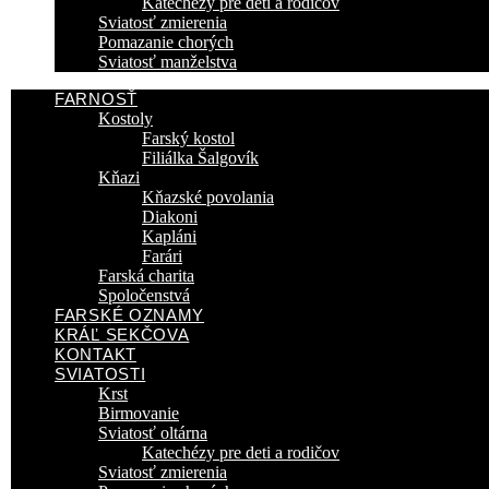
Katechézy pre deti a rodičov
Sviatosť zmierenia
Pomazanie chorých
Sviatosť manželstva
FARNOSŤ
Kostoly
Farský kostol
Filiálka Šalgovík
Kňazi
Kňazské povolania
Diakoni
Kapláni
Farári
Farská charita
Spoločenstvá
FARSKÉ OZNAMY
KRÁĽ SEKČOVA
KONTAKT
SVIATOSTI
Krst
Birmovanie
Sviatosť oltárna
Katechézy pre deti a rodičov
Sviatosť zmierenia