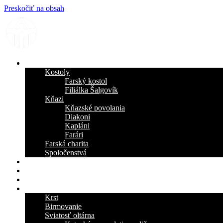
Preskočiť na obsah
FARNOSŤ
Kostoly
Farský kostol
Filiálka Šalgovík
Kňazi
Kňazské povolania
Diakoni
Kapláni
Farári
Farská charita
Spoločenstvá
FARSKÉ OZNAMY
KRÁĽ SEKČOVA
KONTAKT
SVIATOSTI
Krst
Birmovanie
Sviatosť oltárna