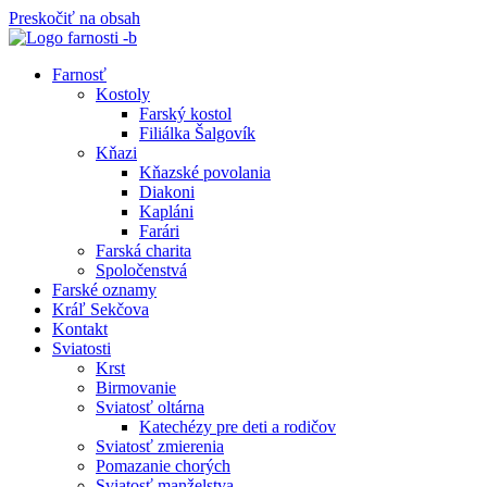
Preskočiť na obsah
Farnosť
Kostoly
Farský kostol
Filiálka Šalgovík
Kňazi
Kňazské povolania
Diakoni
Kapláni
Farári
Farská charita
Spoločenstvá
Farské oznamy
Kráľ Sekčova
Kontakt
Sviatosti
Krst
Birmovanie
Sviatosť oltárna
Katechézy pre deti a rodičov
Sviatosť zmierenia
Pomazanie chorých
Sviatosť manželstva