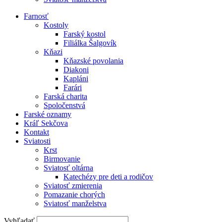
Farnosť
Kostoly
Farský kostol
Filiálka Šalgovík
Kňazi
Kňazské povolania
Diakoni
Kapláni
Farári
Farská charita
Spoločenstvá
Farské oznamy
Kráľ Sekčova
Kontakt
Sviatosti
Krst
Birmovanie
Sviatosť oltárna
Katechézy pre deti a rodičov
Sviatosť zmierenia
Pomazanie chorých
Sviatosť manželstva
Vyhľadať