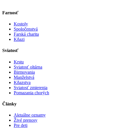
Farnosť
Kostoly
Spoločenstvá
Farská charita
Kňazi
Sviatosť
Krstu
Sviatosť oltárna
Birmovania
Manželstvá
Kňazstva
Sviatosť zmierenia
Pomazania chorých
Články
Aktuálne oznamy
Živé prenosy
Pre deti