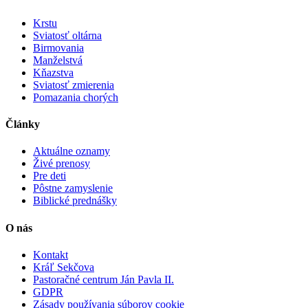
Krstu
Sviatosť oltárna
Birmovania
Manželstvá
Kňazstva
Sviatosť zmierenia
Pomazania chorých
Články
Aktuálne oznamy
Živé prenosy
Pre deti
Pôstne zamyslenie
Biblické prednášky
O nás
Kontakt
Kráľ Sekčova
Pastoračné centrum Ján Pavla II.
GDPR
Zásady používania súborov cookie