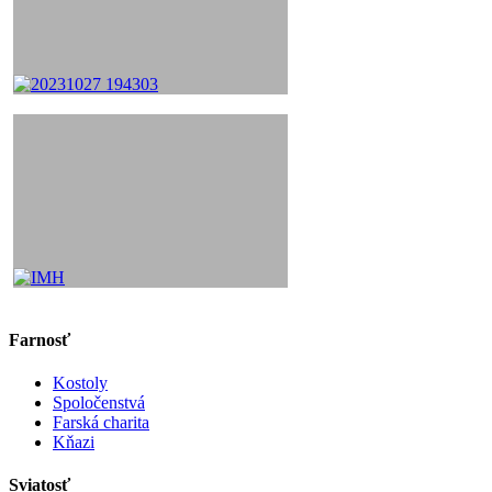
Farnosť
Kostoly
Spoločenstvá
Farská charita
Kňazi
Sviatosť