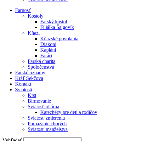
Farnosť
Kostoly
Farský kostol
Filiálka Šalgovík
Kňazi
Kňazské povolania
Diakoni
Kapláni
Farári
Farská charita
Spoločenstvá
Farské oznamy
Kráľ Sekčova
Kontakt
Sviatosti
Krst
Birmovanie
Sviatosť oltárna
Katechézy pre deti a rodičov
Sviatosť zmierenia
Pomazanie chorých
Sviatosť manželstva
Vyhľadať