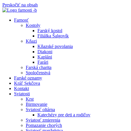
Preskočiť na obsah
Farnosť
Kostoly
Farský kostol
Filiálka Šalgovík
Kňazi
Kňazské povolania
Diakoni
Kapláni
Farári
Farská charita
Spoločenstvá
Farské oznamy
Kráľ Sekčova
Kontakt
Sviatosti
Krst
Birmovanie
Sviatosť oltárna
Katechézy pre deti a rodičov
Sviatosť zmierenia
Pomazanie chorých
Sviatosť manželstva