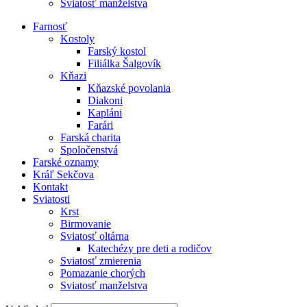
Sviatosť manželstva
Farnosť
Kostoly
Farský kostol
Filiálka Šalgovík
Kňazi
Kňazské povolania
Diakoni
Kapláni
Farári
Farská charita
Spoločenstvá
Farské oznamy
Kráľ Sekčova
Kontakt
Sviatosti
Krst
Birmovanie
Sviatosť oltárna
Katechézy pre deti a rodičov
Sviatosť zmierenia
Pomazanie chorých
Sviatosť manželstva