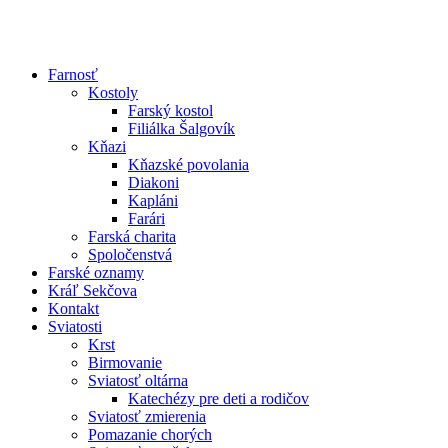
Farnosť
Kostoly
Farský kostol
Filiálka Šalgovík
Kňazi
Kňazské povolania
Diakoni
Kapláni
Farári
Farská charita
Spoločenstvá
Farské oznamy
Kráľ Sekčova
Kontakt
Sviatosti
Krst
Birmovanie
Sviatosť oltárna
Katechézy pre deti a rodičov
Sviatosť zmierenia
Pomazanie chorých