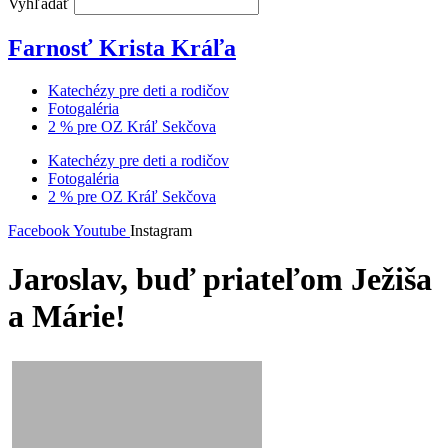
Vyhľadať
Farnosť Krista Kráľa
Katechézy pre deti a rodičov
Fotogaléria
2 % pre OZ Kráľ Sekčova
Katechézy pre deti a rodičov
Fotogaléria
2 % pre OZ Kráľ Sekčova
Facebook
Youtube
Instagram
Jaroslav, buď priateľom Ježiša
a Márie!