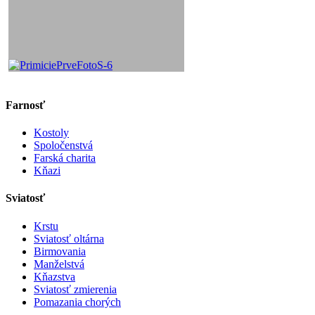
Farnosť
Kostoly
Spoločenstvá
Farská charita
Kňazi
Sviatosť
Krstu
Sviatosť oltárna
Birmovania
Manželstvá
Kňazstva
Sviatosť zmierenia
Pomazania chorých