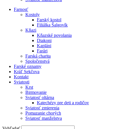
Farnosť
Kostoly
Farský kostol
Filiálka Šalgovík
Kňazi
Kňazské povolania
Diakoni
Kapláni
Farári
Farská charita
Spoločenstvá
Farské oznamy
Kráľ Sekčova
Kontakt
Sviatosti
Krst
Birmovanie
Sviatosť oltárna
Katechézy pre deti a rodičov
Sviatosť zmierenia
Pomazanie chorých
Sviatosť manželstva
Vyhľadať