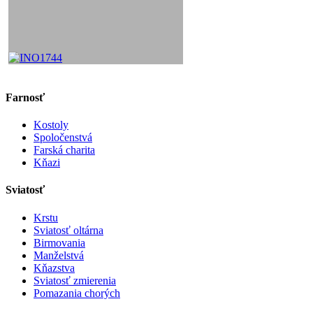
Farnosť
Kostoly
Spoločenstvá
Farská charita
Kňazi
Sviatosť
Krstu
Sviatosť oltárna
Birmovania
Manželstvá
Kňazstva
Sviatosť zmierenia
Pomazania chorých