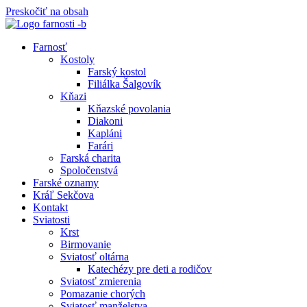
Preskočiť na obsah
Farnosť
Kostoly
Farský kostol
Filiálka Šalgovík
Kňazi
Kňazské povolania
Diakoni
Kapláni
Farári
Farská charita
Spoločenstvá
Farské oznamy
Kráľ Sekčova
Kontakt
Sviatosti
Krst
Birmovanie
Sviatosť oltárna
Katechézy pre deti a rodičov
Sviatosť zmierenia
Pomazanie chorých
Sviatosť manželstva