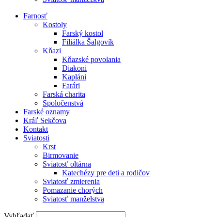
Farnosť
Kostoly
Farský kostol
Filiálka Šalgovík
Kňazi
Kňazské povolania
Diakoni
Kapláni
Farári
Farská charita
Spoločenstvá
Farské oznamy
Kráľ Sekčova
Kontakt
Sviatosti
Krst
Birmovanie
Sviatosť oltárna
Katechézy pre deti a rodičov
Sviatosť zmierenia
Pomazanie chorých
Sviatosť manželstva
Vyhľadať