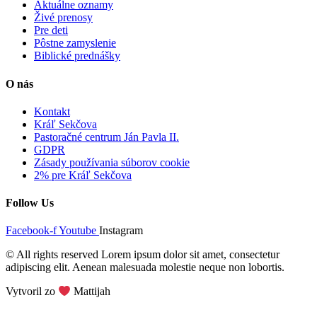
Aktuálne oznamy
Živé prenosy
Pre deti
Pôstne zamyslenie
Biblické prednášky
O nás
Kontakt
Kráľ Sekčova
Pastoračné centrum Ján Pavla II.
GDPR
Zásady používania súborov cookie
2% pre Kráľ Sekčova
Follow Us
Facebook-f
Youtube
Instagram
© All rights reserved Lorem ipsum dolor sit amet, consectetur
adipiscing elit. Aenean malesuada molestie neque non lobortis.
Vytvoril zo
Mattijah