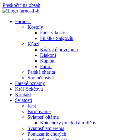
Preskočiť na obsah
Farnosť
Kostoly
Farský kostol
Filiálka Šalgovík
Kňazi
Kňazské povolania
Diakoni
Kapláni
Farári
Farská charita
Spoločenstvá
Farské oznamy
Kráľ Sekčova
Kontakt
Sviatosti
Krst
Birmovanie
Sviatosť oltárna
Katechézy pre deti a rodičov
Sviatosť zmierenia
Pomazanie chorých
Sviatosť manželstva