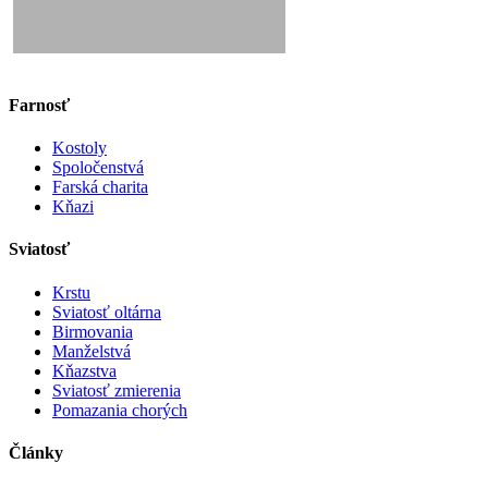
Farnosť
Kostoly
Spoločenstvá
Farská charita
Kňazi
Sviatosť
Krstu
Sviatosť oltárna
Birmovania
Manželstvá
Kňazstva
Sviatosť zmierenia
Pomazania chorých
Články