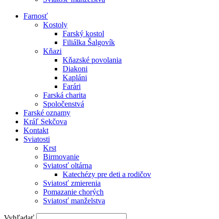
Farnosť
Kostoly
Farský kostol
Filiálka Šalgovík
Kňazi
Kňazské povolania
Diakoni
Kapláni
Farári
Farská charita
Spoločenstvá
Farské oznamy
Kráľ Sekčova
Kontakt
Sviatosti
Krst
Birmovanie
Sviatosť oltárna
Katechézy pre deti a rodičov
Sviatosť zmierenia
Pomazanie chorých
Sviatosť manželstva
Vyhľadať