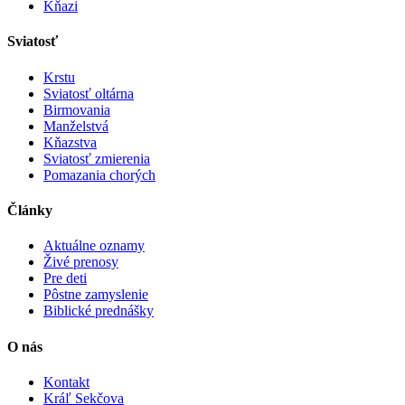
Kňazi
Sviatosť
Krstu
Sviatosť oltárna
Birmovania
Manželstvá
Kňazstva
Sviatosť zmierenia
Pomazania chorých
Články
Aktuálne oznamy
Živé prenosy
Pre deti
Pôstne zamyslenie
Biblické prednášky
O nás
Kontakt
Kráľ Sekčova