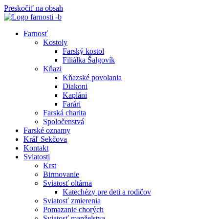
Preskočiť na obsah
Farnosť
Kostoly
Farský kostol
Filiálka Šalgovík
Kňazi
Kňazské povolania
Diakoni
Kapláni
Farári
Farská charita
Spoločenstvá
Farské oznamy
Kráľ Sekčova
Kontakt
Sviatosti
Krst
Birmovanie
Sviatosť oltárna
Katechézy pre deti a rodičov
Sviatosť zmierenia
Pomazanie chorých
Sviatosť manželstva