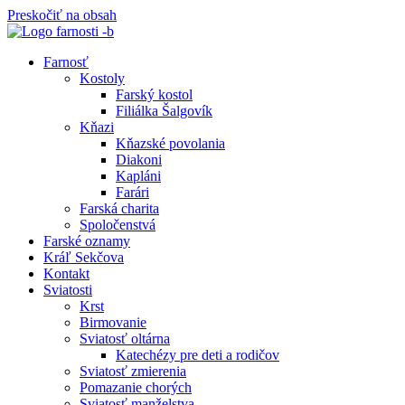
Preskočiť na obsah
Farnosť
Kostoly
Farský kostol
Filiálka Šalgovík
Kňazi
Kňazské povolania
Diakoni
Kapláni
Farári
Farská charita
Spoločenstvá
Farské oznamy
Kráľ Sekčova
Kontakt
Sviatosti
Krst
Birmovanie
Sviatosť oltárna
Katechézy pre deti a rodičov
Sviatosť zmierenia
Pomazanie chorých
Sviatosť manželstva