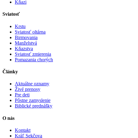
Kňazi
Sviatosť
Krstu
Sviatosť oltárna
Birmovania
Manželstvá
Kňazstva
Sviatosť zmierenia
Pomazania chorých
Články
Aktuálne oznamy
Živé prenosy
Pre deti
Pôstne zamyslenie
Biblické prednášky
O nás
Kontakt
Kráľ Sekčova