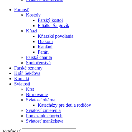
Farnosť
Kostoly
Farský kostol
Filiálka Šalgovík
Kňazi
Kňazské povolania
Diakoni
Kapláni
Farári
Farská charita
Spoločenstvá
Farské oznamy
Kráľ Sekčova
Kontakt
Sviatosti
Krst
Birmovanie
Sviatosť oltárna
Katechézy pre deti a rodičov
Sviatosť zmierenia
Pomazanie chorých
Sviatosť manželstva
Vyhľadať