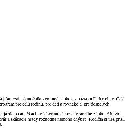
ašej farnosti uskutočnila výnimočná akcia s názvom Deň rodiny. Celé
rogram pre celú rodinu, pre deti a rovnako aj pre dospelých.
jazde na autíčkach, v labyrinte alebo aj v streľbe z luku. Aktivít
ár a skákacie hrady rozhodne nemohli chýbať. Rodičia si tiež prišli
k.