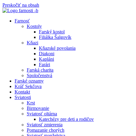
Preskočiť na obsah
Farnosť
Kostoly
Farský kostol
Filiálka Šalgovík
Kňazi
Kňazské povolania
Diakoni
Kapláni
Farári
Farská charita
Spoločenstvá
Farské oznamy
Kráľ Sekčova
Kontakt
Sviatosti
Krst
Birmovanie
Sviatosť oltárna
Katechézy pre deti a rodičov
Sviatosť zmierenia
Pomazanie chorých
Sviatosť manželstva