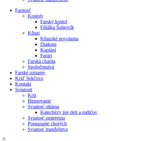
Farnosť
Kostoly
Farský kostol
Filiálka Šalgovík
Kňazi
Kňazské povolania
Diakoni
Kapláni
Farári
Farská charita
Spoločenstvá
Farské oznamy
Kráľ Sekčova
Kontakt
Sviatosti
Krst
Birmovanie
Sviatosť oltárna
Katechézy pre deti a rodičov
Sviatosť zmierenia
Pomazanie chorých
Sviatosť manželstva