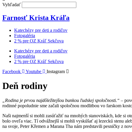
Vyhľadať
Farnosť Krista Kráľa
Katechézy pre deti a rodičov
Fotogaléria
2 % pre OZ Kráľ Sekčova
Katechézy pre deti a rodičov
Fotogaléria
2 % pre OZ Kráľ Sekčova
Facebook
Youtube
Instagram
Deň rodiny
„Rodina je prvou najdôležitejšou bunkou ľudskej spoločnosti.“ –
pove
rodinné popoludnie sme začali spoločnou modlitbou vo farskom kostole
Naši najmenší si mohli zasúťažiť na mnohých stanoviskách, kde si otest
bolo oveľa viac. Tí odvážnejší si mohli vyskúšať aj lezeckú stenu al
na svoje, Peter Křemen a Marana Tha nám predstavili pesničky z nové