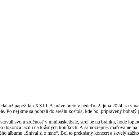
dal už pápež Ján XXIII. A práve preto v nedeľu, 2. júna 2024, sa v n
. Po nej sme sa pobrali do areálu kostola, kde bol pripravený bohatý p
ovali svoju zručnosť v minibasketbale, streľbe na bránku, hode loptou, 
ebo dokonca jazdu na krásnych koníkoch. A samozrejme, maľovanie na tv
ho albumu „Sníval si o mne“. Bol to prekrásny koncert a skvelý zážito