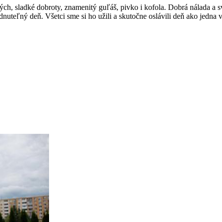
h, sladké dobroty, znamenitý guľáš, pivko i kofola. Dobrá nálada a svo
uteľný deň. Všetci sme si ho užili a skutočne oslávili deň ako jedna ve