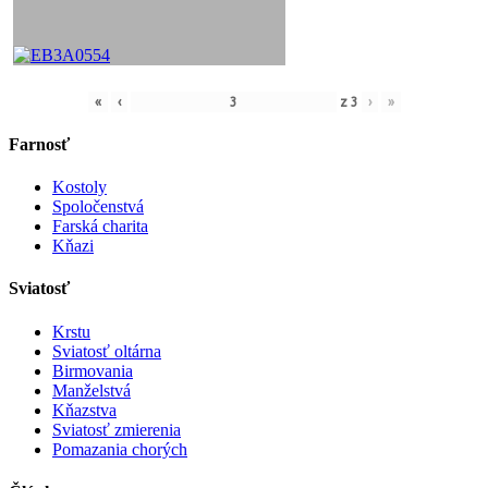
«
‹
z
3
›
»
Farnosť
Kostoly
Spoločenstvá
Farská charita
Kňazi
Sviatosť
Krstu
Sviatosť oltárna
Birmovania
Manželstvá
Kňazstva
Sviatosť zmierenia
Pomazania chorých