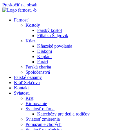
Preskočiť na obsah
Farnosť
Kostoly
Farský kostol
Filiálka Šalgovík
Kňazi
Kňazské povolania
Diakoni
Kapláni
Farári
Farská charita
Spoločenstvá
Farské oznamy
Kráľ Sekčova
Kontakt
Sviatosti
Krst
Birmovanie
Sviatosť oltárna
Katechézy pre deti a rodičov
Sviatosť zmierenia
Pomazanie chorých
Sviatosť manželstva