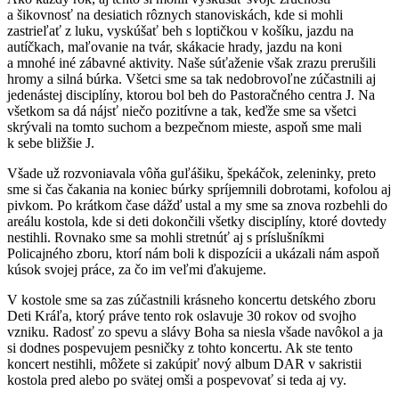
a šikovnosť na desiatich rôznych stanoviskách, kde si mohli
zastrieľať z luku, vyskúšať beh s loptičkou v košíku, jazdu na
autíčkach, maľovanie na tvár, skákacie hrady, jazdu na koni
a mnohé iné zábavné aktivity. Naše súťaženie však zrazu prerušili
hromy a silná búrka. Všetci sme sa tak nedobrovoľne zúčastnili aj
jedenástej disciplíny, ktorou bol beh do Pastoračného centra J. Na
všetkom sa dá nájsť niečo pozitívne a tak, keďže sme sa všetci
skrývali na tomto suchom a bezpečnom mieste, aspoň sme mali
k sebe bližšie J.
Všade už rozvoniavala vôňa guľášiku, špekáčok, zeleninky, preto
sme si čas čakania na koniec búrky spríjemnili dobrotami, kofolou aj
pivkom. Po krátkom čase dážď ustal a my sme sa znova rozbehli do
areálu kostola, kde si deti dokončili všetky disciplíny, ktoré dovtedy
nestihli. Rovnako sme sa mohli stretnúť aj s príslušníkmi
Policajného zboru, ktorí nám boli k dispozícii a ukázali nám aspoň
kúsok svojej práce, za čo im veľmi ďakujeme.
V kostole sme sa zas zúčastnili krásneho koncertu detského zboru
Deti Kráľa, ktorý práve tento rok oslavuje 30 rokov od svojho
vzniku. Radosť zo spevu a slávy Boha sa niesla všade navôkol a ja
si dodnes pospevujem pesničky z tohto koncertu. Ak ste tento
koncert nestihli, môžete si zakúpiť nový album DAR v sakristii
kostola pred alebo po svätej omši a pospevovať si teda aj vy.