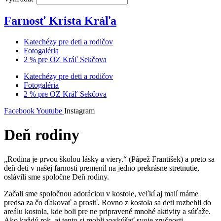
Farnosť Krista Kráľa
Katechézy pre deti a rodičov
Fotogaléria
2 % pre OZ Kráľ Sekčova
Katechézy pre deti a rodičov
Fotogaléria
2 % pre OZ Kráľ Sekčova
Facebook
Youtube
Instagram
Deň rodiny
„Rodina je prvou školou lásky a viery.“ (Pápež František) a preto sa
deň detí v našej farnosti premenil na jedno prekrásne stretnutie,
oslávili sme spoločne Deň rodiny.
Začali sme spoločnou adoráciou v kostole, veľkí aj malí máme
predsa za čo ďakovať a prosiť. Rovno z kostola sa deti rozbehli do
areálu kostola, kde boli pre ne pripravené mnohé aktivity a súťaže.
Ako každý rok, aj tento si mohli vyskúšať svoje zručnosti