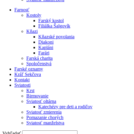
Farnosť
Kostoly
Farský kostol
Filiálka Šalgovík
Kňazi
Kňazské povolania
Diakoni
Kapláni
Farári
Farská charita
Spoločenstvá
Farské oznamy
Kráľ Sekčova
Kontakt
Sviatosti
Krst
Birmovanie
Sviatosť oltárna
Katechézy pre deti a rodičov
Sviatosť zmierenia
Pomazanie chorých
Sviatosť manželstva
Vyhľadať