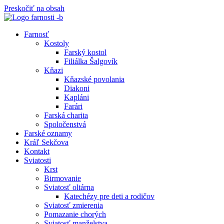
Preskočiť na obsah
Farnosť
Kostoly
Farský kostol
Filiálka Šalgovík
Kňazi
Kňazské povolania
Diakoni
Kapláni
Farári
Farská charita
Spoločenstvá
Farské oznamy
Kráľ Sekčova
Kontakt
Sviatosti
Krst
Birmovanie
Sviatosť oltárna
Katechézy pre deti a rodičov
Sviatosť zmierenia
Pomazanie chorých
Sviatosť manželstva