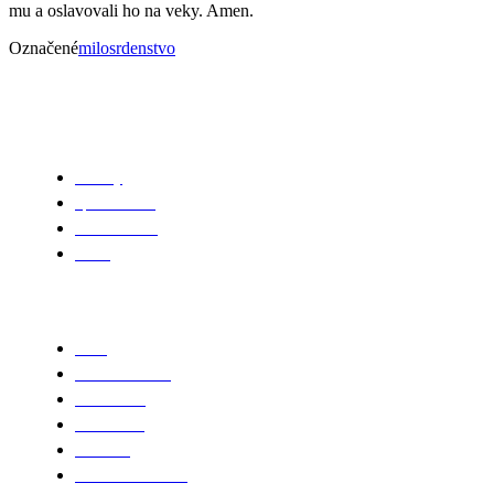
mu a oslavovali ho na veky. Amen.
Označené
milosrdenstvo
Farnosť
Kostoly
Spoločenstvá
Farská charita
Kňazi
Sviatosť
Krstu
Sviatosť oltárna
Birmovania
Manželstvá
Kňazstva
Sviatosť zmierenia