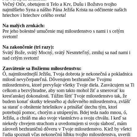
Večný Otče, obetujem ti Telo a Krv, Dušu i Božstvo tvojho
najmilšieho Syna a nášho Pána Ježiša Krista na odčinenie našich
hriechov i hriechov celého sveta!
Na malých zrnkách:
Pre jeho bolestné umučenie maj milosrdenstvo s nami i s celým
svetom!
Na zakončenie (tri razy):
Svätý Bože, svätý Mocný, svätý Nesmrteľný, zmiluj sa nad nami i
nad celým svetom!
Zasvätenie sa Božiemu milosrdenstvu:
Ó, najmilosrdnejší Ježišu, Tvoja dobrota je nekonečná a pokladnica
milostí nevyčerpateľná. Dôverujem bezhranične Tvojmu
milosrdenstvu, ktoré prevyšuje všetky Tvoje diela. Zasväcujem sa Ti
celkom a bezvýhradne, aby som takto mohol žiť a smerovať ku
kresťanskej dokonalosti. Túžim šíriť Tvoje milosrdenstvo tak, že
budem konať skutky telesného aj duševného milosrdenstva, zvlášť
sa starať o obrátenie hriešnikov a prinášať útechu tým, ktorí
potrebujú pomoc, chorým a utrápeným. Bdej teda nado mnou, ó,
Ježišu, a chráň ma ako svoje vlastníctvo a svoju chválu. I keď sa
niekedy chvejem strachom a uvedomujem si svoju slabosť, mám
zároveň bezhraničnú dôveru v Tvoje milosrdenstvo. Kiež by všetci
ľudia spoznali včas nekonečnú hĺbku tvojho milosrdenstva, uverili