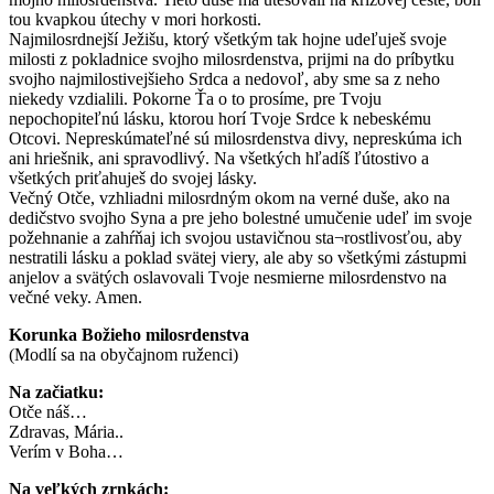
tou kvapkou útechy v mori horkosti.
Najmilosrdnejší Ježišu, ktorý všetkým tak hojne udeľuješ svoje
milosti z pokladnice svojho milosrdenstva, prijmi na do príbytku
svojho najmilostivejšieho Srdca a nedovoľ, aby sme sa z neho
niekedy vzdialili. Pokorne Ťa o to prosíme, pre Tvoju
nepochopiteľnú lásku, ktorou horí Tvoje Srdce k nebeskému
Otcovi. Nepreskúmateľné sú milosrdenstva divy, nepreskúma ich
ani hriešnik, ani spravodlivý. Na všetkých hľadíš ľútostivo a
všetkých priťahuješ do svojej lásky.
Večný Otče, vzhliadni milosrdným okom na verné duše, ako na
dedičstvo svojho Syna a pre jeho bolestné umučenie udeľ im svoje
požehnanie a zahŕňaj ich svojou ustavičnou sta¬rostlivosťou, aby
nestratili lásku a poklad svätej viery, ale aby so všetkými zástupmi
anjelov a svätých oslavovali Tvoje nesmierne milosrdenstvo na
večné veky. Amen.
Korunka Božieho milosrdenstva
(Modlí sa na obyčajnom ruženci)
Na začiatku:
Otče náš…
Zdravas, Mária..
Verím v Boha…
Na veľkých zrnkách: