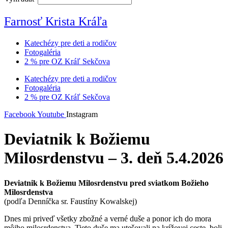
Farnosť Krista Kráľa
Katechézy pre deti a rodičov
Fotogaléria
2 % pre OZ Kráľ Sekčova
Katechézy pre deti a rodičov
Fotogaléria
2 % pre OZ Kráľ Sekčova
Facebook
Youtube
Instagram
Deviatnik k Božiemu
Milosrdenstvu – 3. deň 5.4.2026
Deviatnik k Božiemu Milosrdenstvu pred sviatkom Božieho
Milosrdenstva
(podľa Denníčka sr. Faustíny Kowalskej)
Dnes mi priveď všetky zbožné a verné duše a ponor ich do mora
môjho milosrdenstva. Tieto duše ma utešovali na krížovej ceste, boli