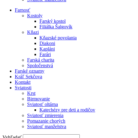
Farnosť
Kostoly
Farský kostol
Filiálka Šalgovík
Kňazi
Kňazské povolania
Diakoni
Kapláni
Farári
Farská charita
Spoločenstvá
Farské oznamy
Kráľ Sekčova
Kontakt
Sviatosti
Krst
Birmovanie
Sviatosť oltárna
Katechézy pre deti a rodičov
Sviatosť zmierenia
Pomazanie chorých
Sviatosť manželstva
Vyhľadať