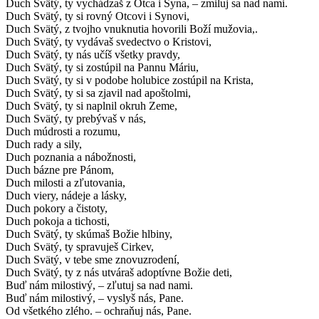
Duch Svätý, ty vychádzaš z Otca i Syna, – zmiluj sa nad nami.
Duch Svätý, ty si rovný Otcovi i Synovi,
Duch Svätý, z tvojho vnuknutia hovorili Boží mužovia,.
Duch Svätý, ty vydávaš svedectvo o Kristovi,
Duch Svätý, ty nás učíš všetky pravdy,
Duch Svätý, ty si zostúpil na Pannu Máriu,
Duch Svätý, ty si v podobe holubice zostúpil na Krista,
Duch Svätý, ty si sa zjavil nad apoštolmi,
Duch Svätý, ty si naplnil okruh Zeme,
Duch Svätý, ty prebývaš v nás,
Duch múdrosti a rozumu,
Duch rady a sily,
Duch poznania a nábožnosti,
Duch bázne pre Pánom,
Duch milosti a zľutovania,
Duch viery, nádeje a lásky,
Duch pokory a čistoty,
Duch pokoja a tichosti,
Duch Svätý, ty skúmaš Božie hlbiny,
Duch Svätý, ty spravuješ Cirkev,
Duch Svätý, v tebe sme znovuzrodení,
Duch Svätý, ty z nás utváraš adoptívne Božie deti,
Buď nám milostivý, – zľutuj sa nad nami.
Buď nám milostivý, – vyslyš nás, Pane.
Od všetkého zlého. – ochraňuj nás, Pane.