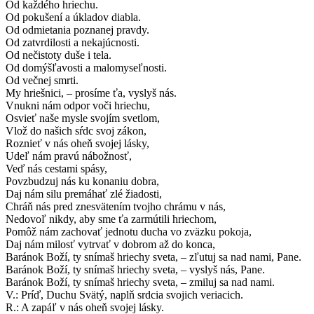
Od každého hriechu.
Od pokušení a úkladov diabla.
Od odmietania poznanej pravdy.
Od zatvrdilosti a nekajúcnosti.
Od nečistoty duše i tela.
Od domýšľavosti a malomyseľnosti.
Od večnej smrti.
My hriešnici, – prosíme ťa, vyslyš nás.
Vnukni nám odpor voči hriechu,
Osvieť naše mysle svojím svetlom,
Vlož do našich sŕdc svoj zákon,
Roznieť v nás oheň svojej lásky,
Udeľ nám pravú nábožnosť,
Veď nás cestami spásy,
Povzbudzuj nás ku konaniu dobra,
Daj nám silu premáhať zlé žiadosti,
Chráň nás pred znesvätením tvojho chrámu v nás,
Nedovoľ nikdy, aby sme ťa zarmútili hriechom,
Pomôž nám zachovať jednotu ducha vo zväzku pokoja,
Daj nám milosť vytrvať v dobrom až do konca,
Baránok Boží, ty snímaš hriechy sveta, – zľutuj sa nad nami, Pane.
Baránok Boží, ty snímaš hriechy sveta, – vyslyš nás, Pane.
Baránok Boží, ty snímaš hriechy sveta, – zmiluj sa nad nami.
V.: Príď, Duchu Svätý, naplň srdcia svojich veriacich.
R.: A zapáľ v nás oheň svojej lásky.