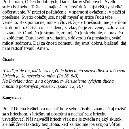
Príď k nám, Otče chudobných, Darca darov sľúbených, Svetlo
srdca bôľneho. Tešiteľ si najlepší, ó, hosť duše najsladší, ty sladké
občerstvenie. V práci si poľahčenie, v sparne si ovlaženie, v plači si
potešenie. Svetlo oblažujúce, naplň myseľ aj srdce ľudu tebe
verného. Bez pomocnej milosti človek žije v hriešnosti, nie je v ňom
nič dobrého. Očisť, čo je skalené, zavlaž, čo je znavené, uzdrav, čo
je zranené. Ohni, čo je stŕpnuté, zohrej, čo je skrehnuté, naprav, čo
je zblúdené. Daruj svojim veriacim, s dôverou ťa prosiacim, svätú
milosť sedmorú. Daj za čnosti odmenu, daj smrť dobrú, blaženú, daj
nám radosť trvalú. Amen.
Čítanie
A keď príde on, ukáže svetu, čo je hriech, čo spravodlivosť a čo súd.
Hriech je, že neveria vo mňa. (Jn 16, 8-9)
Na Dávidov dom a na obyvateľov Jeruzalema vylejem ducha
milosti a pokorných prosieb… (Zach 12, 10)
Zamyslenie
Prijať Ducha Svätého a nechať ho v sebe pôsobiť znamená aj rozísť
sa s hriechom, s hriešnymi postojmi a nechať sa z hriechu
usvedčovať. Náš najväčší hriech však nie je zväčša nejaký skutok,
ale náš život fakticky bez Boha, keď sa riadime iba svojou vôľou,