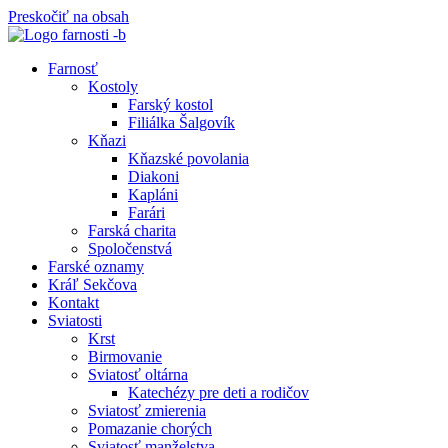
Preskočiť na obsah
Farnosť
Kostoly
Farský kostol
Filiálka Šalgovík
Kňazi
Kňazské povolania
Diakoni
Kapláni
Farári
Farská charita
Spoločenstvá
Farské oznamy
Kráľ Sekčova
Kontakt
Sviatosti
Krst
Birmovanie
Sviatosť oltárna
Katechézy pre deti a rodičov
Sviatosť zmierenia
Pomazanie chorých
Sviatosť manželstva