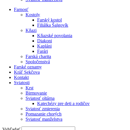
Farnosť
Kostoly
Farský kostol
Filiálka Šalgovík
Kňazi
Kňazské povolania
Diakoni
Kapláni
Farári
Farská charita
Spoločenstvá
Farské oznamy
Kráľ Sekčova
Kontakt
Sviatosti
Krst
Birmovanie
Sviatosť oltárna
Katechézy pre deti a rodičov
Sviatosť zmierenia
Pomazanie chorých
Sviatosť manželstva
Vyhľadať