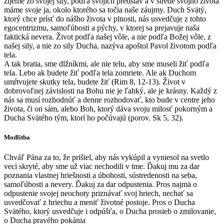
žijeme zo svojej sily, podľa svojich predstáv a v strede svojho života
máme svoje ja, okolo ktorého sa točia naše záujmy. Duch Svätý,
ktorý chce prísť do nášho života v plnosti, nás usvedčuje z tohto
egocentrizmu, samoľúbosti a pýchy, v ktorej sa prejavuje naša
faktická nevera. Život podľa našej vôle, a nie podľa Božej vôle, z
našej sily, a nie zo sily Ducha, nazýva apoštol Pavol životom podľa
tela.
A tak bratia, sme dlžníkmi, ale nie telu, aby sme museli žiť podľa
tela. Lebo ak budete žiť podľa tela zomriete. Ale ak Duchom
umŕtvujete skutky tela, budete žiť (Rim 8, 12-13). Život v
dobrovoľnej závislosti na Bohu nie je ľahký, ale je krásny. Každý z
nás sa musí rozhodnúť a denne rozhodovať, kto bude v centre jeho
života, či on sám, alebo Boh, ktorý dáva svoju milosť pokorným a
Ducha Svätého tým, ktorí ho počúvajú (porov. Sk 5, 32).
Modlitba
Chváľ Pána za to, že prišiel, aby nás vykúpil a vyniesol na svetlo
veci skryté, aby sme už viac nechodili v tme. Ďakuj mu za dar
poznania vlastnej hriešnosti a úbohosti, sústredenosti na seba,
samoľúbosti a nevery. Ďakuj za dar odpustenia. Pros najmä o
odpustenie svojej neochoty priznávať svoj hriech, nechať sa
usvedčovať z hriechu a meniť životné postoje. Pros o Ducha
Svätého, ktorý usvedčuje i odpúšťa, o Ducha prosieb o zmilovanie,
o Ducha pravého pokánia