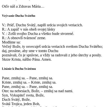
Otče náš a Zdravas Mária…
Vzývanie Ducha Svätého
V.: Príď, Duchu Svätý, naplň srdcia svojich veriacich.
R.: A zapáľ v nás oheň svojej lásky
V. : Zošli svojho Ducha a všetko bude stvorené.
R.: A obnovíš tvárnosť zeme.
Modlime sa:
Večný Bože, ty osvecuješ srdcia veriacich svetlom Ducha Svätého;
daj, prosíme, aby sme v tomto Duchu
poznávali, čo je správne, a vždy sa radovali z jeho útechy a posily.
Skrze Krista, nášho Pána. Amen.
Litánie k Duchu Svätému
Pane, zmiluj sa. – Pane, zmiluj sa.
Kriste, zmiluj sa. – Kriste, zmiluj sa.
Pane, zmiluj sa. – Pane, zmiluj sa.
Otec na nebesiach, Bože, – zmiluj sa nad nami.
Syn, Vykupiteľ sveta, Bože,
Duch Svätý, Bože,
Svätá Trojica, jeden Boh,