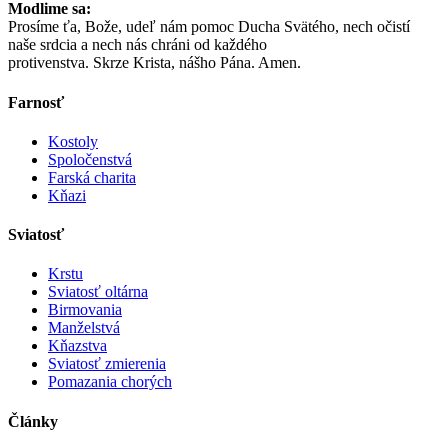
Modlime sa:
Prosíme ťa, Bože, udeľ nám pomoc Ducha Svätého, nech očistí
naše srdcia a nech nás chráni od každého
protivenstva. Skrze Krista, nášho Pána. Amen.
Farnosť
Kostoly
Spoločenstvá
Farská charita
Kňazi
Sviatosť
Krstu
Sviatosť oltárna
Birmovania
Manželstvá
Kňazstva
Sviatosť zmierenia
Pomazania chorých
Články