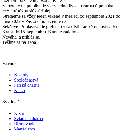
rozmeru poznávania Boha. Kurz je
zameraný na prehĺbenie viery jednotlivca, a zároveň pomáha
rozvíjať túžbu slúžiť ďalej.
Stretneme sa vždy jeden víkend v mesiaci od septembra 2021 do
júna 2022 v Pastoračnom centre na
Sekčove. Prihlasovanie prebieha v sakristii farského kostola Krista
Kráľa do 15. septembra. Kurz je zadarmo.
Neváhaj a prihlás sa.
Tešíme sa na Teba!
Farnosť
Kostoly
Spoločenstvá
Farská charita
Kňazi
Sviatosť
Krstu
Sviatosť oltárna
Birmovania
Manželstvá