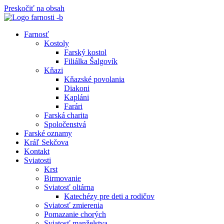
Preskočiť na obsah
Farnosť
Kostoly
Farský kostol
Filiálka Šalgovík
Kňazi
Kňazské povolania
Diakoni
Kapláni
Farári
Farská charita
Spoločenstvá
Farské oznamy
Kráľ Sekčova
Kontakt
Sviatosti
Krst
Birmovanie
Sviatosť oltárna
Katechézy pre deti a rodičov
Sviatosť zmierenia
Pomazanie chorých
Sviatosť manželstva