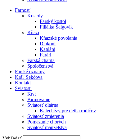
Farnosť
Kostoly
Farský kostol
Filiálka Šalgovík
Kňazi
Kňazské povolania
Diakoni
Kapláni
Farári
Farská charita
Spoločenstvá
Farské oznamy
Kráľ Sekčova
Kontakt
Sviatosti
Krst
Birmovanie
Sviatosť oltárna
Katechézy pre deti a rodičov
Sviatosť zmierenia
Pomazanie chorých
Sviatosť manželstva
Vyhľadať