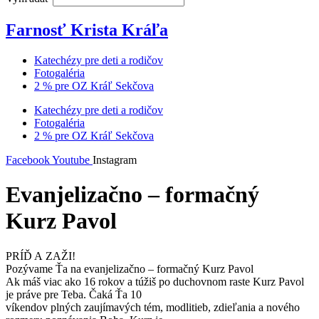
Farnosť Krista Kráľa
Katechézy pre deti a rodičov
Fotogaléria
2 % pre OZ Kráľ Sekčova
Katechézy pre deti a rodičov
Fotogaléria
2 % pre OZ Kráľ Sekčova
Facebook
Youtube
Instagram
Evanjelizačno – formačný
Kurz Pavol
PRÍĎ A ZAŽI!
Pozývame Ťa na evanjelizačno – formačný Kurz Pavol
Ak máš viac ako 16 rokov a túžiš po duchovnom raste Kurz Pavol
je práve pre Teba. Čaká Ťa 10
víkendov plných zaujímavých tém, modlitieb, zdieľania a nového