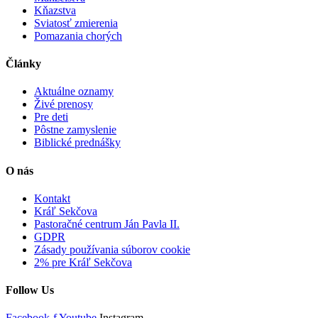
Kňazstva
Sviatosť zmierenia
Pomazania chorých
Články
Aktuálne oznamy
Živé prenosy
Pre deti
Pôstne zamyslenie
Biblické prednášky
O nás
Kontakt
Kráľ Sekčova
Pastoračné centrum Ján Pavla II.
GDPR
Zásady používania súborov cookie
2% pre Kráľ Sekčova
Follow Us
Facebook-f
Youtube
Instagram