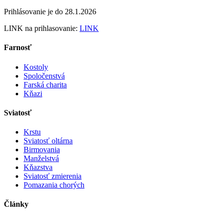
Prihlásovanie je do 28.1.2026
LINK na prihlasovanie:
LINK
Farnosť
Kostoly
Spoločenstvá
Farská charita
Kňazi
Sviatosť
Krstu
Sviatosť oltárna
Birmovania
Manželstvá
Kňazstva
Sviatosť zmierenia
Pomazania chorých
Články