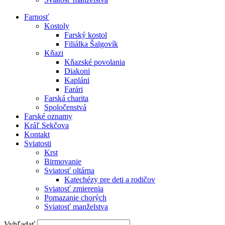
Farnosť
Kostoly
Farský kostol
Filiálka Šalgovík
Kňazi
Kňazské povolania
Diakoni
Kapláni
Farári
Farská charita
Spoločenstvá
Farské oznamy
Kráľ Sekčova
Kontakt
Sviatosti
Krst
Birmovanie
Sviatosť oltárna
Katechézy pre deti a rodičov
Sviatosť zmierenia
Pomazanie chorých
Sviatosť manželstva
Vyhľadať