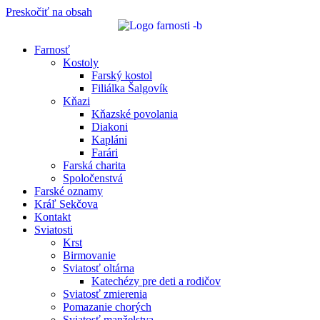
Preskočiť na obsah
Farnosť
Kostoly
Farský kostol
Filiálka Šalgovík
Kňazi
Kňazské povolania
Diakoni
Kapláni
Farári
Farská charita
Spoločenstvá
Farské oznamy
Kráľ Sekčova
Kontakt
Sviatosti
Krst
Birmovanie
Sviatosť oltárna
Katechézy pre deti a rodičov
Sviatosť zmierenia
Pomazanie chorých
Sviatosť manželstva