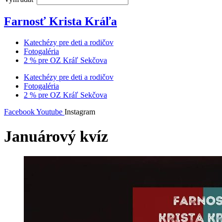
Farnosť Krista Kráľa
Katechézy pre deti a rodičov
Fotogaléria
2 % pre OZ Kráľ Sekčova
Katechézy pre deti a rodičov
Fotogaléria
2 % pre OZ Kráľ Sekčova
Facebook
Youtube
Instagram
Januárový kvíz