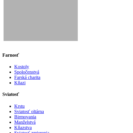
Farnosť
Kostoly
Spoločenstvá
Farská charita
Kňazi
Sviatosť
Krstu
Sviatosť oltárna
Birmovania
Manželstvá
Kňazstva
Sviatosť zmierenia