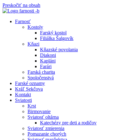
Preskočiť na obsah
Farnosť
Kostoly
Farský kostol
Filiálka Šalgovík
Kňazi
Kňazské povolania
Diakoni
Kapláni
Farári
Farská charita
Spoločenstvá
Farské oznamy
Kráľ Sekčova
Kontakt
Sviatosti
Krst
Birmovanie
Sviatosť oltárna
Katechézy pre deti a rodičov
Sviatosť zmierenia
Pomazanie chorých
Sviatosť manželstva