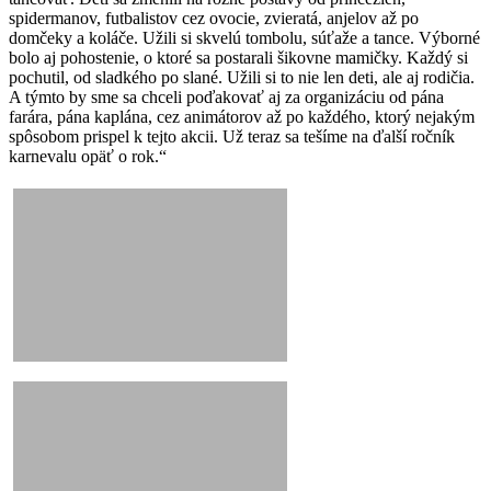
spidermanov, futbalistov cez ovocie, zvieratá, anjelov až po
domčeky a koláče. Užili si skvelú tombolu, súťaže a tance. Výborné
bolo aj pohostenie, o ktoré sa postarali šikovne mamičky. Každý si
pochutil, od sladkého po slané. Užili si to nie len deti, ale aj rodičia.
A týmto by sme sa chceli poďakovať aj za organizáciu od pána
farára, pána kaplána, cez animátorov až po každého, ktorý nejakým
spôsobom prispel k tejto akcii. Už teraz sa tešíme na ďalší ročník
karnevalu opäť o rok.“