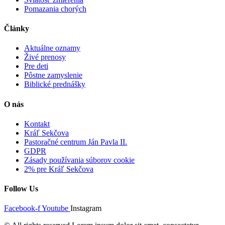
Pomazania chorých
Články
Aktuálne oznamy
Živé prenosy
Pre deti
Pôstne zamyslenie
Biblické prednášky
O nás
Kontakt
Kráľ Sekčova
Pastoračné centrum Ján Pavla II.
GDPR
Zásady používania súborov cookie
2% pre Kráľ Sekčova
Follow Us
Facebook-f
Youtube
Instagram