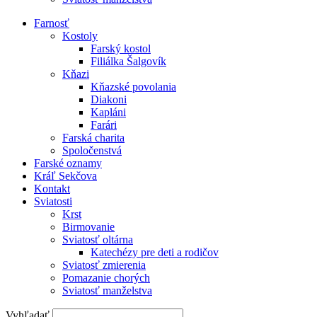
Farnosť
Kostoly
Farský kostol
Filiálka Šalgovík
Kňazi
Kňazské povolania
Diakoni
Kapláni
Farári
Farská charita
Spoločenstvá
Farské oznamy
Kráľ Sekčova
Kontakt
Sviatosti
Krst
Birmovanie
Sviatosť oltárna
Katechézy pre deti a rodičov
Sviatosť zmierenia
Pomazanie chorých
Sviatosť manželstva
Vyhľadať