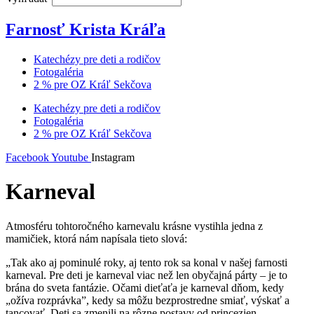
Farnosť Krista Kráľa
Katechézy pre deti a rodičov
Fotogaléria
2 % pre OZ Kráľ Sekčova
Katechézy pre deti a rodičov
Fotogaléria
2 % pre OZ Kráľ Sekčova
Facebook
Youtube
Instagram
Karneval
Atmosféru tohtoročného karnevalu krásne vystihla jedna z
mamičiek, ktorá nám napísala tieto slová:
„Tak ako aj pominulé roky, aj tento rok sa konal v našej farnosti
karneval. Pre deti je karneval viac než len obyčajná párty – je to
brána do sveta fantázie. Očami dieťaťa je karneval dňom, kedy
„ožíva rozprávka”, kedy sa môžu bezprostredne smiať, výskať a
tancovať. Deti sa zmenili na rôzne postavy od princezien,