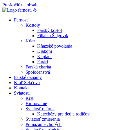
Preskočiť na obsah
Farnosť
Kostoly
Farský kostol
Filiálka Šalgovík
Kňazi
Kňazské povolania
Diakoni
Kapláni
Farári
Farská charita
Spoločenstvá
Farské oznamy
Kráľ Sekčova
Kontakt
Sviatosti
Krst
Birmovanie
Sviatosť oltárna
Katechézy pre deti a rodičov
Sviatosť zmierenia
Pomazanie chorých
Sviatosť manželstva