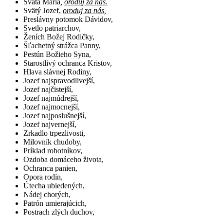
Svätá Mária
,
oroduj za nás.
Svätý Jozef,
oroduj za nás,
Preslávny potomok Dávidov,
Svetlo patriarchov,
Ženích Božej Rodičky,
Šľachetný strážca Panny,
Pestún Božieho Syna,
Starostlivý ochranca Kristov,
Hlava slávnej Rodiny,
Jozef najspravodlivejší,
Jozef najčistejší,
Jozef najmúdrejší,
Jozef najmocnejší,
Jozef najposlušnejší,
Jozef najvernejší,
Zrkadlo trpezlivosti,
Milovník chudoby,
Príklad robotníkov,
Ozdoba domáceho života,
Ochranca panien,
Opora rodín,
Útecha ubiedených,
Nádej chorých,
Patrón umierajúcich,
Postrach zlých duchov,