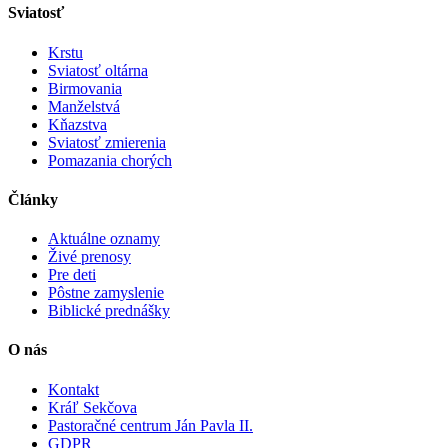
Sviatosť
Krstu
Sviatosť oltárna
Birmovania
Manželstvá
Kňazstva
Sviatosť zmierenia
Pomazania chorých
Články
Aktuálne oznamy
Živé prenosy
Pre deti
Pôstne zamyslenie
Biblické prednášky
O nás
Kontakt
Kráľ Sekčova
Pastoračné centrum Ján Pavla II.
GDPR