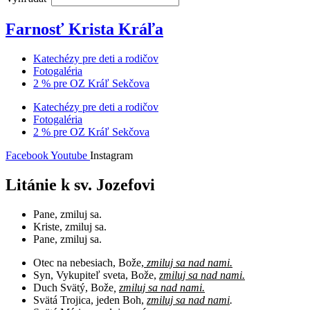
Farnosť Krista Kráľa
Katechézy pre deti a rodičov
Fotogaléria
2 % pre OZ Kráľ Sekčova
Katechézy pre deti a rodičov
Fotogaléria
2 % pre OZ Kráľ Sekčova
Facebook
Youtube
Instagram
Litánie k sv. Jozefovi
Pane, zmiluj sa.
Kriste, zmiluj sa.
Pane, zmiluj sa.
Otec na nebesiach, Bože,
zmiluj sa nad nami.
Syn, Vykupiteľ sveta, Bože,
zmiluj sa nad nami.
Duch Svätý, Bože
,
zmiluj sa nad nami.
Svätá Trojica, jeden Boh,
zmiluj sa nad nami
.