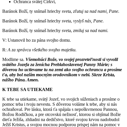
Ochranca svätej Cirkvi,
Baránok Boží, ty snímaš hriechy sveta,
zľutuj sa nad nami, Pane.
Baránok Boží, ty snímaš hriechy sveta,
vyslyš nás, Pane.
Baránok Boží, ty snímaš hriechy sveta,
zmiluj sa nad nami.
V: Ustanovil ho za pána svojho domu.
R:
A za správcu všetkého svojho majetku.
Modlime sa.
Všemohúci Bože, vo svojej prozreteľnosti si vyvolil
svätého Jozefa za ženícha Preblahoslavenej Panny Márie; s
dôverou ho uctievame tu na zemi ako svojho ochrancu a prosíme
ťa, aby bol naším mocným orodovníkom v nebi. Skrze Krista,
nášho Pána. Amen.
K TEBE SA UTIEKAME
K tebe sa utiekame, svätý Jozef, vo svojich súženiach a prosíme o
pomoc teba i tvoju nevestu. S dôverou voláme k tebe, aby si nás
ochraňoval. Pre lásku, ktorá ťa spájala s nepoškvrnenou Pannou,
Božou Rodičkou, a pre otcovskú nežnosť, ktorou si objímal Božie
dieťa Ježiša, zhliadni na dedičstvo, ktoré svojou krvou nadobudol
Ježiš Kristus, a svojou mocnou podporou prispej nám na pomoc v