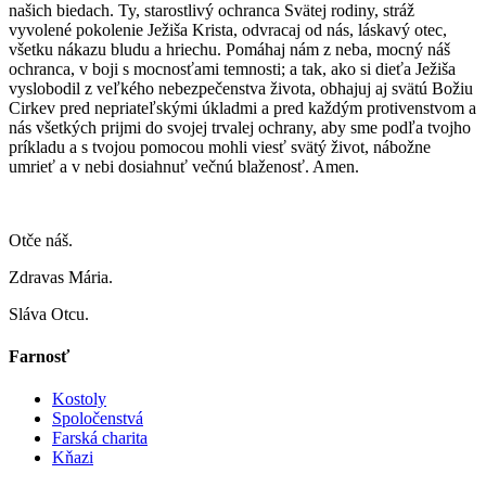
našich biedach. Ty, starostlivý ochranca Svätej rodiny, stráž
vyvolené pokolenie Ježiša Krista, odvracaj od nás, láskavý otec,
všetku nákazu bludu a hriechu. Pomáhaj nám z neba, mocný náš
ochranca, v boji s mocnosťami temnosti; a tak, ako si dieťa Ježiša
vyslobodil z veľkého nebezpečenstva života, obhajuj aj svätú Božiu
Cirkev pred nepriateľskými úkladmi a pred každým protivenstvom a
nás všetkých prijmi do svojej trvalej ochrany, aby sme podľa tvojho
príkladu a s tvojou pomocou mohli viesť svätý život, nábožne
umrieť a v nebi dosiahnuť večnú blaženosť. Amen.
Otče náš.
Zdravas Mária.
Sláva Otcu.
Farnosť
Kostoly
Spoločenstvá
Farská charita
Kňazi