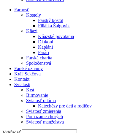
Farnosť
Kostoly
Farský kostol
Filiálka Šalgovík
Kňazi
Kňazské povolania
Diakoni
Kapláni
Farári
Farská charita
Spoločenstvá
Farské oznamy
Kráľ Sekčova
Kontakt
Sviatosti
Krst
Birmovanie
Sviatosť oltárna
Katechézy pre deti a rodičov
Sviatosť zmierenia
Pomazanie chorých
Sviatosť manželstva
Vyhľadať