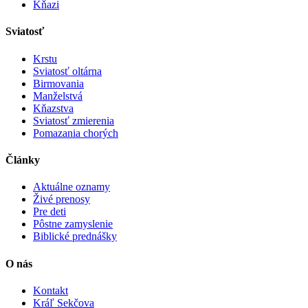
Kňazi
Sviatosť
Krstu
Sviatosť oltárna
Birmovania
Manželstvá
Kňazstva
Sviatosť zmierenia
Pomazania chorých
Články
Aktuálne oznamy
Živé prenosy
Pre deti
Pôstne zamyslenie
Biblické prednášky
O nás
Kontakt
Kráľ Sekčova