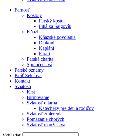
Farnosť
Kostoly
Farský kostol
Filiálka Šalgovík
Kňazi
Kňazské povolania
Diakoni
Kapláni
Farári
Farská charita
Spoločenstvá
Farské oznamy
Kráľ Sekčova
Kontakt
Sviatosti
Krst
Birmovanie
Sviatosť oltárna
Katechézy pre deti a rodičov
Sviatosť zmierenia
Pomazanie chorých
Sviatosť manželstva
Vyhľadať