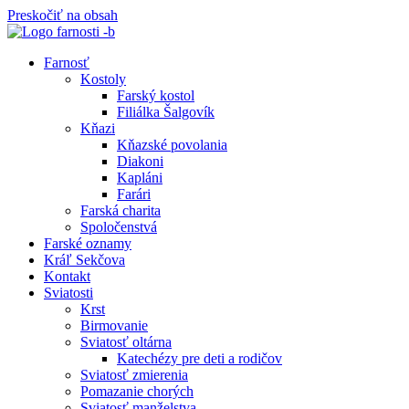
Preskočiť na obsah
Farnosť
Kostoly
Farský kostol
Filiálka Šalgovík
Kňazi
Kňazské povolania
Diakoni
Kapláni
Farári
Farská charita
Spoločenstvá
Farské oznamy
Kráľ Sekčova
Kontakt
Sviatosti
Krst
Birmovanie
Sviatosť oltárna
Katechézy pre deti a rodičov
Sviatosť zmierenia
Pomazanie chorých
Sviatosť manželstva