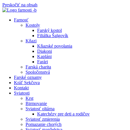
Preskočiť na obsah
Farnosť
Kostoly
Farský kostol
Filiálka Šalgovík
Kňazi
Kňazské povolania
Diakoni
Kapláni
Farári
Farská charita
Spoločenstvá
Farské oznamy
Kráľ Sekčova
Kontakt
Sviatosti
Krst
Birmovanie
Sviatosť oltárna
Katechézy pre deti a rodičov
Sviatosť zmierenia
Pomazanie chorých
Sviatosť manželstva