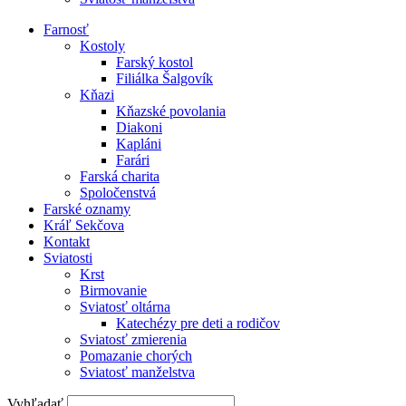
Farnosť
Kostoly
Farský kostol
Filiálka Šalgovík
Kňazi
Kňazské povolania
Diakoni
Kapláni
Farári
Farská charita
Spoločenstvá
Farské oznamy
Kráľ Sekčova
Kontakt
Sviatosti
Krst
Birmovanie
Sviatosť oltárna
Katechézy pre deti a rodičov
Sviatosť zmierenia
Pomazanie chorých
Sviatosť manželstva
Vyhľadať