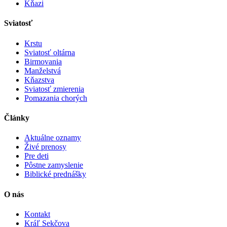
Kňazi
Sviatosť
Krstu
Sviatosť oltárna
Birmovania
Manželstvá
Kňazstva
Sviatosť zmierenia
Pomazania chorých
Články
Aktuálne oznamy
Živé prenosy
Pre deti
Pôstne zamyslenie
Biblické prednášky
O nás
Kontakt
Kráľ Sekčova