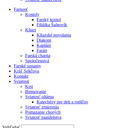
Farnosť
Kostoly
Farský kostol
Filiálka Šalgovík
Kňazi
Kňazské povolania
Diakoni
Kapláni
Farári
Farská charita
Spoločenstvá
Farské oznamy
Kráľ Sekčova
Kontakt
Sviatosti
Krst
Birmovanie
Sviatosť oltárna
Katechézy pre deti a rodičov
Sviatosť zmierenia
Pomazanie chorých
Sviatosť manželstva
Vyhľadať