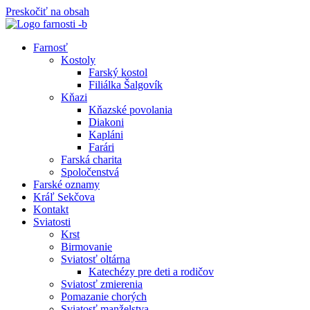
Preskočiť na obsah
Farnosť
Kostoly
Farský kostol
Filiálka Šalgovík
Kňazi
Kňazské povolania
Diakoni
Kapláni
Farári
Farská charita
Spoločenstvá
Farské oznamy
Kráľ Sekčova
Kontakt
Sviatosti
Krst
Birmovanie
Sviatosť oltárna
Katechézy pre deti a rodičov
Sviatosť zmierenia
Pomazanie chorých
Sviatosť manželstva