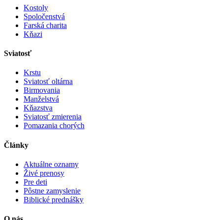
Kostoly
Spoločenstvá
Farská charita
Kňazi
Sviatosť
Krstu
Sviatosť oltárna
Birmovania
Manželstvá
Kňazstva
Sviatosť zmierenia
Pomazania chorých
Články
Aktuálne oznamy
Živé prenosy
Pre deti
Pôstne zamyslenie
Biblické prednášky
O nás