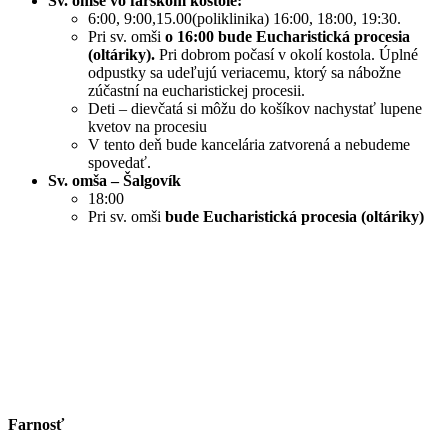
Sv. omše vo farskom kostole:
6:00, 9:00,15.00(poliklinika) 16:00, 18:00, 19:30.
Pri sv. omši
o 16:00 bude Eucharistická procesia
(oltáriky).
Pri dobrom počasí v okolí kostola. Úplné
odpustky sa udeľujú veriacemu, ktorý sa nábožne
zúčastní na eucharistickej procesii.
Deti – dievčatá si môžu do košíkov nachystať lupene
kvetov na procesiu
V tento deň bude kancelária zatvorená a nebudeme
spovedať.
Sv. omša – Šalgovík
18:00
Pri sv. omši
bude Eucharistická procesia (oltáriky)
Najsvätejšieho Kristovho
Tela a Krvi
Farnosť