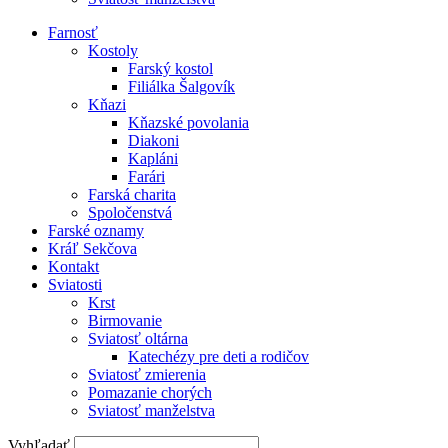
Farnosť
Kostoly
Farský kostol
Filiálka Šalgovík
Kňazi
Kňazské povolania
Diakoni
Kapláni
Farári
Farská charita
Spoločenstvá
Farské oznamy
Kráľ Sekčova
Kontakt
Sviatosti
Krst
Birmovanie
Sviatosť oltárna
Katechézy pre deti a rodičov
Sviatosť zmierenia
Pomazanie chorých
Sviatosť manželstva
Vyhľadať