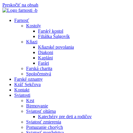
Preskočiť na obsah
Farnosť
Kostoly
Farský kostol
Filiálka Šalgovík
Kňazi
Kňazské povolania
Diakoni
Kapláni
Farári
Farská charita
Spoločenstvá
Farské oznamy
Kráľ Sekčova
Kontakt
Sviatosti
Krst
Birmovanie
Sviatosť oltárna
Katechézy pre deti a rodičov
Sviatosť zmierenia
Pomazanie chorých
Sviatosť manželstva