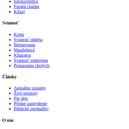
Spoločenstvá
Farská charita
Kňazi
Sviatosť
Krstu
Sviatosť oltárna
Birmovania
Manželstvá
Kňazstva
Sviatosť zmierenia
Pomazania chorých
Články
Aktuálne oznamy
Živé prenosy
Pre deti
Pôstne zamyslenie
Biblické prednášky
O nás