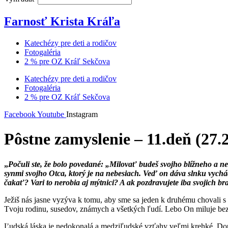
Farnosť Krista Kráľa
Katechézy pre deti a rodičov
Fotogaléria
2 % pre OZ Kráľ Sekčova
Katechézy pre deti a rodičov
Fotogaléria
2 % pre OZ Kráľ Sekčova
Facebook
Youtube
Instagram
Pôstne zamyslenie – 11.deň (27.
„
Počuli ste, že bolo povedané: „Milovať budeš svojho blížneho a nen
synmi svojho Otca, ktorý je na nebesiach. Veď on dáva slnku vychád
čakať? Vari to nerobia aj mýtnici? A ak pozdravujete iba svojich br
Ježiš nás jasne vyzýva k tomu, aby sme sa jeden k druhému chovali s 
Tvoju rodinu, susedov, známych a všetkých ľudí. Lebo On miluje bez
Ľudská láska je nedokonalá a medziľudské vzťahy veľmi krehké. Do