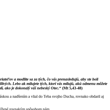
ateľov a modlite sa za tých, čo vás prenasledujú, aby ste boli
livých. Lebo ak milujete tých, ktorí vás milujú, akú odmenu môžete
lí, ako je dokonalý váš nebeský Otec.
“ (Mt 5,43-48)
láskou a nadšením a vlial do Teba svojho Ducha, rovnako obdaril aj
ublížené rovnakým spôsobom nám.