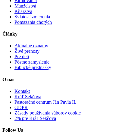
Birmovania
Manželstvá
Kňazstva
Sviatosť zmierenia
Pomazania chorých
Články
Aktuálne oznamy
Živé prenosy
Pre deti
Pôstne zamyslenie
Biblické prednášky
O nás
Kontakt
Kráľ Sekčova
Pastoračné centrum Ján Pavla II.
GDPR
Zásady používania súborov cookie
2% pre Kráľ Sekčova
Follow Us