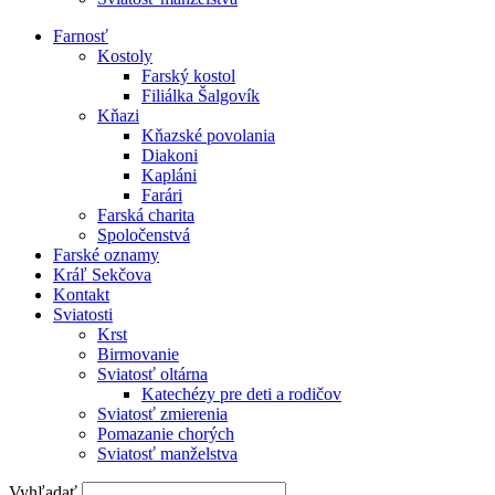
Farnosť
Kostoly
Farský kostol
Filiálka Šalgovík
Kňazi
Kňazské povolania
Diakoni
Kapláni
Farári
Farská charita
Spoločenstvá
Farské oznamy
Kráľ Sekčova
Kontakt
Sviatosti
Krst
Birmovanie
Sviatosť oltárna
Katechézy pre deti a rodičov
Sviatosť zmierenia
Pomazanie chorých
Sviatosť manželstva
Vyhľadať