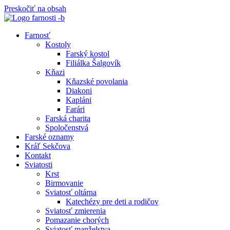
Preskočiť na obsah
Farnosť
Kostoly
Farský kostol
Filiálka Šalgovík
Kňazi
Kňazské povolania
Diakoni
Kapláni
Farári
Farská charita
Spoločenstvá
Farské oznamy
Kráľ Sekčova
Kontakt
Sviatosti
Krst
Birmovanie
Sviatosť oltárna
Katechézy pre deti a rodičov
Sviatosť zmierenia
Pomazanie chorých
Sviatosť manželstva