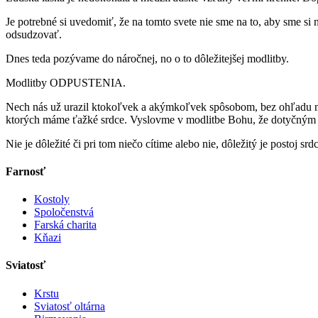
Je potrebné si uvedomiť, že na tomto svete nie sme na to, aby sme si 
odsudzovať.
Dnes teda pozývame do náročnej, no o to dôležitejšej modlitby.
Modlitby ODPUSTENIA.
Nech nás už urazil ktokoľvek a akýmkoľvek spôsobom, bez ohľadu na
ktorých máme ťažké srdce. Vyslovme v modlitbe Bohu, že dotyčným
Nie je dôležité či pri tom niečo cítime alebo nie, dôležitý je postoj sr
Farnosť
Kostoly
Spoločenstvá
Farská charita
Kňazi
Sviatosť
Krstu
Sviatosť oltárna