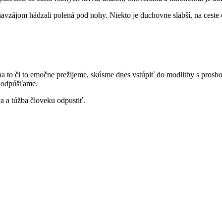
navzájom hádzali polená pod nohy. Niekto je duchovne slabší, na ceste 
 to či to emočne prežijeme, skúsme dnes vstúpiť do modlitby s pros
 odpúšťame.
dca a túžba človeku odpustiť.