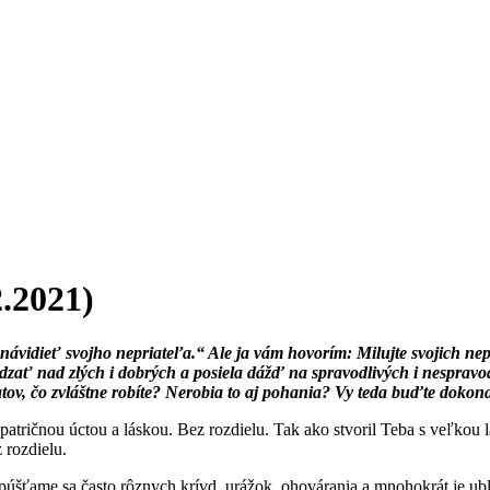
2.2021)
ávidieť svojho nepriateľa.“ Ale ja vám hovorím: Milujte svojich nepri
zať nad zlých i dobrých a posiela dážď na spravodlivých i nespravod
atov, čo zvláštne robíte? Nerobia to aj pohania? Vy teda buďte dokona
patričnou úctou a láskou. Bez rozdielu. Tak ako stvoril Teba s veľkou 
 rozdielu.
púšťame sa často rôznych krívd, urážok, ohovárania a mnohokrát je 