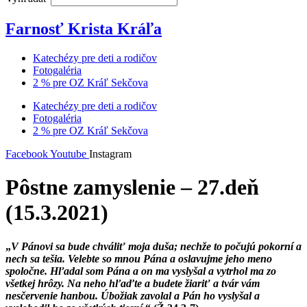
Farnosť Krista Kráľa
Katechézy pre deti a rodičov
Fotogaléria
2 % pre OZ Kráľ Sekčova
Katechézy pre deti a rodičov
Fotogaléria
2 % pre OZ Kráľ Sekčova
Facebook
Youtube
Instagram
Pôstne zamyslenie – 27.deň
(15.3.2021)
„
V Pánovi sa bude chváliť moja duša; nechže to počujú pokorní a
nech sa tešia. Velebte so mnou Pána a oslavujme jeho meno
spoločne. Hľadal som Pána a on ma vyslyšal a vytrhol ma zo
všetkej hrôzy. Na neho hľaďte a budete žiariť a tvár vám
nesčervenie hanbou. Úbožiak zavolal a Pán ho vyslyšal a