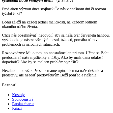
vyslobodil ho zo všetkých tiesní.
“ (Ž 34,3-7)
Pred akou výzvou dnes stojíme? Čo nás v dnešnom dni či novom
týždni čaká?
Bohu záleží na každej jednej maličkosti, na každom jednom
okamihu nášho života.
Chce nás požehnávať, nedovolí, aby sa naša tvár červenela hanbou,
vyslobodzuje nás zo všetkých tiesní, úzkostí, pomáha nám v
problémoch či náročných situáciách.
Rozpovedzme Mu o tom, no neostaňme len pri tom. Učme sa Bohu
predostierať naše myšlienky a túžby. Ako by mala daná udalosť
dopadnúť? Ako by sa mal ten problém vyriešiť?
Nezabudnime však, že sa nemáme upínať len na naše riešenie a
predstavy, ale hľadať predovšetkým Boží pohľad a riešenia.
Farnosť
Kostoly
Spoločenstvá
Farská charita
Kňazi