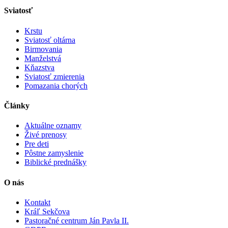
Sviatosť
Krstu
Sviatosť oltárna
Birmovania
Manželstvá
Kňazstva
Sviatosť zmierenia
Pomazania chorých
Články
Aktuálne oznamy
Živé prenosy
Pre deti
Pôstne zamyslenie
Biblické prednášky
O nás
Kontakt
Kráľ Sekčova
Pastoračné centrum Ján Pavla II.