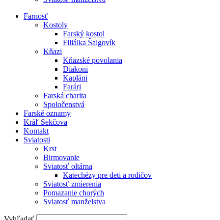
Farnosť
Kostoly
Farský kostol
Filiálka Šalgovík
Kňazi
Kňazské povolania
Diakoni
Kapláni
Farári
Farská charita
Spoločenstvá
Farské oznamy
Kráľ Sekčova
Kontakt
Sviatosti
Krst
Birmovanie
Sviatosť oltárna
Katechézy pre deti a rodičov
Sviatosť zmierenia
Pomazanie chorých
Sviatosť manželstva
Vyhľadať