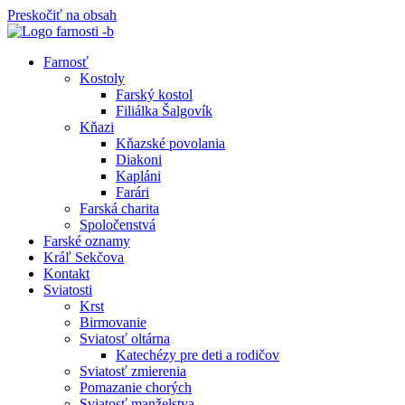
Preskočiť na obsah
Farnosť
Kostoly
Farský kostol
Filiálka Šalgovík
Kňazi
Kňazské povolania
Diakoni
Kapláni
Farári
Farská charita
Spoločenstvá
Farské oznamy
Kráľ Sekčova
Kontakt
Sviatosti
Krst
Birmovanie
Sviatosť oltárna
Katechézy pre deti a rodičov
Sviatosť zmierenia
Pomazanie chorých
Sviatosť manželstva